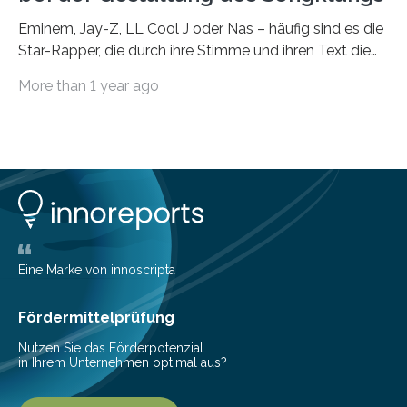
Eminem, Jay-Z, LL Cool J oder Nas – häufig sind es die
Star-Rapper, die durch ihre Stimme und ihren Text die
Hoheit über den Klang eines Tracks für sich
More than 1 year ago
beanspruchen. In der Fachliteratur finden sich bislang
widersprüchliche Aussagen darüber, wer wirklich den
Sound einer Musikproduktion bestimmt. Ein Team von
Musikwissenschaftlern um Dr. Tim Ziemer von der
Universität Hamburg konnte nun in einer im Journal of
the Audio Engineering Society veröffentlichten Studie
belegen, dass es eindeutig die Produzenten sind. Um
die…
Eine Marke von innoscripta
Fördermittelprüfung
Nutzen Sie das Förderpotenzial
in Ihrem Unternehmen optimal aus?