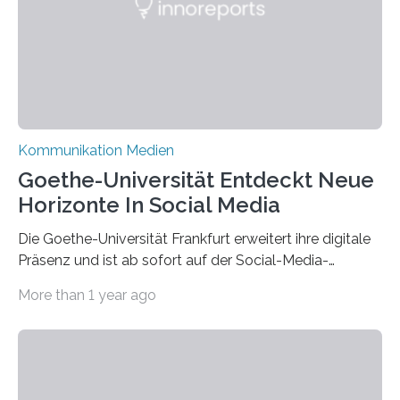
Kommunikation Medien
Goethe-Universität Entdeckt Neue
Horizonte In Social Media
Die Goethe-Universität Frankfurt erweitert ihre digitale
Präsenz und ist ab sofort auf der Social-Media-
Plattform Bluesky mit Neuigkeiten rund um die
More than 1 year ago
Themen Hochschule, Forschung, Wissenschaft,
Nachwuchsförderung und Karrieremöglichkeiten aktiv.
Nach dem Austritt aus X (ehemals Twitter) gemeinsam
mit mehr als 60 weiteren Hochschulen im Januar setzt
die Universität auf eine transparente,