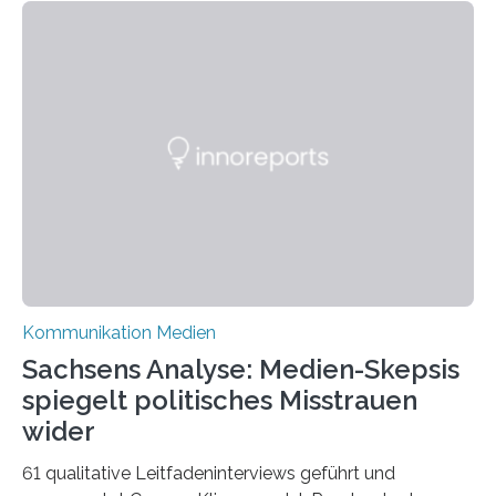
Model. Entstanden ist eine Serie, die vordergründig die
verblüffende Wandlungsfähigkeit einer jungen Frau
widerspiegelt, vor allem jedoch Aufschluss über das
Urteil und Vorurteil der Betrachter gibt. Schradis Arbeit
wurde für den Breda-Fotowettbewerb nominiert und
hat am Fachbereich Gestaltung der Hochschule
Bielefeld die Bestnote erhalten….
Kommunikation Medien
Sachsens Analyse: Medien-Skepsis
spiegelt politisches Misstrauen
wider
61 qualitative Leitfadeninterviews geführt und