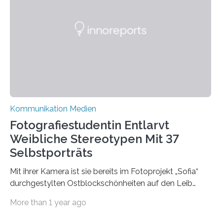
wissenschaftsfreundliche und dezentrale Alternative.
Die Goethe-Universität Frankfurt teilt ab sofort auf
Bluesky aktuelle Nachrichten aus der Hochschule,
Forschung, Wissenschaft, Nachwuchsförderung und
Karriere. Die Universität hat sich für ihre zentrale
Kommunikation…
Kommunikation Medien
Fotografiestudentin Entlarvt
Weibliche Stereotypen Mit 37
Selbstporträts
Mit ihrer Kamera ist sie bereits im Fotoprojekt „Sofia“
durchgestylten Ostblockschönheiten auf den Leib
gerückt. Jetzt hat Karla Schradi in ihrer Bachelorarbeit
More than 1 year ago
„Spiegel ohne Glas“ zahlreiche sehr verschiedene
Frauentypen porträtiert – immer mit sich selbst als