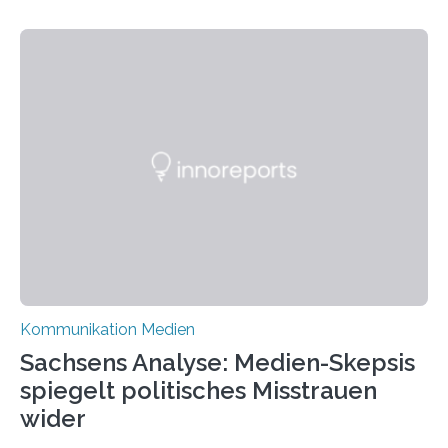
„Spiegel ohne Glas“ zahlreiche sehr verschiedene
Frauentypen porträtiert – immer mit sich selbst als
Model. Entstanden ist eine Serie, die vordergründig die
verblüffende Wandlungsfähigkeit einer jungen Frau
widerspiegelt, vor allem jedoch Aufschluss über das
Urteil und Vorurteil der Betrachter gibt. Schradis Arbeit
wurde für den Breda-Fotowettbewerb nominiert und
hat am Fachbereich Gestaltung der Hochschule
Bielefeld die Bestnote erhalten….
Kommunikation Medien
Sachsens Analyse: Medien-Skepsis
spiegelt politisches Misstrauen
wider