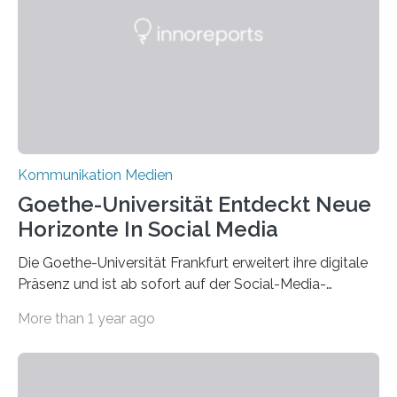
Kommunikation Medien
Goethe-Universität Entdeckt Neue
Horizonte In Social Media
Die Goethe-Universität Frankfurt erweitert ihre digitale
Präsenz und ist ab sofort auf der Social-Media-
Plattform Bluesky mit Neuigkeiten rund um die
More than 1 year ago
Themen Hochschule, Forschung, Wissenschaft,
Nachwuchsförderung und Karrieremöglichkeiten aktiv.
Nach dem Austritt aus X (ehemals Twitter) gemeinsam
mit mehr als 60 weiteren Hochschulen im Januar setzt