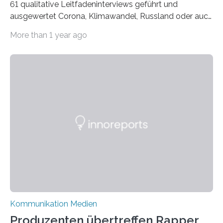
61 qualitative Leitfadeninterviews geführt und
ausgewertet Corona, Klimawandel, Russland oder auch
Migration – mediale Themenschwerpunkte, die bei
More than 1 year ago
vielen nicht die eigene Haltung widerspiegelt, sondern
als Propaganda aufgefasst wird – von oben
aufgedrückt. In manchen Teilen der Bevölkerung,
gerade auch in Sachsen, sinkt das Vertrauen in die
Medienlandschaft genauso wie das in die Politik. Das ist
nicht nur ein Eindruck, sondern wird auch durch eine
wissenschaftliche Studie des Instituts für
Kommunikations- und Medienwissenschaft der
Universität Leipzig gestützt: Die Forschenden haben
im…
Kommunikation Medien
Produzenten übertreffen Rapper