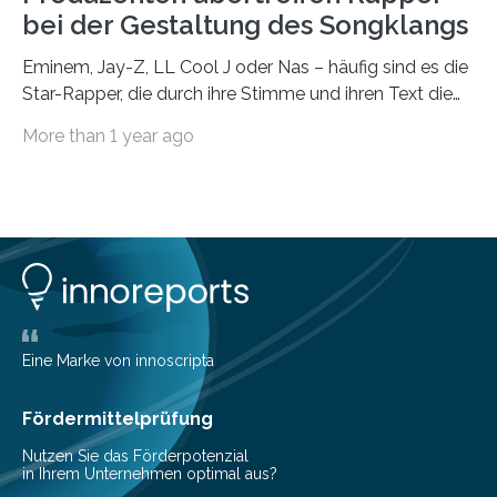
bei der Gestaltung des Songklangs
Eminem, Jay-Z, LL Cool J oder Nas – häufig sind es die
Star-Rapper, die durch ihre Stimme und ihren Text die
Hoheit über den Klang eines Tracks für sich
More than 1 year ago
beanspruchen. In der Fachliteratur finden sich bislang
widersprüchliche Aussagen darüber, wer wirklich den
Sound einer Musikproduktion bestimmt. Ein Team von
Musikwissenschaftlern um Dr. Tim Ziemer von der
Universität Hamburg konnte nun in einer im Journal of
the Audio Engineering Society veröffentlichten Studie
belegen, dass es eindeutig die Produzenten sind. Um
die…
Eine Marke von innoscripta
Fördermittelprüfung
Nutzen Sie das Förderpotenzial
in Ihrem Unternehmen optimal aus?