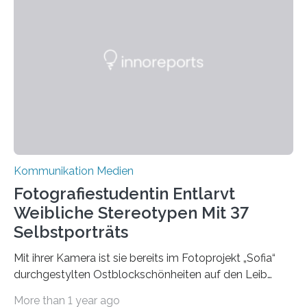
die Universität auf eine transparente,
wissenschaftsfreundliche und dezentrale Alternative.
Die Goethe-Universität Frankfurt teilt ab sofort auf
Bluesky aktuelle Nachrichten aus der Hochschule,
Forschung, Wissenschaft, Nachwuchsförderung und
Karriere. Die Universität hat sich für ihre zentrale
Kommunikation…
Kommunikation Medien
Fotografiestudentin Entlarvt
Weibliche Stereotypen Mit 37
Selbstporträts
Mit ihrer Kamera ist sie bereits im Fotoprojekt „Sofia“
durchgestylten Ostblockschönheiten auf den Leib
gerückt. Jetzt hat Karla Schradi in ihrer Bachelorarbeit
More than 1 year ago