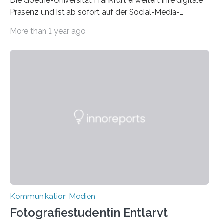
Die Goethe-Universität Frankfurt erweitert ihre digitale
Präsenz und ist ab sofort auf der Social-Media-
Plattform Bluesky mit Neuigkeiten rund um die
More than 1 year ago
Themen Hochschule, Forschung, Wissenschaft,
Nachwuchsförderung und Karrieremöglichkeiten aktiv.
Nach dem Austritt aus X (ehemals Twitter) gemeinsam
mit mehr als 60 weiteren Hochschulen im Januar setzt
die Universität auf eine transparente,
wissenschaftsfreundliche und dezentrale Alternative.
Die Goethe-Universität Frankfurt teilt ab sofort auf
Bluesky aktuelle Nachrichten aus der Hochschule,
Forschung, Wissenschaft, Nachwuchsförderung und
Karriere. Die Universität hat sich für ihre zentrale
Kommunikation…
Kommunikation Medien
Fotografiestudentin Entlarvt