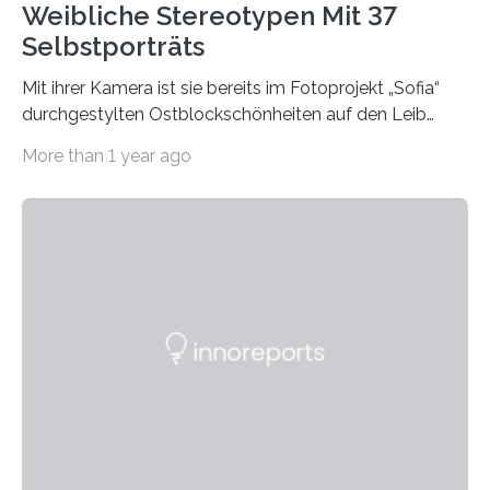
Weibliche Stereotypen Mit 37
Selbstporträts
Mit ihrer Kamera ist sie bereits im Fotoprojekt „Sofia“
durchgestylten Ostblockschönheiten auf den Leib
gerückt. Jetzt hat Karla Schradi in ihrer Bachelorarbeit
More than 1 year ago
„Spiegel ohne Glas“ zahlreiche sehr verschiedene
Frauentypen porträtiert – immer mit sich selbst als
Model. Entstanden ist eine Serie, die vordergründig die
verblüffende Wandlungsfähigkeit einer jungen Frau
widerspiegelt, vor allem jedoch Aufschluss über das
Urteil und Vorurteil der Betrachter gibt. Schradis Arbeit
wurde für den Breda-Fotowettbewerb nominiert und
hat am Fachbereich Gestaltung der Hochschule
Bielefeld die Bestnote erhalten….