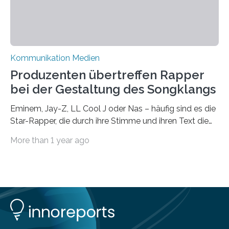
im…
Kommunikation Medien
Produzenten übertreffen Rapper
bei der Gestaltung des Songklangs
Eminem, Jay-Z, LL Cool J oder Nas – häufig sind es die
Star-Rapper, die durch ihre Stimme und ihren Text die
Hoheit über den Klang eines Tracks für sich
More than 1 year ago
beanspruchen. In der Fachliteratur finden sich bislang
widersprüchliche Aussagen darüber, wer wirklich den
Sound einer Musikproduktion bestimmt. Ein Team von
Musikwissenschaftlern um Dr. Tim Ziemer von der
Universität Hamburg konnte nun in einer im Journal of
the Audio Engineering Society veröffentlichten Studie
belegen, dass es eindeutig die Produzenten sind. Um