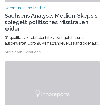
Kommunikation Medien
Sachsens Analyse: Medien-Skepsis
spiegelt politisches Misstrauen
wider
61 qualitative Leitfadeninterviews geführt und
ausgewertet Corona, Klimawandel, Russland oder auch
Migration – mediale Themenschwerpunkte, die bei
More than 1 year ago
vielen nicht die eigene Haltung widerspiegelt, sondern
als Propaganda aufgefasst wird – von oben
aufgedrückt. In manchen Teilen der Bevölkerung,
gerade auch in Sachsen, sinkt das Vertrauen in die
Medienlandschaft genauso wie das in die Politik. Das ist
nicht nur ein Eindruck, sondern wird auch durch eine
wissenschaftliche Studie des Instituts für
Kommunikations- und Medienwissenschaft der
Universität Leipzig gestützt: Die Forschenden haben