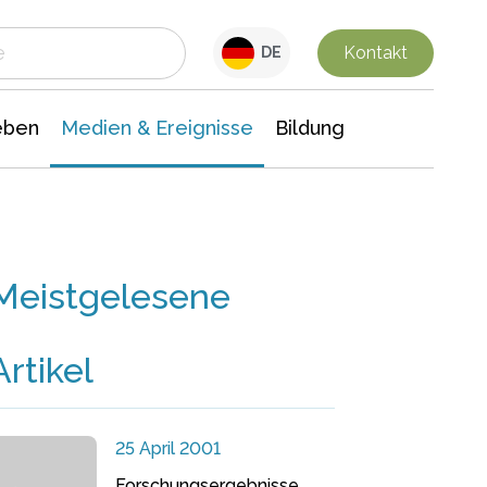
 Leben
Medien & Ereignisse
Interdisziplinäre Forschung
Veranstaltungsnachrichten
n Chemie
Gesellschaftswissenschaften
Kontakt
DE
eben
Medien & Ereignisse
Bildung
Meistgelesene
Artikel
25 April 2001
Forschungsergebnisse