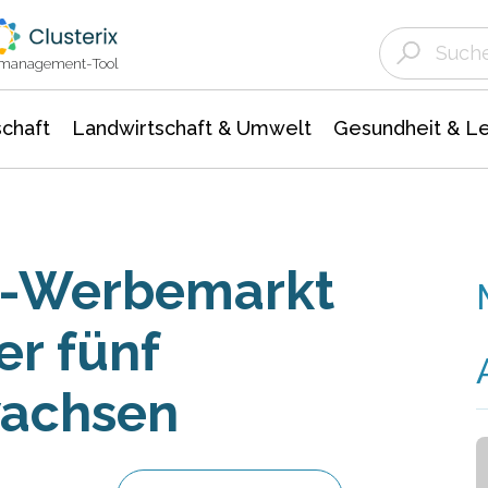
Landwirtschaft & Umwelt
Gesundheit &
Agrar- Forstwissenschaften
Unternehmensmeldungen
Biowissenschafte
Ökologie Umwelt- Naturschutz
ktmanagement-Tool
chaft
Landwirtschaft & Umwelt
Gesundheit & L
e-Werbemarkt
er fünf
wachsen