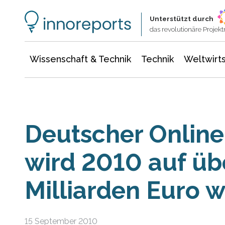
Wissenschaft & Technik
Informationstechnologie
Energie & Elektrotechnik
Unterstützt durch
das revolutionäre Proje
Wissenschaft & Technik
Technik
Weltwirts
Deutscher Onlin
wird 2010 auf üb
Milliarden Euro 
15 September 2010