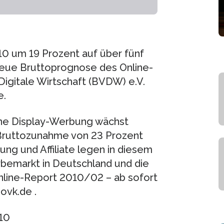
0 um 19 Prozent auf über fünf
neue Bruttoprognose des Online-
igitale Wirtschaft (BVDW) e.V.
e.
line Display-Werbung wächst
e Bruttozunahme von 23 Prozent
ng und Affiliate legen in diesem
rbemarkt in Deutschland und die
nline-Report 2010/02 – ab sofort
ovk.de .
010