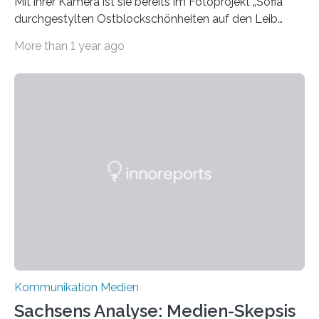
Mit ihrer Kamera ist sie bereits im Fotoprojekt „Sofia“
durchgestylten Ostblockschönheiten auf den Leib
gerückt. Jetzt hat Karla Schradi in ihrer Bachelorarbeit
More than 1 year ago
„Spiegel ohne Glas“ zahlreiche sehr verschiedene
Frauentypen porträtiert – immer mit sich selbst als
Model. Entstanden ist eine Serie, die vordergründig die
verblüffende Wandlungsfähigkeit einer jungen Frau
widerspiegelt, vor allem jedoch Aufschluss über das
Urteil und Vorurteil der Betrachter gibt. Schradis Arbeit
wurde für den Breda-Fotowettbewerb nominiert und
hat am Fachbereich Gestaltung der Hochschule
Bielefeld die Bestnote erhalten….
Kommunikation Medien
Sachsens Analyse: Medien-Skepsis