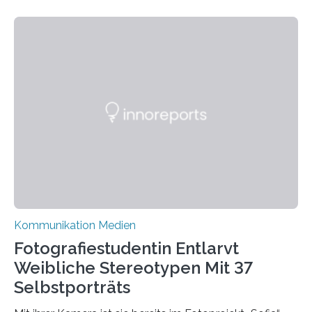
Nachwuchsförderung und Karrieremöglichkeiten aktiv.
Nach dem Austritt aus X (ehemals Twitter) gemeinsam
mit mehr als 60 weiteren Hochschulen im Januar setzt
die Universität auf eine transparente,
wissenschaftsfreundliche und dezentrale Alternative.
Die Goethe-Universität Frankfurt teilt ab sofort auf
Bluesky aktuelle Nachrichten aus der Hochschule,
Forschung, Wissenschaft, Nachwuchsförderung und
Karriere. Die Universität hat sich für ihre zentrale
Kommunikation…
Kommunikation Medien
Fotografiestudentin Entlarvt
Weibliche Stereotypen Mit 37
Selbstporträts