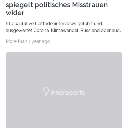
spiegelt politisches Misstrauen
wider
61 qualitative Leitfadeninterviews geführt und
ausgewertet Corona, Klimawandel, Russland oder auch
Migration – mediale Themenschwerpunkte, die bei
More than 1 year ago
vielen nicht die eigene Haltung widerspiegelt, sondern
als Propaganda aufgefasst wird – von oben
aufgedrückt. In manchen Teilen der Bevölkerung,
gerade auch in Sachsen, sinkt das Vertrauen in die
Medienlandschaft genauso wie das in die Politik. Das ist
nicht nur ein Eindruck, sondern wird auch durch eine
wissenschaftliche Studie des Instituts für
Kommunikations- und Medienwissenschaft der
Universität Leipzig gestützt: Die Forschenden haben
im…