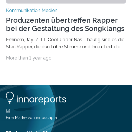
Kommunikation Medien
Produzenten übertreffen Rapper
bei der Gestaltung des Songklangs
Eminem, Jay-Z, LL Cool J oder Nas – häufig sind es die
Star-Rapper, die durch ihre Stimme und ihren Text die
Hoheit über den Klang eines Tracks für sich
More than 1 year ago
beanspruchen. In der Fachliteratur finden sich bislang
widersprüchliche Aussagen darüber, wer wirklich den
Sound einer Musikproduktion bestimmt. Ein Team von
Musikwissenschaftlern um Dr. Tim Ziemer von der
Universität Hamburg konnte nun in einer im Journal of
the Audio Engineering Society veröffentlichten Studie
belegen, dass es eindeutig die Produzenten sind. Um
die…
Eine Marke von innoscripta