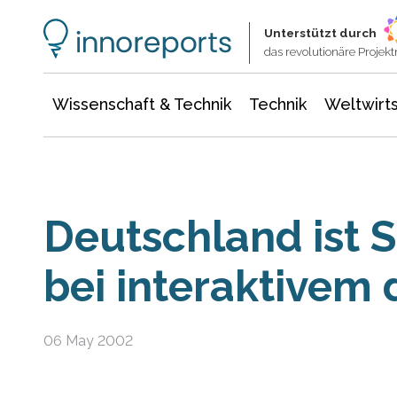
Wissenschaft & Technik
Informationstechnologie
Energie & Elektrotechnik
Unterstützt durch
das revolutionäre Proje
Wissenschaft & Technik
Technik
Weltwirts
Deutschland ist S
bei interaktivem 
06 May 2002