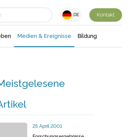
 Leben
Medien & Ereignisse
Interdisziplinäre Forschung
Veranstaltungsnachrichten
n Chemie
Gesellschaftswissenschaften
Kontakt
DE
eben
Medien & Ereignisse
Bildung
Meistgelesene
Artikel
25 April 2001
Forschungsergebnisse