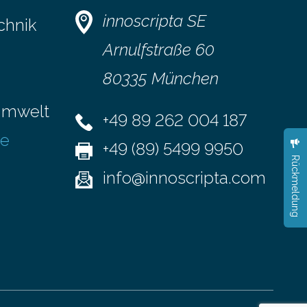
tliche
veröffentlichten Studie belegen, dass
innoscripta SE
chnik
es eindeutig die Produzenten sind. Um
die…
Arnulfstraße 60
ersität
80335 München
henden
Umwelt
+49 89 262 004 187
se
+49 (89) 5499 9950
Rückmeldung
info@innoscripta.com