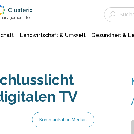
Landwirtschaft & Umwelt
Gesundheit &
Agrar- Forstwissenschaften
Unternehmensmeldungen
Biowissenschafte
Ökologie Umwelt- Naturschutz
ktmanagement-Tool
chaft
Landwirtschaft & Umwelt
Gesundheit & L
chlusslicht
digitalen TV
Kommunikation Medien