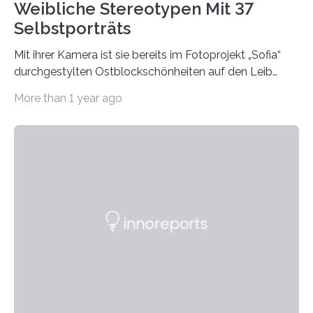
Weibliche Stereotypen Mit 37
Selbstporträts
Mit ihrer Kamera ist sie bereits im Fotoprojekt „Sofia“
durchgestylten Ostblockschönheiten auf den Leib
gerückt. Jetzt hat Karla Schradi in ihrer Bachelorarbeit
More than 1 year ago
„Spiegel ohne Glas“ zahlreiche sehr verschiedene
Frauentypen porträtiert – immer mit sich selbst als
Model. Entstanden ist eine Serie, die vordergründig die
verblüffende Wandlungsfähigkeit einer jungen Frau
widerspiegelt, vor allem jedoch Aufschluss über das
Urteil und Vorurteil der Betrachter gibt. Schradis Arbeit
wurde für den Breda-Fotowettbewerb nominiert und
hat am Fachbereich Gestaltung der Hochschule
Bielefeld die Bestnote erhalten….