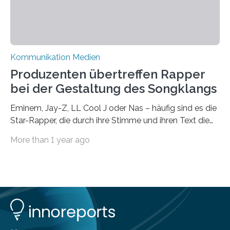
Kommunikation Medien
Produzenten übertreffen Rapper
bei der Gestaltung des Songklangs
Eminem, Jay-Z, LL Cool J oder Nas – häufig sind es die
Star-Rapper, die durch ihre Stimme und ihren Text die
Hoheit über den Klang eines Tracks für sich
More than 1 year ago
beanspruchen. In der Fachliteratur finden sich bislang
widersprüchliche Aussagen darüber, wer wirklich den
Sound einer Musikproduktion bestimmt. Ein Team von
Musikwissenschaftlern um Dr. Tim Ziemer von der
Universität Hamburg konnte nun in einer im Journal of
the Audio Engineering Society veröffentlichten Studie
belegen, dass es eindeutig die Produzenten sind. Um