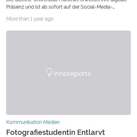
Präsenz und ist ab sofort auf der Social-Media-
Plattform Bluesky mit Neuigkeiten rund um die
More than 1 year ago
Themen Hochschule, Forschung, Wissenschaft,
Nachwuchsförderung und Karrieremöglichkeiten aktiv.
Nach dem Austritt aus X (ehemals Twitter) gemeinsam
mit mehr als 60 weiteren Hochschulen im Januar setzt
die Universität auf eine transparente,
wissenschaftsfreundliche und dezentrale Alternative.
Die Goethe-Universität Frankfurt teilt ab sofort auf
Bluesky aktuelle Nachrichten aus der Hochschule,
Forschung, Wissenschaft, Nachwuchsförderung und
Karriere. Die Universität hat sich für ihre zentrale
Kommunikation…
Kommunikation Medien
Fotografiestudentin Entlarvt