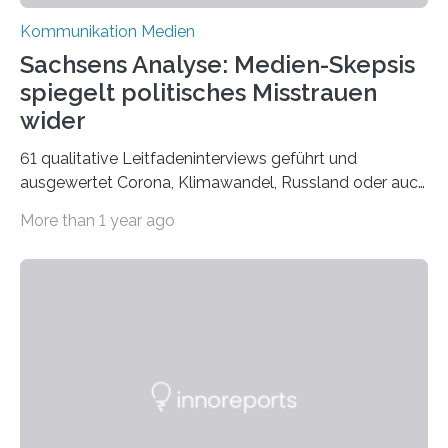
Kommunikation Medien
Sachsens Analyse: Medien-Skepsis
spiegelt politisches Misstrauen
wider
61 qualitative Leitfadeninterviews geführt und
ausgewertet Corona, Klimawandel, Russland oder auch
Migration – mediale Themenschwerpunkte, die bei
More than 1 year ago
vielen nicht die eigene Haltung widerspiegelt, sondern
als Propaganda aufgefasst wird – von oben
aufgedrückt. In manchen Teilen der Bevölkerung,
gerade auch in Sachsen, sinkt das Vertrauen in die
Medienlandschaft genauso wie das in die Politik. Das ist
nicht nur ein Eindruck, sondern wird auch durch eine
wissenschaftliche Studie des Instituts für
Kommunikations- und Medienwissenschaft der
Universität Leipzig gestützt: Die Forschenden haben
im…