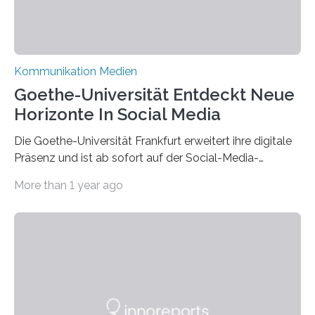
Kommunikation Medien
Goethe-Universität Entdeckt Neue
Horizonte In Social Media
Die Goethe-Universität Frankfurt erweitert ihre digitale
Präsenz und ist ab sofort auf der Social-Media-
Plattform Bluesky mit Neuigkeiten rund um die
More than 1 year ago
Themen Hochschule, Forschung, Wissenschaft,
Nachwuchsförderung und Karrieremöglichkeiten aktiv.
Nach dem Austritt aus X (ehemals Twitter) gemeinsam
mit mehr als 60 weiteren Hochschulen im Januar setzt
die Universität auf eine transparente,
wissenschaftsfreundliche und dezentrale Alternative.
Die Goethe-Universität Frankfurt teilt ab sofort auf
Bluesky aktuelle Nachrichten aus der Hochschule,