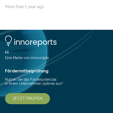
Hoheit über den Klang eines Tracks für sich
More than 1 year ago
beanspruchen. In der Fachliteratur finden sich bislang
widersprüchliche Aussagen darüber, wer wirklich den
Sound einer Musikproduktion bestimmt. Ein Team von
Musikwissenschaftlern um Dr. Tim Ziemer von der
Universität Hamburg konnte nun in einer im Journal of
the Audio Engineering Society veröffentlichten Studie
belegen, dass es eindeutig die Produzenten sind. Um
die…
Eine Marke von innoscripta
Fördermittelprüfung
Nutzen Sie das Förderpotenzial
in Ihrem Unternehmen optimal aus?
JETZT PRÜFEN