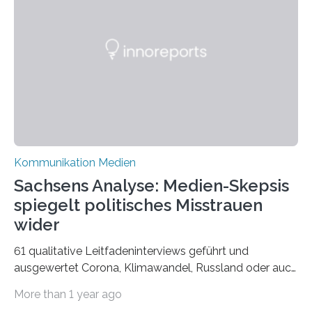
widerspiegelt, vor allem jedoch Aufschluss über das
Urteil und Vorurteil der Betrachter gibt. Schradis Arbeit
wurde für den Breda-Fotowettbewerb nominiert und
hat am Fachbereich Gestaltung der Hochschule
Bielefeld die Bestnote erhalten….
Kommunikation Medien
Sachsens Analyse: Medien-Skepsis
spiegelt politisches Misstrauen
wider
61 qualitative Leitfadeninterviews geführt und
ausgewertet Corona, Klimawandel, Russland oder auch
Migration – mediale Themenschwerpunkte, die bei
More than 1 year ago
vielen nicht die eigene Haltung widerspiegelt, sondern