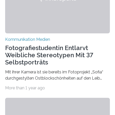
Forschung, Wissenschaft, Nachwuchsförderung und
Karriere. Die Universität hat sich für ihre zentrale
Kommunikation…
Kommunikation Medien
Fotografiestudentin Entlarvt
Weibliche Stereotypen Mit 37
Selbstporträts
Mit ihrer Kamera ist sie bereits im Fotoprojekt „Sofia“
durchgestylten Ostblockschönheiten auf den Leib
gerückt. Jetzt hat Karla Schradi in ihrer Bachelorarbeit
More than 1 year ago
„Spiegel ohne Glas“ zahlreiche sehr verschiedene
Frauentypen porträtiert – immer mit sich selbst als
Model. Entstanden ist eine Serie, die vordergründig die
verblüffende Wandlungsfähigkeit einer jungen Frau