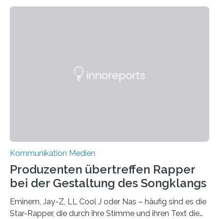
als Propaganda aufgefasst wird – von oben
aufgedrückt. In manchen Teilen der Bevölkerung,
gerade auch in Sachsen, sinkt das Vertrauen in die
Medienlandschaft genauso wie das in die Politik. Das ist
nicht nur ein Eindruck, sondern wird auch durch eine
wissenschaftliche Studie des Instituts für
Kommunikations- und Medienwissenschaft der
Universität Leipzig gestützt: Die Forschenden haben
im…
Kommunikation Medien
Produzenten übertreffen Rapper
bei der Gestaltung des Songklangs
Eminem, Jay-Z, LL Cool J oder Nas – häufig sind es die
Star-Rapper, die durch ihre Stimme und ihren Text die