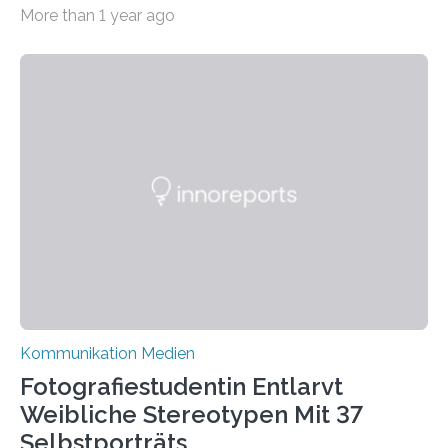
Plattform Bluesky mit Neuigkeiten rund um die
More than 1 year ago
Themen Hochschule, Forschung, Wissenschaft,
Nachwuchsförderung und Karrieremöglichkeiten aktiv.
Nach dem Austritt aus X (ehemals Twitter) gemeinsam
mit mehr als 60 weiteren Hochschulen im Januar setzt
die Universität auf eine transparente,
wissenschaftsfreundliche und dezentrale Alternative.
Die Goethe-Universität Frankfurt teilt ab sofort auf
Bluesky aktuelle Nachrichten aus der Hochschule,
Forschung, Wissenschaft, Nachwuchsförderung und
Karriere. Die Universität hat sich für ihre zentrale
Kommunikation…
Kommunikation Medien
Fotografiestudentin Entlarvt
Weibliche Stereotypen Mit 37
Selbstporträts