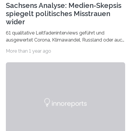
Sachsens Analyse: Medien-Skepsis
spiegelt politisches Misstrauen
wider
61 qualitative Leitfadeninterviews geführt und
ausgewertet Corona, Klimawandel, Russland oder auch
Migration – mediale Themenschwerpunkte, die bei
More than 1 year ago
vielen nicht die eigene Haltung widerspiegelt, sondern
als Propaganda aufgefasst wird – von oben
aufgedrückt. In manchen Teilen der Bevölkerung,
gerade auch in Sachsen, sinkt das Vertrauen in die
Medienlandschaft genauso wie das in die Politik. Das ist
nicht nur ein Eindruck, sondern wird auch durch eine
wissenschaftliche Studie des Instituts für
Kommunikations- und Medienwissenschaft der
Universität Leipzig gestützt: Die Forschenden haben
im…