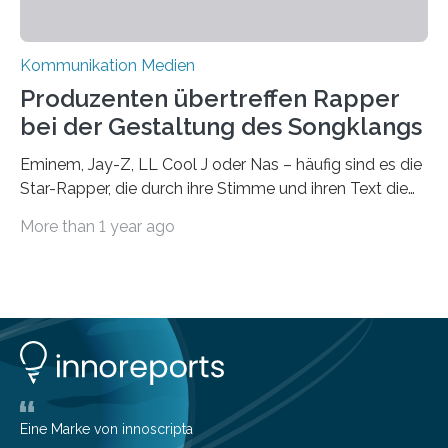
Kommunikation Medien
Produzenten übertreffen Rapper
bei der Gestaltung des Songklangs
Eminem, Jay-Z, LL Cool J oder Nas – häufig sind es die
Star-Rapper, die durch ihre Stimme und ihren Text die
Hoheit über den Klang eines Tracks für sich
More than 1 year ago
beanspruchen. In der Fachliteratur finden sich bislang
widersprüchliche Aussagen darüber, wer wirklich den
Sound einer Musikproduktion bestimmt. Ein Team von
Musikwissenschaftlern um Dr. Tim Ziemer von der
Universität Hamburg konnte nun in einer im Journal of
the Audio Engineering Society veröffentlichten Studie
belegen, dass es eindeutig die Produzenten sind. Um
die…
Eine Marke von innoscripta