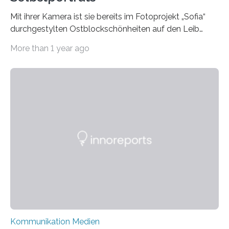
Mit ihrer Kamera ist sie bereits im Fotoprojekt „Sofia“
durchgestylten Ostblockschönheiten auf den Leib
gerückt. Jetzt hat Karla Schradi in ihrer Bachelorarbeit
More than 1 year ago
„Spiegel ohne Glas“ zahlreiche sehr verschiedene
Frauentypen porträtiert – immer mit sich selbst als
Model. Entstanden ist eine Serie, die vordergründig die
verblüffende Wandlungsfähigkeit einer jungen Frau
widerspiegelt, vor allem jedoch Aufschluss über das
Urteil und Vorurteil der Betrachter gibt. Schradis Arbeit
wurde für den Breda-Fotowettbewerb nominiert und
hat am Fachbereich Gestaltung der Hochschule
Bielefeld die Bestnote erhalten….
Kommunikation Medien