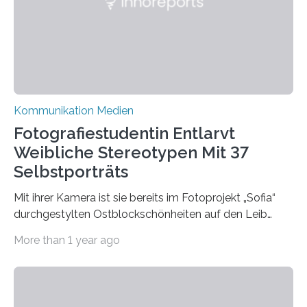
Bluesky aktuelle Nachrichten aus der Hochschule,
Forschung, Wissenschaft, Nachwuchsförderung und
Karriere. Die Universität hat sich für ihre zentrale
Kommunikation…
Kommunikation Medien
Fotografiestudentin Entlarvt
Weibliche Stereotypen Mit 37
Selbstporträts
Mit ihrer Kamera ist sie bereits im Fotoprojekt „Sofia“
durchgestylten Ostblockschönheiten auf den Leib
gerückt. Jetzt hat Karla Schradi in ihrer Bachelorarbeit
More than 1 year ago
„Spiegel ohne Glas“ zahlreiche sehr verschiedene
Frauentypen porträtiert – immer mit sich selbst als
Model. Entstanden ist eine Serie, die vordergründig die
verblüffende Wandlungsfähigkeit einer jungen Frau