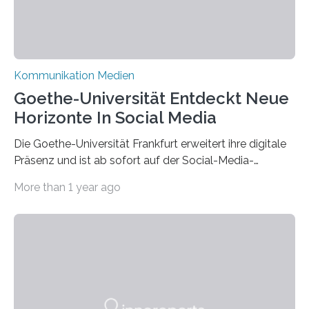
Kommunikation Medien
Goethe-Universität Entdeckt Neue
Horizonte In Social Media
Die Goethe-Universität Frankfurt erweitert ihre digitale
Präsenz und ist ab sofort auf der Social-Media-
Plattform Bluesky mit Neuigkeiten rund um die
More than 1 year ago
Themen Hochschule, Forschung, Wissenschaft,
Nachwuchsförderung und Karrieremöglichkeiten aktiv.
Nach dem Austritt aus X (ehemals Twitter) gemeinsam
mit mehr als 60 weiteren Hochschulen im Januar setzt
die Universität auf eine transparente,
wissenschaftsfreundliche und dezentrale Alternative.
Die Goethe-Universität Frankfurt teilt ab sofort auf