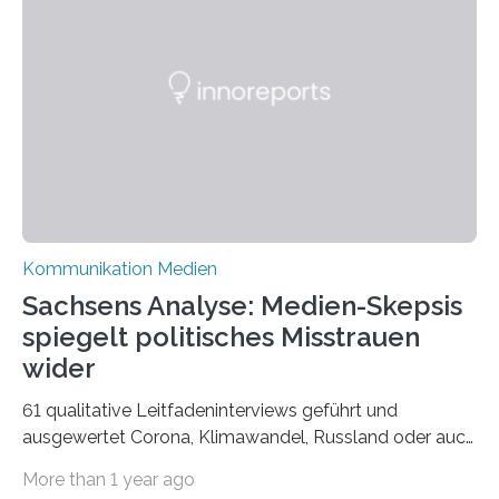
widerspiegelt, vor allem jedoch Aufschluss über das
Urteil und Vorurteil der Betrachter gibt. Schradis Arbeit
wurde für den Breda-Fotowettbewerb nominiert und
hat am Fachbereich Gestaltung der Hochschule
Bielefeld die Bestnote erhalten….
Kommunikation Medien
Sachsens Analyse: Medien-Skepsis
spiegelt politisches Misstrauen
wider
61 qualitative Leitfadeninterviews geführt und
ausgewertet Corona, Klimawandel, Russland oder auch
Migration – mediale Themenschwerpunkte, die bei
More than 1 year ago
vielen nicht die eigene Haltung widerspiegelt, sondern