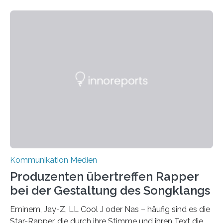
als Propaganda aufgefasst wird – von oben
aufgedrückt. In manchen Teilen der Bevölkerung,
gerade auch in Sachsen, sinkt das Vertrauen in die
Medienlandschaft genauso wie das in die Politik. Das ist
nicht nur ein Eindruck, sondern wird auch durch eine
wissenschaftliche Studie des Instituts für
Kommunikations- und Medienwissenschaft der
Universität Leipzig gestützt: Die Forschenden haben
im…
Kommunikation Medien
Produzenten übertreffen Rapper
bei der Gestaltung des Songklangs
Eminem, Jay-Z, LL Cool J oder Nas – häufig sind es die
Star-Rapper, die durch ihre Stimme und ihren Text die