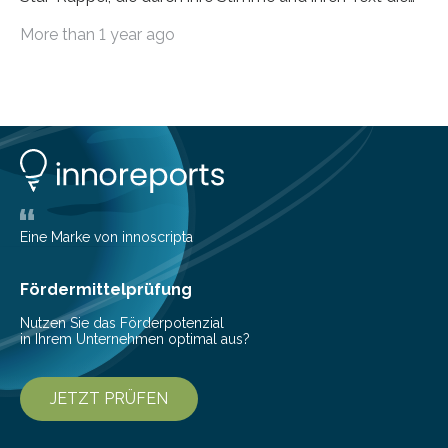
Hoheit über den Klang eines Tracks für sich
More than 1 year ago
beanspruchen. In der Fachliteratur finden sich bislang
widersprüchliche Aussagen darüber, wer wirklich den
Sound einer Musikproduktion bestimmt. Ein Team von
Musikwissenschaftlern um Dr. Tim Ziemer von der
Universität Hamburg konnte nun in einer im Journal of
the Audio Engineering Society veröffentlichten Studie
belegen, dass es eindeutig die Produzenten sind. Um
die…
Eine Marke von innoscripta
Fördermittelprüfung
Nutzen Sie das Förderpotenzial
in Ihrem Unternehmen optimal aus?
JETZT PRÜFEN