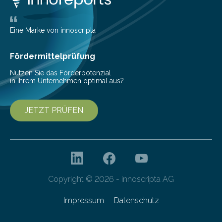
belegen, dass es eindeutig die Produzenten sind. Um
die…
Eine Marke von innoscripta
Fördermittelprüfung
Nutzen Sie das Förderpotenzial
in Ihrem Unternehmen optimal aus?
JETZT PRÜFEN
Copyright © 2026 - innoscripta AG
Impressum
Datenschutz