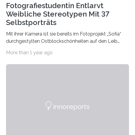
Fotografiestudentin Entlarvt
Weibliche Stereotypen Mit 37
Selbstporträts
Mit ihrer Kamera ist sie bereits im Fotoprojekt „Sofia“
durchgestylten Ostblockschönheiten auf den Leib
gerückt. Jetzt hat Karla Schradi in ihrer Bachelorarbeit
More than 1 year ago
„Spiegel ohne Glas“ zahlreiche sehr verschiedene
Frauentypen porträtiert – immer mit sich selbst als
Model. Entstanden ist eine Serie, die vordergründig die
verblüffende Wandlungsfähigkeit einer jungen Frau
widerspiegelt, vor allem jedoch Aufschluss über das
Urteil und Vorurteil der Betrachter gibt. Schradis Arbeit
wurde für den Breda-Fotowettbewerb nominiert und
hat am Fachbereich Gestaltung der Hochschule
Bielefeld die Bestnote erhalten….