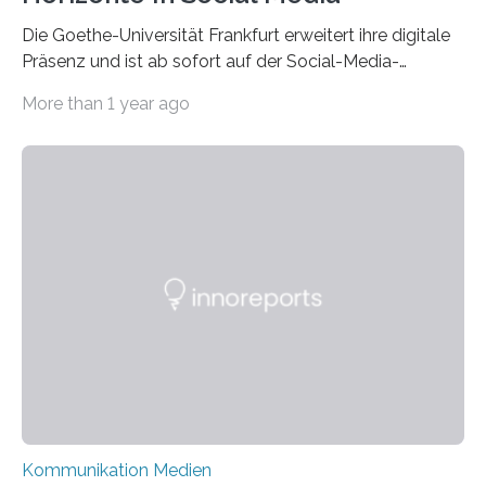
Die Goethe-Universität Frankfurt erweitert ihre digitale
Präsenz und ist ab sofort auf der Social-Media-
Plattform Bluesky mit Neuigkeiten rund um die
More than 1 year ago
Themen Hochschule, Forschung, Wissenschaft,
Nachwuchsförderung und Karrieremöglichkeiten aktiv.
Nach dem Austritt aus X (ehemals Twitter) gemeinsam
mit mehr als 60 weiteren Hochschulen im Januar setzt
die Universität auf eine transparente,
wissenschaftsfreundliche und dezentrale Alternative.
Die Goethe-Universität Frankfurt teilt ab sofort auf
Bluesky aktuelle Nachrichten aus der Hochschule,
Forschung, Wissenschaft, Nachwuchsförderung und
Karriere. Die Universität hat sich für ihre zentrale
Kommunikation…
Kommunikation Medien