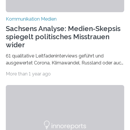
Kommunikation Medien
Sachsens Analyse: Medien-Skepsis
spiegelt politisches Misstrauen
wider
61 qualitative Leitfadeninterviews geführt und
ausgewertet Corona, Klimawandel, Russland oder auch
Migration – mediale Themenschwerpunkte, die bei
More than 1 year ago
vielen nicht die eigene Haltung widerspiegelt, sondern
als Propaganda aufgefasst wird – von oben
aufgedrückt. In manchen Teilen der Bevölkerung,
gerade auch in Sachsen, sinkt das Vertrauen in die
Medienlandschaft genauso wie das in die Politik. Das ist
nicht nur ein Eindruck, sondern wird auch durch eine
wissenschaftliche Studie des Instituts für
Kommunikations- und Medienwissenschaft der