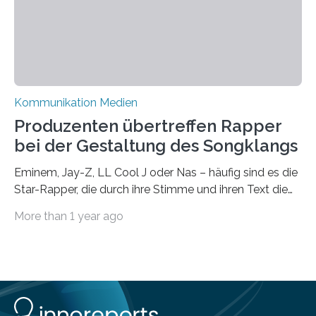
Universität Leipzig gestützt: Die Forschenden haben
im…
Kommunikation Medien
Produzenten übertreffen Rapper
bei der Gestaltung des Songklangs
Eminem, Jay-Z, LL Cool J oder Nas – häufig sind es die
Star-Rapper, die durch ihre Stimme und ihren Text die
Hoheit über den Klang eines Tracks für sich
More than 1 year ago
beanspruchen. In der Fachliteratur finden sich bislang
widersprüchliche Aussagen darüber, wer wirklich den
Sound einer Musikproduktion bestimmt. Ein Team von
Musikwissenschaftlern um Dr. Tim Ziemer von der
Universität Hamburg konnte nun in einer im Journal of
the Audio Engineering Society veröffentlichten Studie