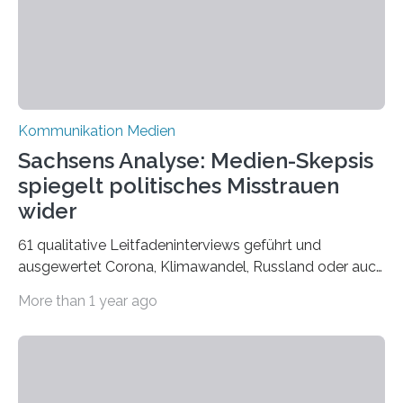
Bielefeld die Bestnote erhalten….
Kommunikation Medien
Sachsens Analyse: Medien-Skepsis
spiegelt politisches Misstrauen
wider
61 qualitative Leitfadeninterviews geführt und
ausgewertet Corona, Klimawandel, Russland oder auch
Migration – mediale Themenschwerpunkte, die bei
More than 1 year ago
vielen nicht die eigene Haltung widerspiegelt, sondern
als Propaganda aufgefasst wird – von oben
aufgedrückt. In manchen Teilen der Bevölkerung,
gerade auch in Sachsen, sinkt das Vertrauen in die
Medienlandschaft genauso wie das in die Politik. Das ist