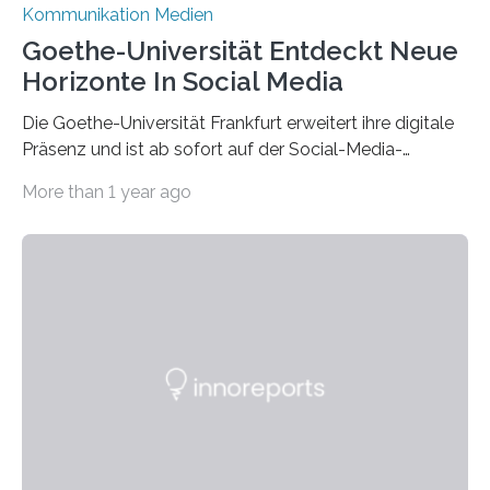
Kommunikation Medien
Goethe-Universität Entdeckt Neue
Horizonte In Social Media
Die Goethe-Universität Frankfurt erweitert ihre digitale
Präsenz und ist ab sofort auf der Social-Media-
Plattform Bluesky mit Neuigkeiten rund um die
More than 1 year ago
Themen Hochschule, Forschung, Wissenschaft,
Nachwuchsförderung und Karrieremöglichkeiten aktiv.
Nach dem Austritt aus X (ehemals Twitter) gemeinsam
mit mehr als 60 weiteren Hochschulen im Januar setzt
die Universität auf eine transparente,
wissenschaftsfreundliche und dezentrale Alternative.
Die Goethe-Universität Frankfurt teilt ab sofort auf
Bluesky aktuelle Nachrichten aus der Hochschule,
Forschung, Wissenschaft, Nachwuchsförderung und
Karriere. Die Universität hat sich für ihre zentrale
Kommunikation…