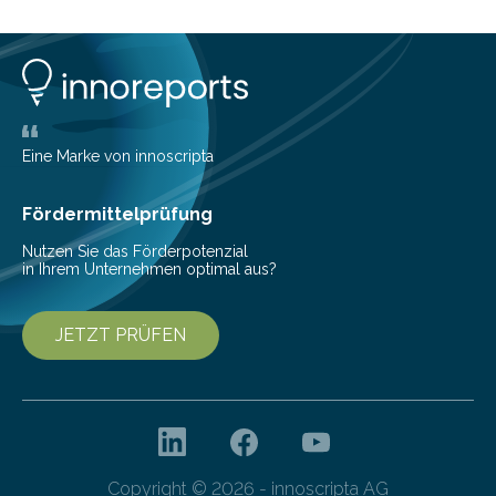
Musikwissenschaftlern um Dr. Tim Ziemer von der
Universität Hamburg konnte nun in einer im Journal of
the Audio Engineering Society veröffentlichten Studie
belegen, dass es eindeutig die Produzenten sind. Um
die…
Eine Marke von innoscripta
Fördermittelprüfung
Nutzen Sie das Förderpotenzial
in Ihrem Unternehmen optimal aus?
JETZT PRÜFEN
Copyright © 2026 - innoscripta AG