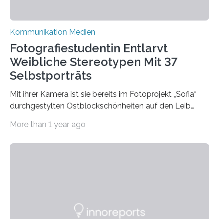
Kommunikation Medien
Fotografiestudentin Entlarvt
Weibliche Stereotypen Mit 37
Selbstporträts
Mit ihrer Kamera ist sie bereits im Fotoprojekt „Sofia“
durchgestylten Ostblockschönheiten auf den Leib
gerückt. Jetzt hat Karla Schradi in ihrer Bachelorarbeit
More than 1 year ago
„Spiegel ohne Glas“ zahlreiche sehr verschiedene
Frauentypen porträtiert – immer mit sich selbst als
Model. Entstanden ist eine Serie, die vordergründig die
verblüffende Wandlungsfähigkeit einer jungen Frau
widerspiegelt, vor allem jedoch Aufschluss über das
Urteil und Vorurteil der Betrachter gibt. Schradis Arbeit
wurde für den Breda-Fotowettbewerb nominiert und
hat am Fachbereich Gestaltung der Hochschule