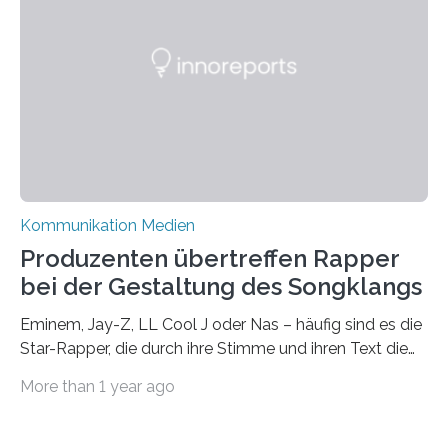
nicht nur ein Eindruck, sondern wird auch durch eine
wissenschaftliche Studie des Instituts für
Kommunikations- und Medienwissenschaft der
Universität Leipzig gestützt: Die Forschenden haben
im…
Kommunikation Medien
Produzenten übertreffen Rapper
bei der Gestaltung des Songklangs
Eminem, Jay-Z, LL Cool J oder Nas – häufig sind es die
Star-Rapper, die durch ihre Stimme und ihren Text die
Hoheit über den Klang eines Tracks für sich
More than 1 year ago
beanspruchen. In der Fachliteratur finden sich bislang
widersprüchliche Aussagen darüber, wer wirklich den
Sound einer Musikproduktion bestimmt. Ein Team von