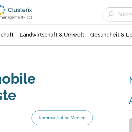
Landwirtschaft & Umwelt
Gesundheit &
Agrar- Forstwissenschaften
Unternehmensmeldungen
Biowissenschafte
Ökologie Umwelt- Naturschutz
ktmanagement-Tool
chaft
Landwirtschaft & Umwelt
Gesundheit & L
mobile
ste
Kommunikation Medien