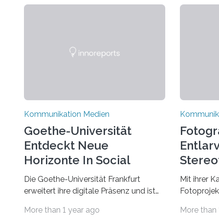
Kommunikation Medien
Kommunika
Goethe-Universität
Fotogr
Entdeckt Neue
Entlar
Horizonte In Social
Stereo
Media
Selbst
Die Goethe-Universität Frankfurt
Mit ihrer K
erweitert ihre digitale Präsenz und ist
Fotoprojek
ab sofort auf der Social-Media-
Ostblocksc
More than 1 year ago
More than 
Plattform Bluesky mit Neuigkeiten rund
gerückt. Je