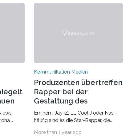
Kommunikation Medien
Produzenten übertreffen
iegelt
Rapper bei der
rauen
Gestaltung des
Songklangs
rviews
Eminem, Jay-Z, LL Cool J oder Nas –
rona,
häufig sind es die Star-Rapper, die
 auch
durch ihre Stimme und ihren Text die
More than 1 year ago
Hoheit über den Klang eines Tracks für