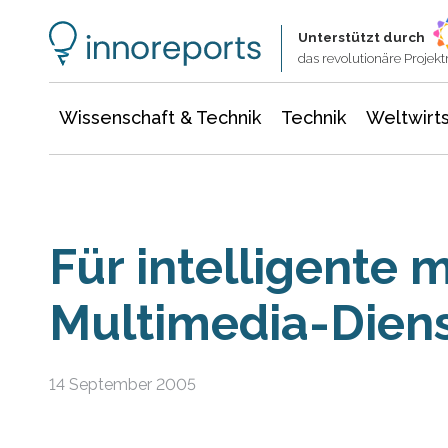
Wissenschaft & Technik
Informationstechnologie
Energie & Elektrotechnik
Unterstützt durch
das revolutionäre Proje
Wissenschaft & Technik
Technik
Weltwirts
Für intelligente 
Multimedia-Dien
14 September 2005