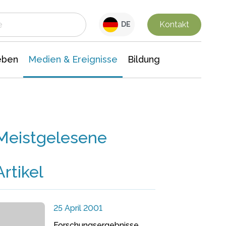
 Leben
Medien & Ereignisse
Interdisziplinäre Forschung
Veranstaltungsnachrichten
n Chemie
Gesellschaftswissenschaften
Kontakt
DE
eben
Medien & Ereignisse
Bildung
Meistgelesene
Artikel
25 April 2001
Forschungsergebnisse