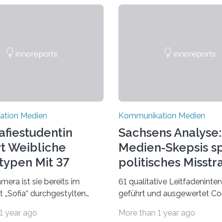
tion Medien
Kommunikation Medien
afiestudentin
Sachsens Analyse:
vt Weibliche
Medien-Skepsis sp
typen Mit 37
politisches Misst
porträts
wider
amera ist sie bereits im
61 qualitative Leitfadeninte
t „Sofia“ durchgestylten
geführt und ausgewertet Co
hönheiten auf den Leib
Klimawandel, Russland oder
1 year ago
More than 1 year ago
tzt hat Karla Schradi in ihrer
Migration – mediale