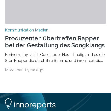
im…
Kommunikation Medien
Produzenten übertreffen Rapper
bei der Gestaltung des Songklangs
Eminem, Jay-Z, LL Cool J oder Nas – häufig sind es die
Star-Rapper, die durch ihre Stimme und ihren Text die
Hoheit über den Klang eines Tracks für sich
More than 1 year ago
beanspruchen. In der Fachliteratur finden sich bislang
widersprüchliche Aussagen darüber, wer wirklich den
Sound einer Musikproduktion bestimmt. Ein Team von
Musikwissenschaftlern um Dr. Tim Ziemer von der
Universität Hamburg konnte nun in einer im Journal of
the Audio Engineering Society veröffentlichten Studie
belegen, dass es eindeutig die Produzenten sind. Um