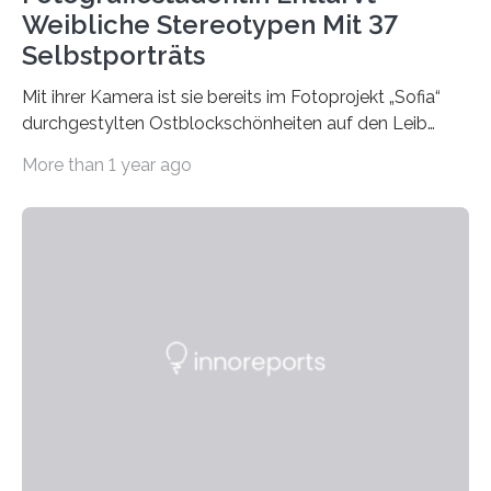
Weibliche Stereotypen Mit 37
Selbstporträts
Mit ihrer Kamera ist sie bereits im Fotoprojekt „Sofia“
durchgestylten Ostblockschönheiten auf den Leib
gerückt. Jetzt hat Karla Schradi in ihrer Bachelorarbeit
More than 1 year ago
„Spiegel ohne Glas“ zahlreiche sehr verschiedene
Frauentypen porträtiert – immer mit sich selbst als
Model. Entstanden ist eine Serie, die vordergründig die
verblüffende Wandlungsfähigkeit einer jungen Frau
widerspiegelt, vor allem jedoch Aufschluss über das
Urteil und Vorurteil der Betrachter gibt. Schradis Arbeit
wurde für den Breda-Fotowettbewerb nominiert und
hat am Fachbereich Gestaltung der Hochschule
Bielefeld die Bestnote erhalten….