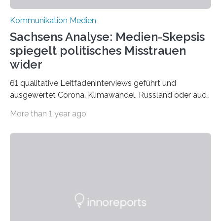
Kommunikation Medien
Sachsens Analyse: Medien-Skepsis
spiegelt politisches Misstrauen
wider
61 qualitative Leitfadeninterviews geführt und
ausgewertet Corona, Klimawandel, Russland oder auch
Migration – mediale Themenschwerpunkte, die bei
More than 1 year ago
vielen nicht die eigene Haltung widerspiegelt, sondern
als Propaganda aufgefasst wird – von oben
aufgedrückt. In manchen Teilen der Bevölkerung,
gerade auch in Sachsen, sinkt das Vertrauen in die
Medienlandschaft genauso wie das in die Politik. Das ist
nicht nur ein Eindruck, sondern wird auch durch eine
wissenschaftliche Studie des Instituts für
Kommunikations- und Medienwissenschaft der
Universität Leipzig gestützt: Die Forschenden haben