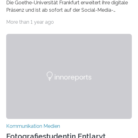
Die Goethe-Universität Frankfurt erweitert ihre digitale
Präsenz und ist ab sofort auf der Social-Media-
Plattform Bluesky mit Neuigkeiten rund um die
More than 1 year ago
Themen Hochschule, Forschung, Wissenschaft,
Nachwuchsförderung und Karrieremöglichkeiten aktiv.
Nach dem Austritt aus X (ehemals Twitter) gemeinsam
mit mehr als 60 weiteren Hochschulen im Januar setzt
die Universität auf eine transparente,
wissenschaftsfreundliche und dezentrale Alternative.
Die Goethe-Universität Frankfurt teilt ab sofort auf
Bluesky aktuelle Nachrichten aus der Hochschule,
Forschung, Wissenschaft, Nachwuchsförderung und
Karriere. Die Universität hat sich für ihre zentrale
Kommunikation…
Kommunikation Medien
Fotografiestudentin Entlarvt