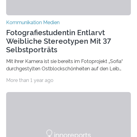
Kommunikation Medien
Fotografiestudentin Entlarvt
Weibliche Stereotypen Mit 37
Selbstporträts
Mit ihrer Kamera ist sie bereits im Fotoprojekt „Sofia“
durchgestylten Ostblockschönheiten auf den Leib
gerückt. Jetzt hat Karla Schradi in ihrer Bachelorarbeit
More than 1 year ago
„Spiegel ohne Glas“ zahlreiche sehr verschiedene
Frauentypen porträtiert – immer mit sich selbst als
Model. Entstanden ist eine Serie, die vordergründig die
verblüffende Wandlungsfähigkeit einer jungen Frau
widerspiegelt, vor allem jedoch Aufschluss über das
Urteil und Vorurteil der Betrachter gibt. Schradis Arbeit
wurde für den Breda-Fotowettbewerb nominiert und
hat am Fachbereich Gestaltung der Hochschule