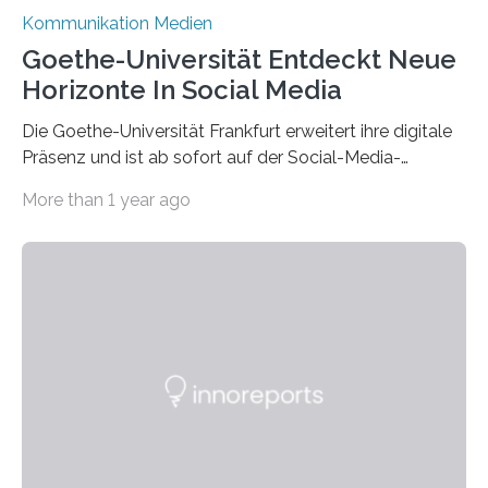
Kommunikation Medien
Goethe-Universität Entdeckt Neue
Horizonte In Social Media
Die Goethe-Universität Frankfurt erweitert ihre digitale
Präsenz und ist ab sofort auf der Social-Media-
Plattform Bluesky mit Neuigkeiten rund um die
More than 1 year ago
Themen Hochschule, Forschung, Wissenschaft,
Nachwuchsförderung und Karrieremöglichkeiten aktiv.
Nach dem Austritt aus X (ehemals Twitter) gemeinsam
mit mehr als 60 weiteren Hochschulen im Januar setzt
die Universität auf eine transparente,
wissenschaftsfreundliche und dezentrale Alternative.
Die Goethe-Universität Frankfurt teilt ab sofort auf
Bluesky aktuelle Nachrichten aus der Hochschule,
Forschung, Wissenschaft, Nachwuchsförderung und
Karriere. Die Universität hat sich für ihre zentrale
Kommunikation…