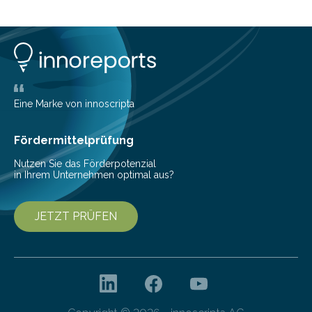
Sound einer Musikproduktion bestimmt. Ein Team von
Musikwissenschaftlern um Dr. Tim Ziemer von der
Universität Hamburg konnte nun in einer im Journal of
the Audio Engineering Society veröffentlichten Studie
belegen, dass es eindeutig die Produzenten sind. Um
die…
Eine Marke von innoscripta
Fördermittelprüfung
Nutzen Sie das Förderpotenzial
in Ihrem Unternehmen optimal aus?
JETZT PRÜFEN