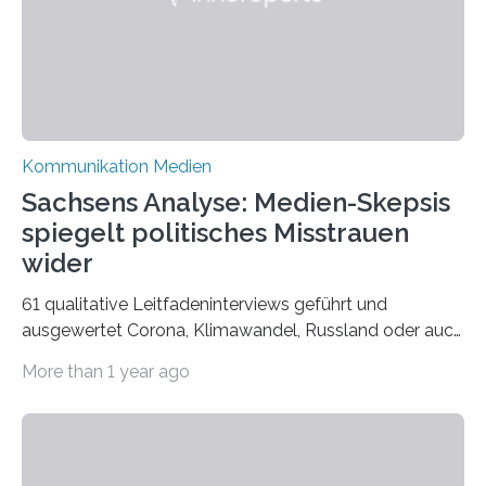
Bielefeld die Bestnote erhalten….
Kommunikation Medien
Sachsens Analyse: Medien-Skepsis
spiegelt politisches Misstrauen
wider
61 qualitative Leitfadeninterviews geführt und
ausgewertet Corona, Klimawandel, Russland oder auch
Migration – mediale Themenschwerpunkte, die bei
More than 1 year ago
vielen nicht die eigene Haltung widerspiegelt, sondern
als Propaganda aufgefasst wird – von oben
aufgedrückt. In manchen Teilen der Bevölkerung,
gerade auch in Sachsen, sinkt das Vertrauen in die