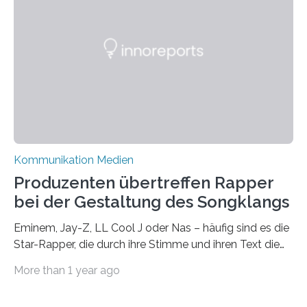
Medienlandschaft genauso wie das in die Politik. Das ist
nicht nur ein Eindruck, sondern wird auch durch eine
wissenschaftliche Studie des Instituts für
Kommunikations- und Medienwissenschaft der
Universität Leipzig gestützt: Die Forschenden haben
im…
Kommunikation Medien
Produzenten übertreffen Rapper
bei der Gestaltung des Songklangs
Eminem, Jay-Z, LL Cool J oder Nas – häufig sind es die
Star-Rapper, die durch ihre Stimme und ihren Text die
Hoheit über den Klang eines Tracks für sich
More than 1 year ago
beanspruchen. In der Fachliteratur finden sich bislang
widersprüchliche Aussagen darüber, wer wirklich den