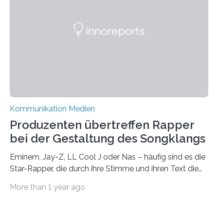
nicht nur ein Eindruck, sondern wird auch durch eine
wissenschaftliche Studie des Instituts für
Kommunikations- und Medienwissenschaft der
Universität Leipzig gestützt: Die Forschenden haben
im…
Kommunikation Medien
Produzenten übertreffen Rapper
bei der Gestaltung des Songklangs
Eminem, Jay-Z, LL Cool J oder Nas – häufig sind es die
Star-Rapper, die durch ihre Stimme und ihren Text die
Hoheit über den Klang eines Tracks für sich
More than 1 year ago
beanspruchen. In der Fachliteratur finden sich bislang
widersprüchliche Aussagen darüber, wer wirklich den
Sound einer Musikproduktion bestimmt. Ein Team von