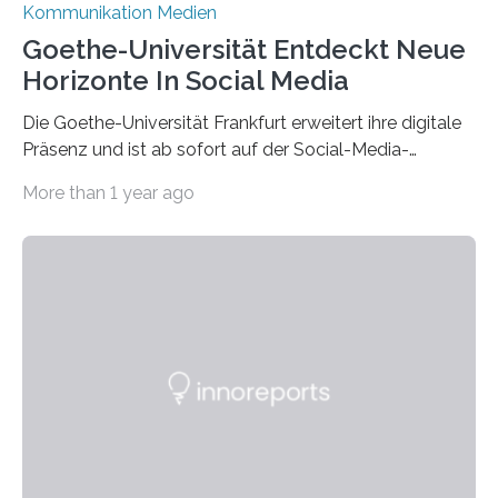
Kommunikation Medien
Goethe-Universität Entdeckt Neue
Horizonte In Social Media
Die Goethe-Universität Frankfurt erweitert ihre digitale
Präsenz und ist ab sofort auf der Social-Media-
Plattform Bluesky mit Neuigkeiten rund um die
More than 1 year ago
Themen Hochschule, Forschung, Wissenschaft,
Nachwuchsförderung und Karrieremöglichkeiten aktiv.
Nach dem Austritt aus X (ehemals Twitter) gemeinsam
mit mehr als 60 weiteren Hochschulen im Januar setzt
die Universität auf eine transparente,
wissenschaftsfreundliche und dezentrale Alternative.
Die Goethe-Universität Frankfurt teilt ab sofort auf
Bluesky aktuelle Nachrichten aus der Hochschule,
Forschung, Wissenschaft, Nachwuchsförderung und
Karriere. Die Universität hat sich für ihre zentrale
Kommunikation…