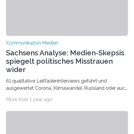
Bielefeld die Bestnote erhalten….
Kommunikation Medien
Sachsens Analyse: Medien-Skepsis
spiegelt politisches Misstrauen
wider
61 qualitative Leitfadeninterviews geführt und
ausgewertet Corona, Klimawandel, Russland oder auch
Migration – mediale Themenschwerpunkte, die bei
More than 1 year ago
vielen nicht die eigene Haltung widerspiegelt, sondern
als Propaganda aufgefasst wird – von oben
aufgedrückt. In manchen Teilen der Bevölkerung,
gerade auch in Sachsen, sinkt das Vertrauen in die
Medienlandschaft genauso wie das in die Politik. Das ist