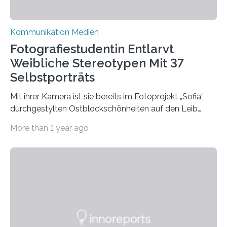
Kommunikation Medien
Fotografiestudentin Entlarvt
Weibliche Stereotypen Mit 37
Selbstporträts
Mit ihrer Kamera ist sie bereits im Fotoprojekt „Sofia“
durchgestylten Ostblockschönheiten auf den Leib
gerückt. Jetzt hat Karla Schradi in ihrer Bachelorarbeit
More than 1 year ago
„Spiegel ohne Glas“ zahlreiche sehr verschiedene
Frauentypen porträtiert – immer mit sich selbst als
Model. Entstanden ist eine Serie, die vordergründig die
verblüffende Wandlungsfähigkeit einer jungen Frau
widerspiegelt, vor allem jedoch Aufschluss über das
Urteil und Vorurteil der Betrachter gibt. Schradis Arbeit
wurde für den Breda-Fotowettbewerb nominiert und
hat am Fachbereich Gestaltung der Hochschule