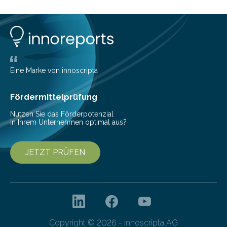
Musikwissenschaftlern um Dr. Tim Ziemer von der
Universität Hamburg konnte nun in einer im Journal of
the Audio Engineering Society veröffentlichten Studie
belegen, dass es eindeutig die Produzenten sind. Um
die…
Eine Marke von innoscripta
Fördermittelprüfung
Nutzen Sie das Förderpotenzial
in Ihrem Unternehmen optimal aus?
JETZT PRÜFEN
Copyright © 2026 - innoscripta AG