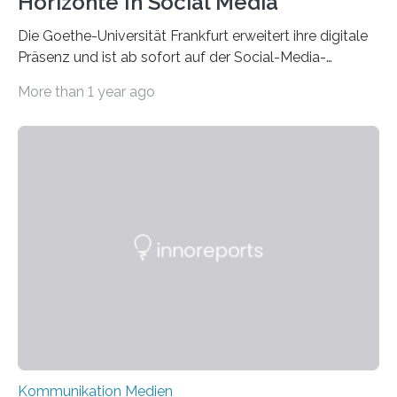
Horizonte In Social Media
Die Goethe-Universität Frankfurt erweitert ihre digitale
Präsenz und ist ab sofort auf der Social-Media-
Plattform Bluesky mit Neuigkeiten rund um die
More than 1 year ago
Themen Hochschule, Forschung, Wissenschaft,
Nachwuchsförderung und Karrieremöglichkeiten aktiv.
Nach dem Austritt aus X (ehemals Twitter) gemeinsam
mit mehr als 60 weiteren Hochschulen im Januar setzt
die Universität auf eine transparente,
wissenschaftsfreundliche und dezentrale Alternative.
Die Goethe-Universität Frankfurt teilt ab sofort auf
Bluesky aktuelle Nachrichten aus der Hochschule,
Forschung, Wissenschaft, Nachwuchsförderung und
Karriere. Die Universität hat sich für ihre zentrale
Kommunikation…
Kommunikation Medien