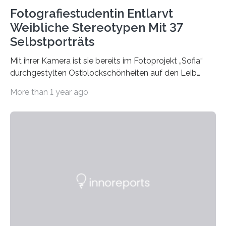
Fotografiestudentin Entlarvt
Weibliche Stereotypen Mit 37
Selbstporträts
Mit ihrer Kamera ist sie bereits im Fotoprojekt „Sofia“
durchgestylten Ostblockschönheiten auf den Leib
gerückt. Jetzt hat Karla Schradi in ihrer Bachelorarbeit
More than 1 year ago
„Spiegel ohne Glas“ zahlreiche sehr verschiedene
Frauentypen porträtiert – immer mit sich selbst als
Model. Entstanden ist eine Serie, die vordergründig die
verblüffende Wandlungsfähigkeit einer jungen Frau
widerspiegelt, vor allem jedoch Aufschluss über das
Urteil und Vorurteil der Betrachter gibt. Schradis Arbeit
wurde für den Breda-Fotowettbewerb nominiert und
hat am Fachbereich Gestaltung der Hochschule
Bielefeld die Bestnote erhalten….