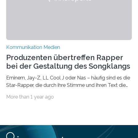
Universität Leipzig gestützt: Die Forschenden haben
im…
Kommunikation Medien
Produzenten übertreffen Rapper
bei der Gestaltung des Songklangs
Eminem, Jay-Z, LL Cool J oder Nas – häufig sind es die
Star-Rapper, die durch ihre Stimme und ihren Text die
Hoheit über den Klang eines Tracks für sich
More than 1 year ago
beanspruchen. In der Fachliteratur finden sich bislang
widersprüchliche Aussagen darüber, wer wirklich den
Sound einer Musikproduktion bestimmt. Ein Team von
Musikwissenschaftlern um Dr. Tim Ziemer von der
Universität Hamburg konnte nun in einer im Journal of
the Audio Engineering Society veröffentlichten Studie