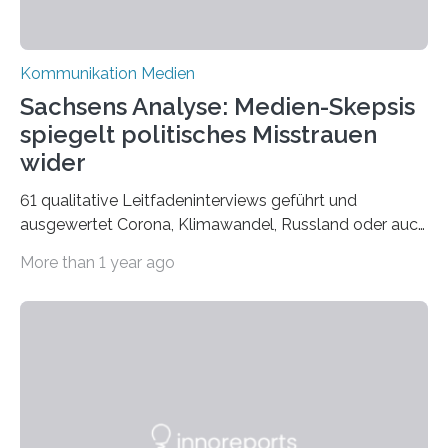
Kommunikation Medien
Sachsens Analyse: Medien-Skepsis
spiegelt politisches Misstrauen
wider
61 qualitative Leitfadeninterviews geführt und
ausgewertet Corona, Klimawandel, Russland oder auch
Migration – mediale Themenschwerpunkte, die bei
More than 1 year ago
vielen nicht die eigene Haltung widerspiegelt, sondern
als Propaganda aufgefasst wird – von oben
aufgedrückt. In manchen Teilen der Bevölkerung,
gerade auch in Sachsen, sinkt das Vertrauen in die
Medienlandschaft genauso wie das in die Politik. Das ist
nicht nur ein Eindruck, sondern wird auch durch eine
wissenschaftliche Studie des Instituts für
Kommunikations- und Medienwissenschaft der