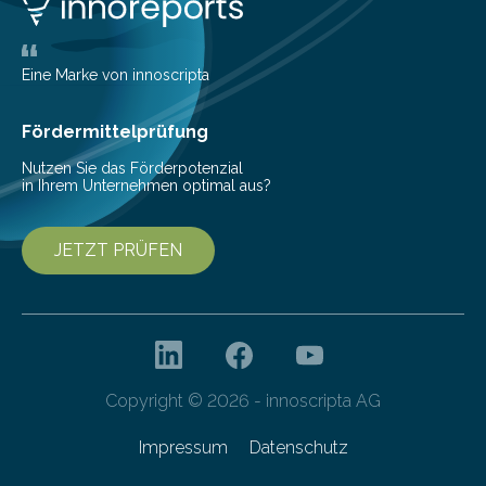
belegen, dass es eindeutig die Produzenten sind. Um
die…
Eine Marke von innoscripta
Fördermittelprüfung
Nutzen Sie das Förderpotenzial
in Ihrem Unternehmen optimal aus?
JETZT PRÜFEN
Copyright © 2026 - innoscripta AG
Impressum
Datenschutz