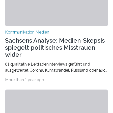
Kommunikation Medien
Sachsens Analyse: Medien-Skepsis
spiegelt politisches Misstrauen
wider
61 qualitative Leitfadeninterviews geführt und
ausgewertet Corona, Klimawandel, Russland oder auch
Migration – mediale Themenschwerpunkte, die bei
More than 1 year ago
vielen nicht die eigene Haltung widerspiegelt, sondern
als Propaganda aufgefasst wird – von oben
aufgedrückt. In manchen Teilen der Bevölkerung,
gerade auch in Sachsen, sinkt das Vertrauen in die
Medienlandschaft genauso wie das in die Politik. Das ist
nicht nur ein Eindruck, sondern wird auch durch eine