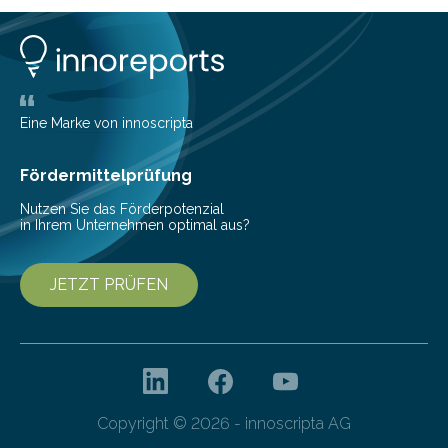
Musikwissenschaftlern um Dr. Tim Ziemer von der
Universität Hamburg konnte nun in einer im Journal of
the Audio Engineering Society veröffentlichten Studie
belegen, dass es eindeutig die Produzenten sind. Um
die…
Eine Marke von innoscripta
Fördermittelprüfung
Nutzen Sie das Förderpotenzial
in Ihrem Unternehmen optimal aus?
JETZT PRÜFEN
Copyright © 2026 - innoscripta AG