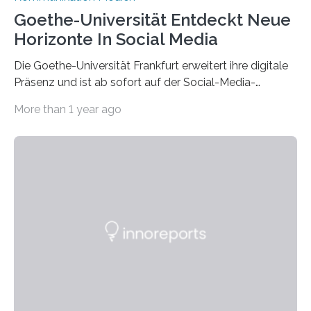
Goethe-Universität Entdeckt Neue
Horizonte In Social Media
Die Goethe-Universität Frankfurt erweitert ihre digitale
Präsenz und ist ab sofort auf der Social-Media-
Plattform Bluesky mit Neuigkeiten rund um die
More than 1 year ago
Themen Hochschule, Forschung, Wissenschaft,
Nachwuchsförderung und Karrieremöglichkeiten aktiv.
Nach dem Austritt aus X (ehemals Twitter) gemeinsam
mit mehr als 60 weiteren Hochschulen im Januar setzt
die Universität auf eine transparente,
wissenschaftsfreundliche und dezentrale Alternative.
Die Goethe-Universität Frankfurt teilt ab sofort auf
Bluesky aktuelle Nachrichten aus der Hochschule,
Forschung, Wissenschaft, Nachwuchsförderung und
Karriere. Die Universität hat sich für ihre zentrale
Kommunikation…