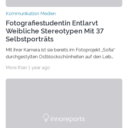
Kommunikation Medien
Fotografiestudentin Entlarvt
Weibliche Stereotypen Mit 37
Selbstporträts
Mit ihrer Kamera ist sie bereits im Fotoprojekt „Sofia“
durchgestylten Ostblockschönheiten auf den Leib
gerückt. Jetzt hat Karla Schradi in ihrer Bachelorarbeit
More than 1 year ago
„Spiegel ohne Glas“ zahlreiche sehr verschiedene
Frauentypen porträtiert – immer mit sich selbst als
Model. Entstanden ist eine Serie, die vordergründig die
verblüffende Wandlungsfähigkeit einer jungen Frau
widerspiegelt, vor allem jedoch Aufschluss über das
Urteil und Vorurteil der Betrachter gibt. Schradis Arbeit
wurde für den Breda-Fotowettbewerb nominiert und
hat am Fachbereich Gestaltung der Hochschule
Bielefeld die Bestnote erhalten….