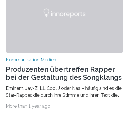
wissenschaftliche Studie des Instituts für
Kommunikations- und Medienwissenschaft der
Universität Leipzig gestützt: Die Forschenden haben
im…
Kommunikation Medien
Produzenten übertreffen Rapper
bei der Gestaltung des Songklangs
Eminem, Jay-Z, LL Cool J oder Nas – häufig sind es die
Star-Rapper, die durch ihre Stimme und ihren Text die
Hoheit über den Klang eines Tracks für sich
More than 1 year ago
beanspruchen. In der Fachliteratur finden sich bislang
widersprüchliche Aussagen darüber, wer wirklich den
Sound einer Musikproduktion bestimmt. Ein Team von