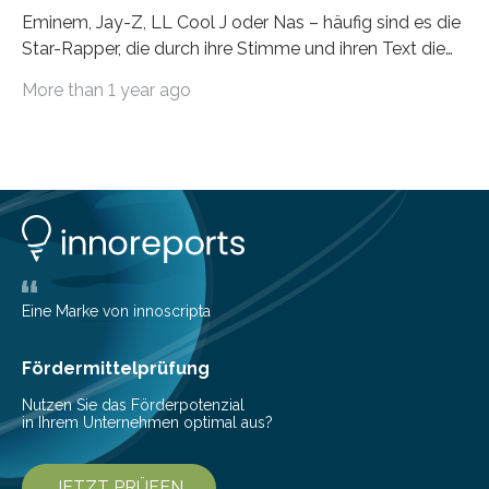
Eminem, Jay-Z, LL Cool J oder Nas – häufig sind es die
Star-Rapper, die durch ihre Stimme und ihren Text die
Hoheit über den Klang eines Tracks für sich
More than 1 year ago
beanspruchen. In der Fachliteratur finden sich bislang
widersprüchliche Aussagen darüber, wer wirklich den
Sound einer Musikproduktion bestimmt. Ein Team von
Musikwissenschaftlern um Dr. Tim Ziemer von der
Universität Hamburg konnte nun in einer im Journal of
the Audio Engineering Society veröffentlichten Studie
belegen, dass es eindeutig die Produzenten sind. Um
die…
Eine Marke von innoscripta
Fördermittelprüfung
Nutzen Sie das Förderpotenzial
in Ihrem Unternehmen optimal aus?
JETZT PRÜFEN