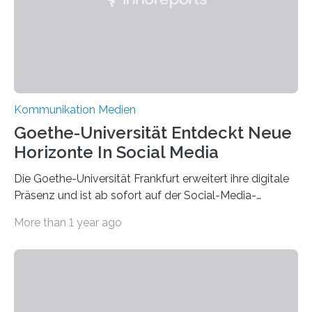
Kommunikation Medien
Goethe-Universität Entdeckt Neue
Horizonte In Social Media
Die Goethe-Universität Frankfurt erweitert ihre digitale
Präsenz und ist ab sofort auf der Social-Media-
Plattform Bluesky mit Neuigkeiten rund um die
More than 1 year ago
Themen Hochschule, Forschung, Wissenschaft,
Nachwuchsförderung und Karrieremöglichkeiten aktiv.
Nach dem Austritt aus X (ehemals Twitter) gemeinsam
mit mehr als 60 weiteren Hochschulen im Januar setzt
die Universität auf eine transparente,