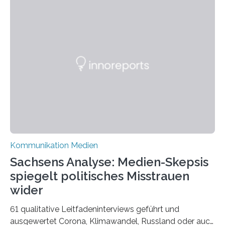
Model. Entstanden ist eine Serie, die vordergründig die
verblüffende Wandlungsfähigkeit einer jungen Frau
widerspiegelt, vor allem jedoch Aufschluss über das
Urteil und Vorurteil der Betrachter gibt. Schradis Arbeit
wurde für den Breda-Fotowettbewerb nominiert und
hat am Fachbereich Gestaltung der Hochschule
Bielefeld die Bestnote erhalten….
Kommunikation Medien
Sachsens Analyse: Medien-Skepsis
spiegelt politisches Misstrauen
wider
61 qualitative Leitfadeninterviews geführt und
ausgewertet Corona, Klimawandel, Russland oder auch