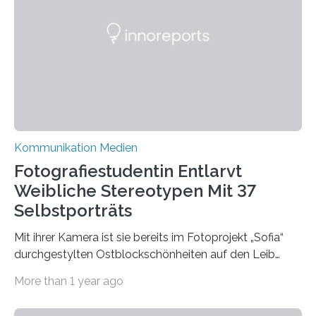
wissenschaftsfreundliche und dezentrale Alternative.
Die Goethe-Universität Frankfurt teilt ab sofort auf
Bluesky aktuelle Nachrichten aus der Hochschule,
Forschung, Wissenschaft, Nachwuchsförderung und
Karriere. Die Universität hat sich für ihre zentrale
Kommunikation…
Kommunikation Medien
Fotografiestudentin Entlarvt
Weibliche Stereotypen Mit 37
Selbstporträts
Mit ihrer Kamera ist sie bereits im Fotoprojekt „Sofia“
durchgestylten Ostblockschönheiten auf den Leib
gerückt. Jetzt hat Karla Schradi in ihrer Bachelorarbeit
More than 1 year ago
„Spiegel ohne Glas“ zahlreiche sehr verschiedene
Frauentypen porträtiert – immer mit sich selbst als