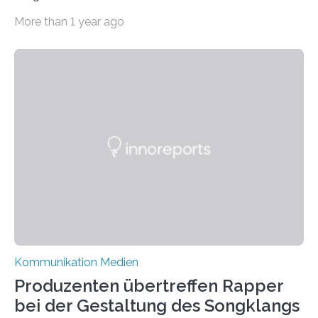
Migration – mediale Themenschwerpunkte, die bei
More than 1 year ago
vielen nicht die eigene Haltung widerspiegelt, sondern
als Propaganda aufgefasst wird – von oben
aufgedrückt. In manchen Teilen der Bevölkerung,
gerade auch in Sachsen, sinkt das Vertrauen in die
Medienlandschaft genauso wie das in die Politik. Das ist
nicht nur ein Eindruck, sondern wird auch durch eine
wissenschaftliche Studie des Instituts für
Kommunikations- und Medienwissenschaft der
Universität Leipzig gestützt: Die Forschenden haben
im…
Kommunikation Medien
Produzenten übertreffen Rapper
bei der Gestaltung des Songklangs