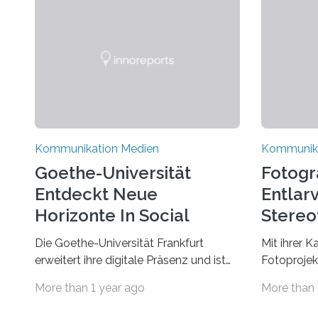
Kommunikation Medien
Kommunika
Goethe-Universität
Fotogr
Entdeckt Neue
Entlar
Horizonte In Social
Stereo
Media
Selbst
Die Goethe-Universität Frankfurt
Mit ihrer K
erweitert ihre digitale Präsenz und ist
Fotoprojek
ab sofort auf der Social-Media-
Ostblocksc
More than 1 year ago
More than 
Plattform Bluesky mit Neuigkeiten rund
gerückt. Je
um die Themen Hochschule,
Bachelorar