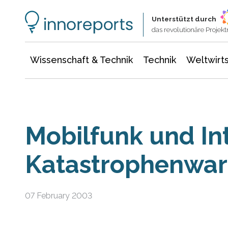
Wissenschaft & Technik
Informationstechnologie
Energie & Elektrotechnik
Unterstützt durch
das revolutionäre Proje
Wissenschaft & Technik
Technik
Weltwirts
Mobilfunk und Int
Katastrophenwa
07 February 2003