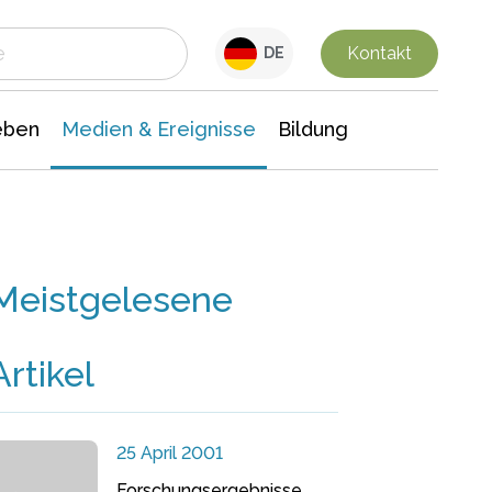
 Leben
Medien & Ereignisse
Interdisziplinäre Forschung
Veranstaltungsnachrichten
n Chemie
Gesellschaftswissenschaften
Kontakt
DE
eben
Medien & Ereignisse
Bildung
Meistgelesene
Artikel
25 April 2001
Forschungsergebnisse