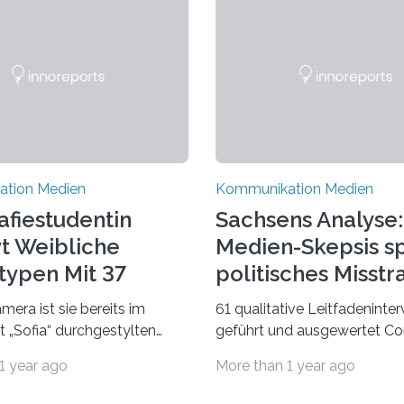
tion Medien
Kommunikation Medien
afiestudentin
Sachsens Analyse:
vt Weibliche
Medien-Skepsis sp
typen Mit 37
politisches Misst
porträts
wider
amera ist sie bereits im
61 qualitative Leitfadeninte
t „Sofia“ durchgestylten
geführt und ausgewertet Co
hönheiten auf den Leib
Klimawandel, Russland oder
1 year ago
More than 1 year ago
tzt hat Karla Schradi in ihrer
Migration – mediale
beit „Spiegel ohne Glas“
Themenschwerpunkte, die be