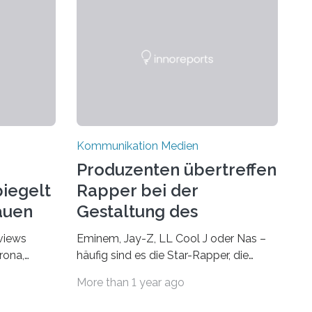
Kommunikation Medien
Produzenten übertreffen
iegelt
Rapper bei der
rauen
Gestaltung des
Songklangs
rviews
Eminem, Jay-Z, LL Cool J oder Nas –
rona,
häufig sind es die Star-Rapper, die
 auch
durch ihre Stimme und ihren Text die
More than 1 year ago
Hoheit über den Klang eines Tracks für
i vielen
sich beanspruchen. In der Fachliteratur