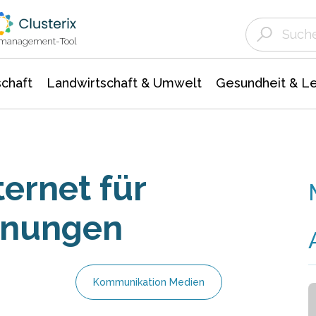
Landwirtschaft & Umwelt
Gesundheit &
Agrar- Forstwissenschaften
Unternehmensmeldungen
Biowissenschafte
Ökologie Umwelt- Naturschutz
ktmanagement-Tool
chaft
Landwirtschaft & Umwelt
Gesundheit & L
ernet für
rnungen
Kommunikation Medien