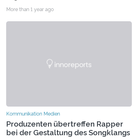
Migration – mediale Themenschwerpunkte, die bei
More than 1 year ago
vielen nicht die eigene Haltung widerspiegelt, sondern
als Propaganda aufgefasst wird – von oben
aufgedrückt. In manchen Teilen der Bevölkerung,
gerade auch in Sachsen, sinkt das Vertrauen in die
Medienlandschaft genauso wie das in die Politik. Das ist
nicht nur ein Eindruck, sondern wird auch durch eine
wissenschaftliche Studie des Instituts für
Kommunikations- und Medienwissenschaft der
Universität Leipzig gestützt: Die Forschenden haben
im…
Kommunikation Medien
Produzenten übertreffen Rapper
bei der Gestaltung des Songklangs