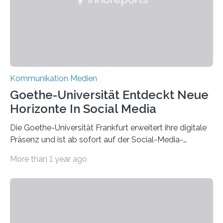
Kommunikation Medien
Goethe-Universität Entdeckt Neue
Horizonte In Social Media
Die Goethe-Universität Frankfurt erweitert ihre digitale
Präsenz und ist ab sofort auf der Social-Media-
Plattform Bluesky mit Neuigkeiten rund um die
More than 1 year ago
Themen Hochschule, Forschung, Wissenschaft,
Nachwuchsförderung und Karrieremöglichkeiten aktiv.
Nach dem Austritt aus X (ehemals Twitter) gemeinsam
mit mehr als 60 weiteren Hochschulen im Januar setzt
die Universität auf eine transparente,