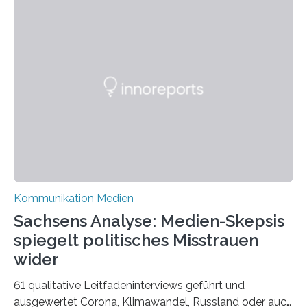
Model. Entstanden ist eine Serie, die vordergründig die
verblüffende Wandlungsfähigkeit einer jungen Frau
widerspiegelt, vor allem jedoch Aufschluss über das
Urteil und Vorurteil der Betrachter gibt. Schradis Arbeit
wurde für den Breda-Fotowettbewerb nominiert und
hat am Fachbereich Gestaltung der Hochschule
Bielefeld die Bestnote erhalten….
Kommunikation Medien
Sachsens Analyse: Medien-Skepsis
spiegelt politisches Misstrauen
wider
61 qualitative Leitfadeninterviews geführt und
ausgewertet Corona, Klimawandel, Russland oder auch