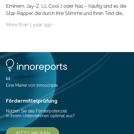
Eminem, Jay-Z, LL Cool J oder Nas – häufig sind es die
Star-Rapper, die durch ihre Stimme und ihren Text die
Hoheit über den Klang eines Tracks für sich
More than 1 year ago
beanspruchen. In der Fachliteratur finden sich bislang
widersprüchliche Aussagen darüber, wer wirklich den
Sound einer Musikproduktion bestimmt. Ein Team von
Musikwissenschaftlern um Dr. Tim Ziemer von der
Universität Hamburg konnte nun in einer im Journal of
the Audio Engineering Society veröffentlichten Studie
belegen, dass es eindeutig die Produzenten sind. Um
die…
Eine Marke von innoscripta
Fördermittelprüfung
Nutzen Sie das Förderpotenzial
in Ihrem Unternehmen optimal aus?
JETZT PRÜFEN