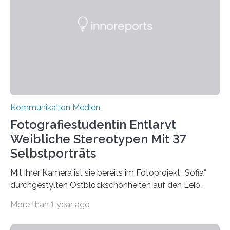
wissenschaftsfreundliche und dezentrale Alternative.
Die Goethe-Universität Frankfurt teilt ab sofort auf
Bluesky aktuelle Nachrichten aus der Hochschule,
Forschung, Wissenschaft, Nachwuchsförderung und
Karriere. Die Universität hat sich für ihre zentrale
Kommunikation…
Kommunikation Medien
Fotografiestudentin Entlarvt
Weibliche Stereotypen Mit 37
Selbstporträts
Mit ihrer Kamera ist sie bereits im Fotoprojekt „Sofia“
durchgestylten Ostblockschönheiten auf den Leib
gerückt. Jetzt hat Karla Schradi in ihrer Bachelorarbeit
More than 1 year ago
„Spiegel ohne Glas“ zahlreiche sehr verschiedene
Frauentypen porträtiert – immer mit sich selbst als