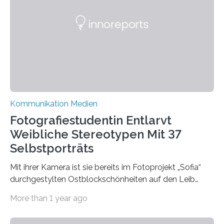
Die Goethe-Universität Frankfurt teilt ab sofort auf
Bluesky aktuelle Nachrichten aus der Hochschule,
Forschung, Wissenschaft, Nachwuchsförderung und
Karriere. Die Universität hat sich für ihre zentrale
Kommunikation…
Kommunikation Medien
Fotografiestudentin Entlarvt
Weibliche Stereotypen Mit 37
Selbstporträts
Mit ihrer Kamera ist sie bereits im Fotoprojekt „Sofia“
durchgestylten Ostblockschönheiten auf den Leib
gerückt. Jetzt hat Karla Schradi in ihrer Bachelorarbeit
More than 1 year ago
„Spiegel ohne Glas“ zahlreiche sehr verschiedene
Frauentypen porträtiert – immer mit sich selbst als