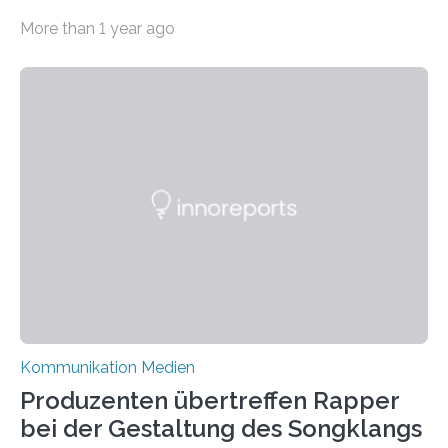
Migration – mediale Themenschwerpunkte, die bei
More than 1 year ago
vielen nicht die eigene Haltung widerspiegelt, sondern
als Propaganda aufgefasst wird – von oben
aufgedrückt. In manchen Teilen der Bevölkerung,
gerade auch in Sachsen, sinkt das Vertrauen in die
Medienlandschaft genauso wie das in die Politik. Das ist
nicht nur ein Eindruck, sondern wird auch durch eine
wissenschaftliche Studie des Instituts für
Kommunikations- und Medienwissenschaft der
Universität Leipzig gestützt: Die Forschenden haben
im…
Kommunikation Medien
Produzenten übertreffen Rapper
bei der Gestaltung des Songklangs