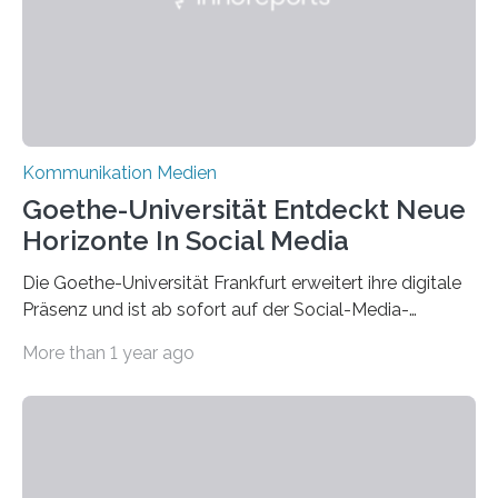
Kommunikation Medien
Goethe-Universität Entdeckt Neue
Horizonte In Social Media
Die Goethe-Universität Frankfurt erweitert ihre digitale
Präsenz und ist ab sofort auf der Social-Media-
Plattform Bluesky mit Neuigkeiten rund um die
More than 1 year ago
Themen Hochschule, Forschung, Wissenschaft,
Nachwuchsförderung und Karrieremöglichkeiten aktiv.
Nach dem Austritt aus X (ehemals Twitter) gemeinsam
mit mehr als 60 weiteren Hochschulen im Januar setzt
die Universität auf eine transparente,
wissenschaftsfreundliche und dezentrale Alternative.