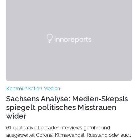
Model. Entstanden ist eine Serie, die vordergründig die
verblüffende Wandlungsfähigkeit einer jungen Frau
widerspiegelt, vor allem jedoch Aufschluss über das
Urteil und Vorurteil der Betrachter gibt. Schradis Arbeit
wurde für den Breda-Fotowettbewerb nominiert und
hat am Fachbereich Gestaltung der Hochschule
Bielefeld die Bestnote erhalten….
Kommunikation Medien
Sachsens Analyse: Medien-Skepsis
spiegelt politisches Misstrauen
wider
61 qualitative Leitfadeninterviews geführt und
ausgewertet Corona, Klimawandel, Russland oder auch