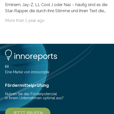
Eminem, Jay-Z, LL Cool J oder Nas – häufig sind es die
Star-Rapper, die durch ihre Stimme und ihren Text die
Hoheit über den Klang eines Tracks für sich
More than 1 year ago
beanspruchen. In der Fachliteratur finden sich bislang
widersprüchliche Aussagen darüber, wer wirklich den
Sound einer Musikproduktion bestimmt. Ein Team von
Musikwissenschaftlern um Dr. Tim Ziemer von der
Universität Hamburg konnte nun in einer im Journal of
the Audio Engineering Society veröffentlichten Studie
belegen, dass es eindeutig die Produzenten sind. Um
die…
Eine Marke von innoscripta
Fördermittelprüfung
Nutzen Sie das Förderpotenzial
in Ihrem Unternehmen optimal aus?
JETZT PRÜFEN