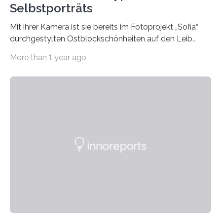
Selbstporträts
Mit ihrer Kamera ist sie bereits im Fotoprojekt „Sofia“
durchgestylten Ostblockschönheiten auf den Leib
gerückt. Jetzt hat Karla Schradi in ihrer Bachelorarbeit
More than 1 year ago
„Spiegel ohne Glas“ zahlreiche sehr verschiedene
Frauentypen porträtiert – immer mit sich selbst als
Model. Entstanden ist eine Serie, die vordergründig die
verblüffende Wandlungsfähigkeit einer jungen Frau
widerspiegelt, vor allem jedoch Aufschluss über das
Urteil und Vorurteil der Betrachter gibt. Schradis Arbeit
wurde für den Breda-Fotowettbewerb nominiert und
hat am Fachbereich Gestaltung der Hochschule
Bielefeld die Bestnote erhalten….