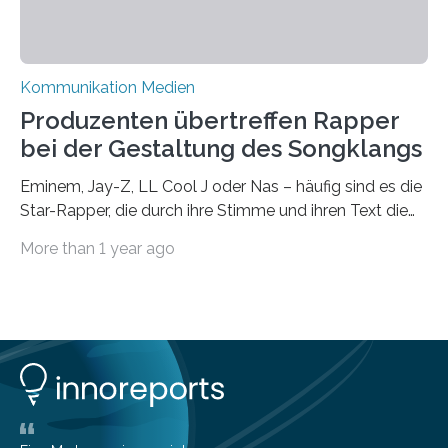
Kommunikation Medien
Produzenten übertreffen Rapper
bei der Gestaltung des Songklangs
Eminem, Jay-Z, LL Cool J oder Nas – häufig sind es die
Star-Rapper, die durch ihre Stimme und ihren Text die
Hoheit über den Klang eines Tracks für sich
More than 1 year ago
beanspruchen. In der Fachliteratur finden sich bislang
widersprüchliche Aussagen darüber, wer wirklich den
Sound einer Musikproduktion bestimmt. Ein Team von
Musikwissenschaftlern um Dr. Tim Ziemer von der
Universität Hamburg konnte nun in einer im Journal of
the Audio Engineering Society veröffentlichten Studie
belegen, dass es eindeutig die Produzenten sind. Um
die…