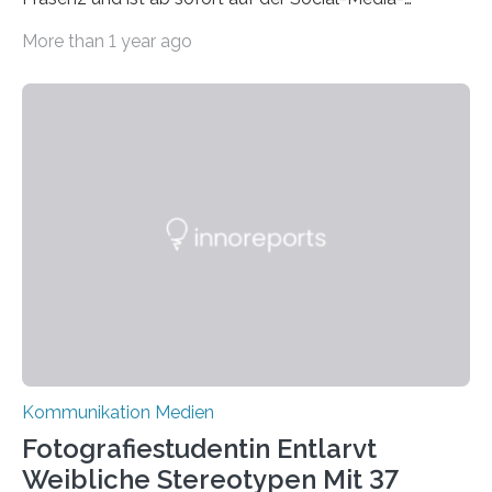
Plattform Bluesky mit Neuigkeiten rund um die
More than 1 year ago
Themen Hochschule, Forschung, Wissenschaft,
Nachwuchsförderung und Karrieremöglichkeiten aktiv.
Nach dem Austritt aus X (ehemals Twitter) gemeinsam
mit mehr als 60 weiteren Hochschulen im Januar setzt
die Universität auf eine transparente,
wissenschaftsfreundliche und dezentrale Alternative.
Die Goethe-Universität Frankfurt teilt ab sofort auf
Bluesky aktuelle Nachrichten aus der Hochschule,
Forschung, Wissenschaft, Nachwuchsförderung und
Karriere. Die Universität hat sich für ihre zentrale
Kommunikation…
Kommunikation Medien
Fotografiestudentin Entlarvt
Weibliche Stereotypen Mit 37