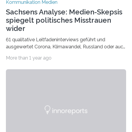
Kommunikation Medien
Sachsens Analyse: Medien-Skepsis
spiegelt politisches Misstrauen
wider
61 qualitative Leitfadeninterviews geführt und
ausgewertet Corona, Klimawandel, Russland oder auch
Migration – mediale Themenschwerpunkte, die bei
More than 1 year ago
vielen nicht die eigene Haltung widerspiegelt, sondern
als Propaganda aufgefasst wird – von oben
aufgedrückt. In manchen Teilen der Bevölkerung,
gerade auch in Sachsen, sinkt das Vertrauen in die
Medienlandschaft genauso wie das in die Politik. Das ist
nicht nur ein Eindruck, sondern wird auch durch eine
wissenschaftliche Studie des Instituts für
Kommunikations- und Medienwissenschaft der
Universität Leipzig gestützt: Die Forschenden haben
im…