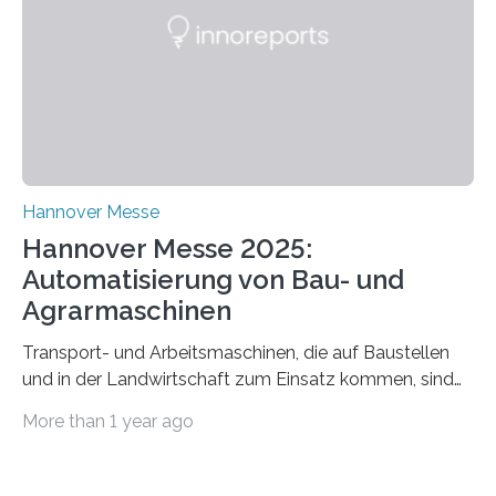
Energie- und Wasserversorgung“.
Schulungsteilnehmende können abwechselnd in die
Rolle der Angreifenden (RED-Team) als auch der
Verteidigenden (BLUE-Team) schlüpfen. Ziel ist es,
Schwachstellen zu identifizieren, Angriffsstrategien zu
entwickeln und Unternehmen proaktiv vor
Bedrohungen…
Hannover Messe
Hannover Messe 2025:
Automatisierung von Bau- und
Agrarmaschinen
Transport- und Arbeitsmaschinen, die auf Baustellen
und in der Landwirtschaft zum Einsatz kommen, sind
oft hoch spezialisiert und komplex in der Handhabung.
More than 1 year ago
Unterstützung und Entlastung können Systeme bieten,
die einzelne Abläufe oder die komplette Maschine
automatisieren. Der Lehrstuhl Robotersysteme an der