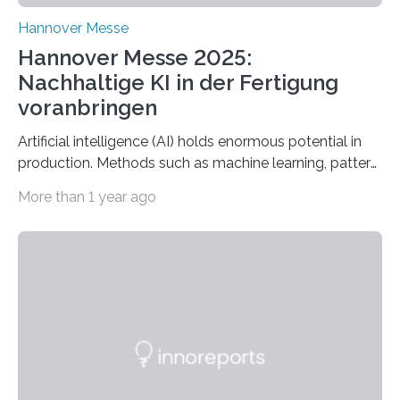
Hannover Messe
Hannover Messe 2025:
Nachhaltige KI in der Fertigung
voranbringen
Artificial intelligence (AI) holds enormous potential in
production. Methods such as machine learning, pattern
recognition, and generative systems can derive new
More than 1 year ago
insights from production data and measurements,
identify outliers and optimization opportunities, and
present complex relationships at a glance. A research
team from Kaiserslautern, which combines the AI
expertise of four research institutions, now aims to
bring this know-how to small and medium-sized
enterprises (SME) in Rhineland-Palatinate. Together,
they will present their project and participation
opportunities from March 31 to…