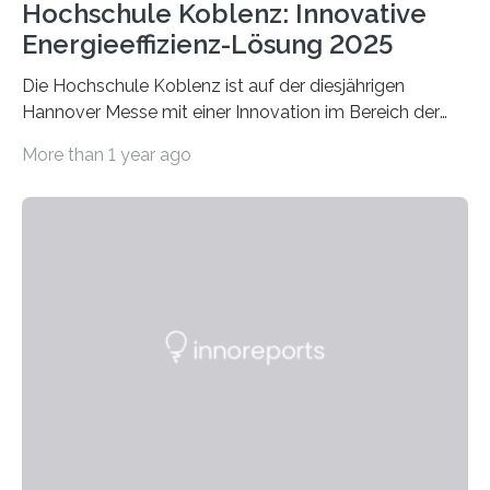
Hochschule Koblenz: Innovative
Energieeffizienz-Lösung 2025
Die Hochschule Koblenz ist auf der diesjährigen
Hannover Messe mit einer Innovation im Bereich der
Energieeffizienz vertreten. Vom 31. März bis 4. April
More than 1 year ago
2025 stellt das Forschungsteam um Prof. Dr. Marc
Nadler am Forschungs- und Innovationsstand
Rheinland-Pfalz (Halle 2, Stand C33) eine neuartige
Methode zur isothermen Verdichtung und Expansion
von Gasen vor, die das Potenzial hat, den industriellen
Stromverbrauch erheblich zu reduzieren. Rund 7 % des
industriellen Stromverbrauchs in Deutschland entfallen
auf die Erzeugung von Druckluft. Die Forschenden des
Fachbereichs…