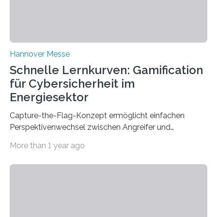
Hannover Messe
Schnelle Lernkurven: Gamification
für Cybersicherheit im
Energiesektor
Capture-the-Flag-Konzept ermöglicht einfachen
Perspektivenwechsel zwischen Angreifer und
Verteidigerrolle. Erfolgreiche Pilotschulung auf
More than 1 year ago
praxisnaher Hardware mit integrierten IT/OT-Systemen
für einen großen Energieversorger. Ilmenau/Hannover,
26. März 2025: Das Lernlabor Cybersicherheit für die
Energie- und Wasserversorgung am Fraunhofer IOSB-
AST ergänzt sein Schulungsportfolio um das neue
Angebot „Hack the Grid: Mission OT-Sicherheit für