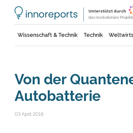
Wissenschaft & Technik
Informationstechnologie
Energie & Elektrotechnik
Unterstützt durch
das revolutionäre Proje
Wissenschaft & Technik
Technik
Weltwirts
Von der Quanten
Autobatterie
03 April 2018