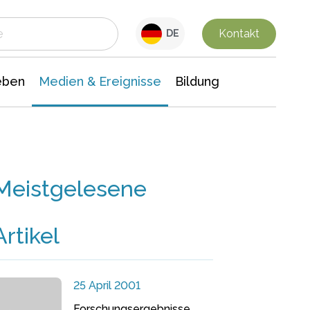
 Leben
Medien & Ereignisse
Interdisziplinäre Forschung
Veranstaltungsnachrichten
n Chemie
Gesellschaftswissenschaften
Kontakt
DE
eben
Medien & Ereignisse
Bildung
Meistgelesene
Artikel
25 April 2001
Forschungsergebnisse