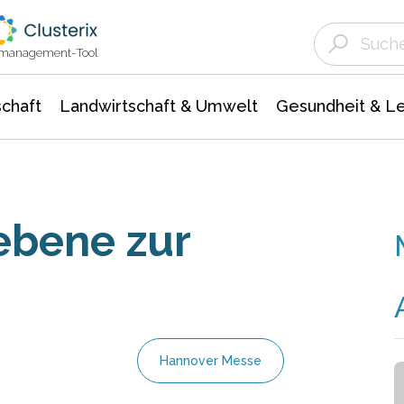
Landwirtschaft & Umwelt
Gesundheit &
Agrar- Forstwissenschaften
Unternehmensmeldungen
Biowissenschafte
Ökologie Umwelt- Naturschutz
ktmanagement-Tool
chaft
Landwirtschaft & Umwelt
Gesundheit & L
ebene zur
Hannover Messe