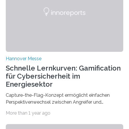
enterprises (SME) in Rhineland-Palatinate. Together,
they will present their project and participation
opportunities from March 31 to…
Hannover Messe
Schnelle Lernkurven: Gamification
für Cybersicherheit im
Energiesektor
Capture-the-Flag-Konzept ermöglicht einfachen
Perspektivenwechsel zwischen Angreifer und
Verteidigerrolle. Erfolgreiche Pilotschulung auf
More than 1 year ago
praxisnaher Hardware mit integrierten IT/OT-Systemen
für einen großen Energieversorger. Ilmenau/Hannover,