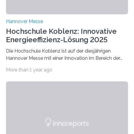
Hannover Messe
Hochschule Koblenz: Innovative
Energieeffizienz-Lösung 2025
Die Hochschule Koblenz ist auf der diesjährigen
Hannover Messe mit einer Innovation im Bereich der
Energieeffizienz vertreten. Vom 31. März bis 4. April
More than 1 year ago
2025 stellt das Forschungsteam um Prof. Dr. Marc
Nadler am Forschungs- und Innovationsstand
Rheinland-Pfalz (Halle 2, Stand C33) eine neuartige
Methode zur isothermen Verdichtung und Expansion
von Gasen vor, die das Potenzial hat, den industriellen
Stromverbrauch erheblich zu reduzieren. Rund 7 % des
industriellen Stromverbrauchs in Deutschland entfallen
auf die Erzeugung von Druckluft. Die Forschenden des
Fachbereichs…