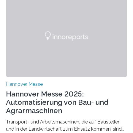
26. März 2025: Das Lernlabor Cybersicherheit für die
Energie- und Wasserversorgung am Fraunhofer IOSB-
AST ergänzt sein Schulungsportfolio um das neue
Angebot „Hack the Grid: Mission OT-Sicherheit für
Energie- und Wasserversorgung“.
Schulungsteilnehmende können abwechselnd in die
Rolle der Angreifenden (RED-Team) als auch der
Verteidigenden (BLUE-Team) schlüpfen. Ziel ist es,
Schwachstellen zu identifizieren, Angriffsstrategien zu
entwickeln und Unternehmen proaktiv vor
Bedrohungen…
Hannover Messe
Hannover Messe 2025:
Automatisierung von Bau- und
Agrarmaschinen
Transport- und Arbeitsmaschinen, die auf Baustellen
und in der Landwirtschaft zum Einsatz kommen, sind