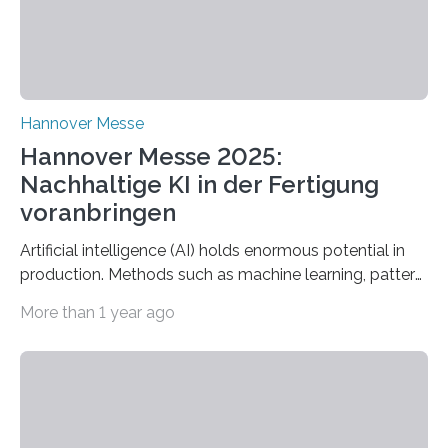
Hannover Messe
Hannover Messe 2025:
Nachhaltige KI in der Fertigung
voranbringen
Artificial intelligence (AI) holds enormous potential in
production. Methods such as machine learning, pattern
recognition, and generative systems can derive new
More than 1 year ago
insights from production data and measurements,
identify outliers and optimization opportunities, and
present complex relationships at a glance. A research
team from Kaiserslautern, which combines the AI
expertise of four research institutions, now aims to
bring this know-how to small and medium-sized