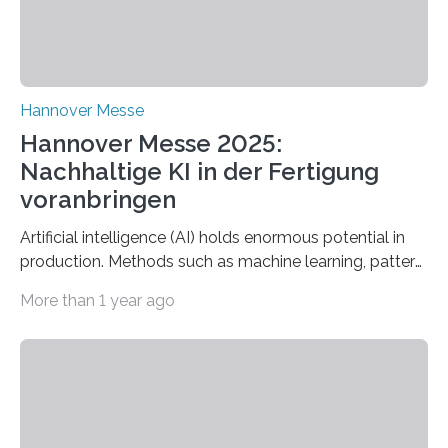
Hannover Messe
Hannover Messe 2025:
Nachhaltige KI in der Fertigung
voranbringen
Artificial intelligence (AI) holds enormous potential in
production. Methods such as machine learning, pattern
recognition, and generative systems can derive new
More than 1 year ago
insights from production data and measurements,
identify outliers and optimization opportunities, and
present complex relationships at a glance. A research
team from Kaiserslautern, which combines the AI
expertise of four research institutions, now aims to
bring this know-how to small and medium-sized