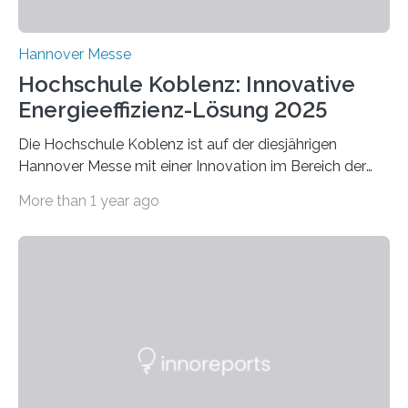
Hannover Messe
Hochschule Koblenz: Innovative
Energieeffizienz-Lösung 2025
Die Hochschule Koblenz ist auf der diesjährigen
Hannover Messe mit einer Innovation im Bereich der
Energieeffizienz vertreten. Vom 31. März bis 4. April
More than 1 year ago
2025 stellt das Forschungsteam um Prof. Dr. Marc
Nadler am Forschungs- und Innovationsstand
Rheinland-Pfalz (Halle 2, Stand C33) eine neuartige
Methode zur isothermen Verdichtung und Expansion
von Gasen vor, die das Potenzial hat, den industriellen
Stromverbrauch erheblich zu reduzieren. Rund 7 % des
industriellen Stromverbrauchs in Deutschland entfallen
auf die Erzeugung von Druckluft. Die Forschenden des
Fachbereichs…