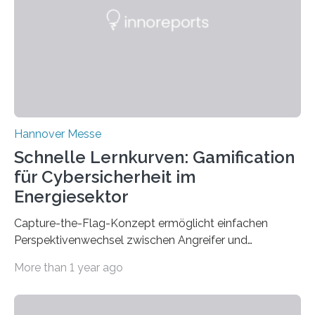
enterprises (SME) in Rhineland-Palatinate. Together,
they will present their project and participation
opportunities from March 31 to…
Hannover Messe
Schnelle Lernkurven: Gamification
für Cybersicherheit im
Energiesektor
Capture-the-Flag-Konzept ermöglicht einfachen
Perspektivenwechsel zwischen Angreifer und
Verteidigerrolle. Erfolgreiche Pilotschulung auf
More than 1 year ago
praxisnaher Hardware mit integrierten IT/OT-Systemen
für einen großen Energieversorger. Ilmenau/Hannover,
26. März 2025: Das Lernlabor Cybersicherheit für die