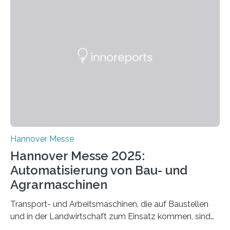
Energie- und Wasserversorgung am Fraunhofer IOSB-
AST ergänzt sein Schulungsportfolio um das neue
Angebot „Hack the Grid: Mission OT-Sicherheit für
Energie- und Wasserversorgung“.
Schulungsteilnehmende können abwechselnd in die
Rolle der Angreifenden (RED-Team) als auch der
Verteidigenden (BLUE-Team) schlüpfen. Ziel ist es,
Schwachstellen zu identifizieren, Angriffsstrategien zu
entwickeln und Unternehmen proaktiv vor
Bedrohungen…
Hannover Messe
Hannover Messe 2025:
Automatisierung von Bau- und
Agrarmaschinen
Transport- und Arbeitsmaschinen, die auf Baustellen
und in der Landwirtschaft zum Einsatz kommen, sind
oft hoch spezialisiert und komplex in der Handhabung.