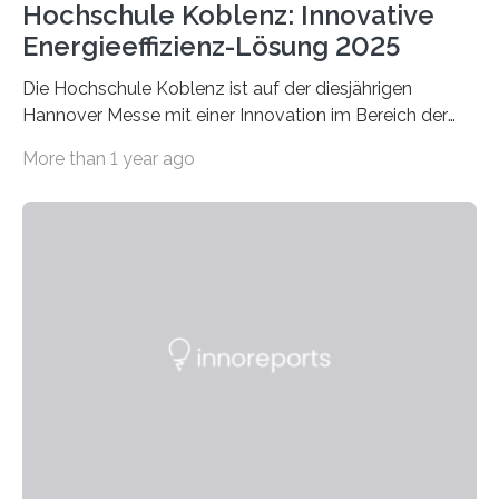
Hochschule Koblenz: Innovative
Energieeffizienz-Lösung 2025
Die Hochschule Koblenz ist auf der diesjährigen
Hannover Messe mit einer Innovation im Bereich der
Energieeffizienz vertreten. Vom 31. März bis 4. April
More than 1 year ago
2025 stellt das Forschungsteam um Prof. Dr. Marc
Nadler am Forschungs- und Innovationsstand
Rheinland-Pfalz (Halle 2, Stand C33) eine neuartige
Methode zur isothermen Verdichtung und Expansion
von Gasen vor, die das Potenzial hat, den industriellen
Stromverbrauch erheblich zu reduzieren. Rund 7 % des
industriellen Stromverbrauchs in Deutschland entfallen
auf die Erzeugung von Druckluft. Die Forschenden des
Fachbereichs…