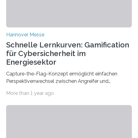
Hannover Messe
Schnelle Lernkurven: Gamification
für Cybersicherheit im
Energiesektor
Capture-the-Flag-Konzept ermöglicht einfachen
Perspektivenwechsel zwischen Angreifer und
Verteidigerrolle. Erfolgreiche Pilotschulung auf
More than 1 year ago
praxisnaher Hardware mit integrierten IT/OT-Systemen
für einen großen Energieversorger. Ilmenau/Hannover,
26. März 2025: Das Lernlabor Cybersicherheit für die
Energie- und Wasserversorgung am Fraunhofer IOSB-
AST ergänzt sein Schulungsportfolio um das neue
Angebot „Hack the Grid: Mission OT-Sicherheit für