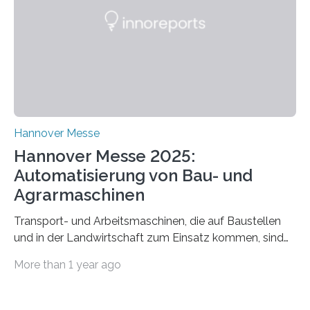
Energie- und Wasserversorgung“.
Schulungsteilnehmende können abwechselnd in die
Rolle der Angreifenden (RED-Team) als auch der
Verteidigenden (BLUE-Team) schlüpfen. Ziel ist es,
Schwachstellen zu identifizieren, Angriffsstrategien zu
entwickeln und Unternehmen proaktiv vor
Bedrohungen…
Hannover Messe
Hannover Messe 2025:
Automatisierung von Bau- und
Agrarmaschinen
Transport- und Arbeitsmaschinen, die auf Baustellen
und in der Landwirtschaft zum Einsatz kommen, sind
oft hoch spezialisiert und komplex in der Handhabung.
More than 1 year ago
Unterstützung und Entlastung können Systeme bieten,
die einzelne Abläufe oder die komplette Maschine
automatisieren. Der Lehrstuhl Robotersysteme an der