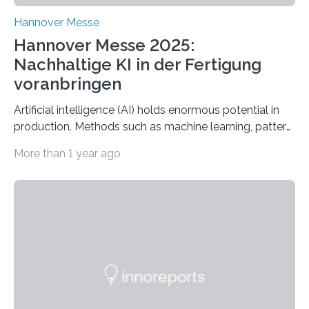
Hannover Messe
Hannover Messe 2025:
Nachhaltige KI in der Fertigung
voranbringen
Artificial intelligence (AI) holds enormous potential in
production. Methods such as machine learning, pattern
recognition, and generative systems can derive new
More than 1 year ago
insights from production data and measurements,
identify outliers and optimization opportunities, and
present complex relationships at a glance. A research
team from Kaiserslautern, which combines the AI
expertise of four research institutions, now aims to
bring this know-how to small and medium-sized
enterprises (SME) in Rhineland-Palatinate. Together,
they will present their project and participation
opportunities from March 31 to…