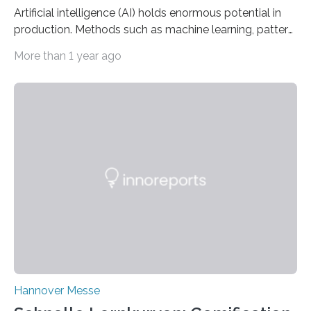
Artificial intelligence (AI) holds enormous potential in
production. Methods such as machine learning, pattern
recognition, and generative systems can derive new
More than 1 year ago
insights from production data and measurements,
identify outliers and optimization opportunities, and
present complex relationships at a glance. A research
team from Kaiserslautern, which combines the AI
expertise of four research institutions, now aims to
bring this know-how to small and medium-sized
enterprises (SME) in Rhineland-Palatinate. Together,
they will present their project and participation
opportunities from March 31 to…
Hannover Messe