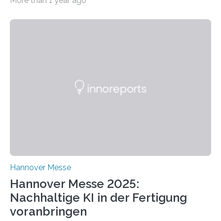
More than 1 year ago
2025 stellt das Forschungsteam um Prof. Dr. Marc
Nadler am Forschungs- und Innovationsstand
Rheinland-Pfalz (Halle 2, Stand C33) eine neuartige
Methode zur isothermen Verdichtung und Expansion
von Gasen vor, die das Potenzial hat, den industriellen
Stromverbrauch erheblich zu reduzieren. Rund 7 % des
industriellen Stromverbrauchs in Deutschland entfallen
auf die Erzeugung von Druckluft. Die Forschenden des
Fachbereichs…
Hannover Messe
Hannover Messe 2025:
Nachhaltige KI in der Fertigung
voranbringen