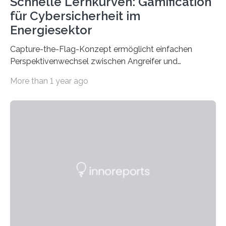
Schnelle Lernkurven: Gamification
für Cybersicherheit im
Energiesektor
Capture-the-Flag-Konzept ermöglicht einfachen
Perspektivenwechsel zwischen Angreifer und
Verteidigerrolle. Erfolgreiche Pilotschulung auf
More than 1 year ago
praxisnaher Hardware mit integrierten IT/OT-Systemen
für einen großen Energieversorger. Ilmenau/Hannover,
26. März 2025: Das Lernlabor Cybersicherheit für die
Energie- und Wasserversorgung am Fraunhofer IOSB-
AST ergänzt sein Schulungsportfolio um das neue
Angebot „Hack the Grid: Mission OT-Sicherheit für
Energie- und Wasserversorgung“.
Schulungsteilnehmende können abwechselnd in die
Rolle der Angreifenden (RED-Team) als auch der
Verteidigenden (BLUE-Team) schlüpfen. Ziel ist es,
Schwachstellen zu identifizieren, Angriffsstrategien zu
entwickeln und Unternehmen proaktiv vor