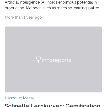
Artificial intelligence (AI) holds enormous potential in
production. Methods such as machine learning, pattern
recognition, and generative systems can derive new
More than 1 year ago
insights from production data and measurements,
identify outliers and optimization opportunities, and
present complex relationships at a glance. A research
team from Kaiserslautern, which combines the AI
expertise of four research institutions, now aims to
bring this know-how to small and medium-sized
enterprises (SME) in Rhineland-Palatinate. Together,
they will present their project and participation
opportunities from March 31 to…
Hannover Messe
Schnelle Lernkurven: Gamification