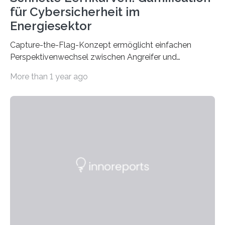
für Cybersicherheit im
Energiesektor
Capture-the-Flag-Konzept ermöglicht einfachen
Perspektivenwechsel zwischen Angreifer und
Verteidigerrolle. Erfolgreiche Pilotschulung auf
More than 1 year ago
praxisnaher Hardware mit integrierten IT/OT-Systemen
für einen großen Energieversorger. Ilmenau/Hannover,
26. März 2025: Das Lernlabor Cybersicherheit für die
Energie- und Wasserversorgung am Fraunhofer IOSB-
AST ergänzt sein Schulungsportfolio um das neue
Angebot „Hack the Grid: Mission OT-Sicherheit für
Energie- und Wasserversorgung“.
Schulungsteilnehmende können abwechselnd in die
Rolle der Angreifenden (RED-Team) als auch der
Verteidigenden (BLUE-Team) schlüpfen. Ziel ist es,
Schwachstellen zu identifizieren, Angriffsstrategien zu
entwickeln und Unternehmen proaktiv vor