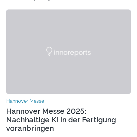
2025 stellt das Forschungsteam um Prof. Dr. Marc
Nadler am Forschungs- und Innovationsstand
Rheinland-Pfalz (Halle 2, Stand C33) eine neuartige
Methode zur isothermen Verdichtung und Expansion
von Gasen vor, die das Potenzial hat, den industriellen
Stromverbrauch erheblich zu reduzieren. Rund 7 % des
industriellen Stromverbrauchs in Deutschland entfallen
auf die Erzeugung von Druckluft. Die Forschenden des
Fachbereichs…
Hannover Messe
Hannover Messe 2025:
Nachhaltige KI in der Fertigung
voranbringen