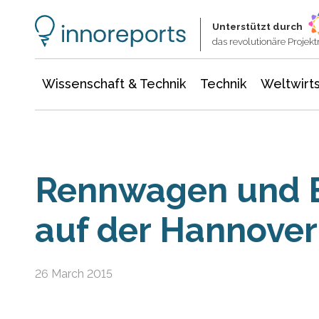
Wissenschaft & Technik
Informationstechnologie
Energie & Elektrotechnik
Unterstützt durch
das revolutionäre Proje
Wissenschaft & Technik
Technik
Weltwirts
Rennwagen und B
auf der Hannove
26 March 2015