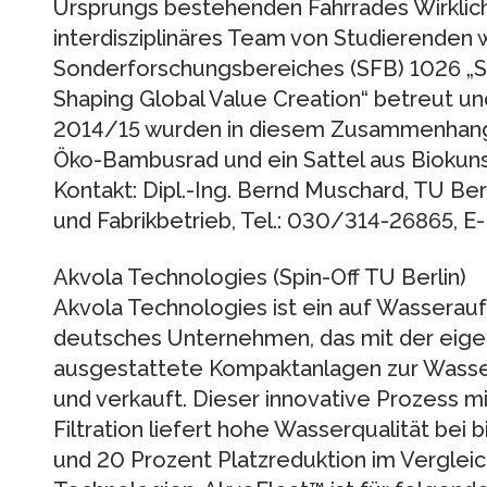
Ursprungs bestehenden Fahrrades Wirklichk
interdisziplinäres Team von Studierenden w
Sonderforschungsbereiches (SFB) 1026 „S
Shaping Global Value Creation“ betreut u
2014/15 wurden in diesem Zusammenhang 
Öko-Bambusrad und ein Sattel aus Biokunst
Kontakt: Dipl.-Ing. Bernd Muschard, TU Be
und Fabrikbetrieb, Tel.: 030/314-26865, E
Akvola Technologies (Spin-Off TU Berlin)
Akvola Technologies ist ein auf Wasserauf
deutsches Unternehmen, das mit der eig
ausgestattete Kompaktanlagen zur Wassera
und verkauft. Dieser innovative Prozess m
Filtration liefert hohe Wasserqualität bei 
und 20 Prozent Platzreduktion im Vergleic