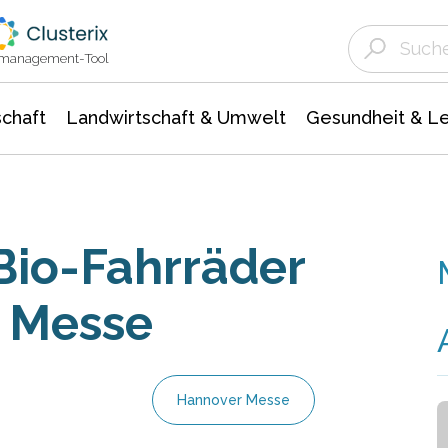
Landwirtschaft & Umwelt
Gesundheit &
Agrar- Forstwissenschaften
Unternehmensmeldungen
Biowissenschafte
Ökologie Umwelt- Naturschutz
ktmanagement-Tool
chaft
Landwirtschaft & Umwelt
Gesundheit & L
io-Fahrräder
r Messe
Hannover Messe