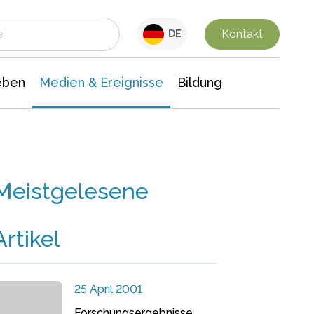
 Leben
Medien & Ereignisse
Interdisziplinäre Forschung
Veranstaltungsnachrichten
n Chemie
Gesellschaftswissenschaften
Kontakt
DE
eben
Medien & Ereignisse
Bildung
Meistgelesene
Artikel
25 April 2001
Forschungsergebnisse