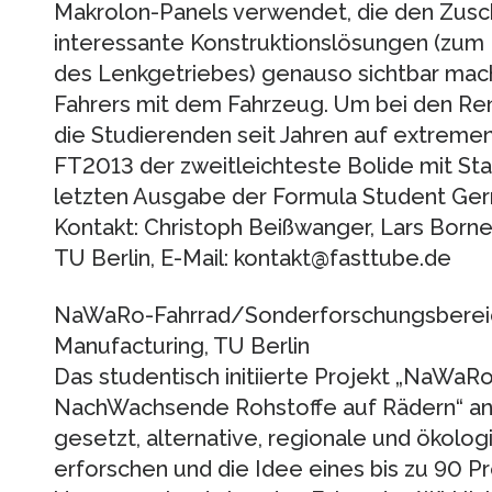
Makrolon-Panels verwendet, die den Zus
interessante Konstruktionslösungen (zum
des Lenkgetriebes) genauso sichtbar mach
Fahrers mit dem Fahrzeug. Um bei den Ren
die Studierenden seit Jahren auf extremen
FT2013 der zweitleichteste Bolide mit Sta
letzten Ausgabe der Formula Student Ge
Kontakt: Christoph Beißwanger, Lars Born
TU Berlin, E-Mail: kontakt@fasttube.de
NaWaRo-Fahrrad/Sonderforschungsbereic
Manufacturing, TU Berlin
Das studentisch initiierte Projekt „NaWaR
NachWachsende Rohstoffe auf Rädern“ an d
gesetzt, alternative, regionale und ökolo
erforschen und die Idee eines bis zu 90 P