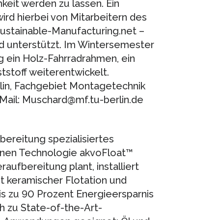
eit werden zu lassen. Ein
ird hierbei von Mitarbeitern des
ustainable-Manufacturing.net –
nd unterstützt. Im Wintersemester
ein Holz-Fahrradrahmen, ein
stoff weiterentwickelt.
rlin, Fachgebiet Montagetechnik
-Mail: Muschard@mf.tu-berlin.de
bereitung spezialisiertes
enen Technologie akvoFloat™
ufbereitung plant, installiert
it keramischer Flotation und
bis zu 90 Prozent Energieersparnis
h zu State-of-the-Art-