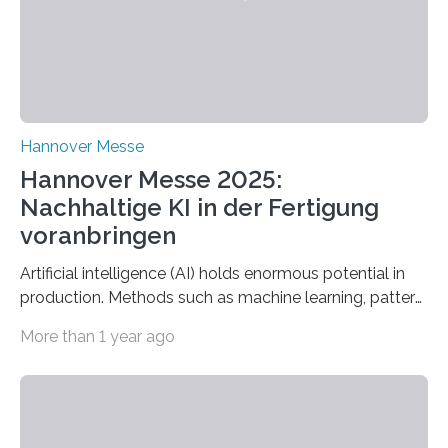
Fachbereichs…
Hannover Messe
Hannover Messe 2025:
Nachhaltige KI in der Fertigung
voranbringen
Artificial intelligence (AI) holds enormous potential in
production. Methods such as machine learning, pattern
recognition, and generative systems can derive new
More than 1 year ago
insights from production data and measurements,
identify outliers and optimization opportunities, and
present complex relationships at a glance. A research
team from Kaiserslautern, which combines the AI
expertise of four research institutions, now aims to