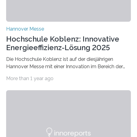
Hannover Messe
Hochschule Koblenz: Innovative
Energieeffizienz-Lösung 2025
Die Hochschule Koblenz ist auf der diesjährigen
Hannover Messe mit einer Innovation im Bereich der
Energieeffizienz vertreten. Vom 31. März bis 4. April
More than 1 year ago
2025 stellt das Forschungsteam um Prof. Dr. Marc
Nadler am Forschungs- und Innovationsstand
Rheinland-Pfalz (Halle 2, Stand C33) eine neuartige
Methode zur isothermen Verdichtung und Expansion
von Gasen vor, die das Potenzial hat, den industriellen
Stromverbrauch erheblich zu reduzieren. Rund 7 % des
industriellen Stromverbrauchs in Deutschland entfallen
auf die Erzeugung von Druckluft. Die Forschenden des