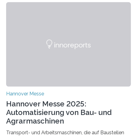
für einen großen Energieversorger. Ilmenau/Hannover,
26. März 2025: Das Lernlabor Cybersicherheit für die
Energie- und Wasserversorgung am Fraunhofer IOSB-
AST ergänzt sein Schulungsportfolio um das neue
Angebot „Hack the Grid: Mission OT-Sicherheit für
Energie- und Wasserversorgung“.
Schulungsteilnehmende können abwechselnd in die
Rolle der Angreifenden (RED-Team) als auch der
Verteidigenden (BLUE-Team) schlüpfen. Ziel ist es,
Schwachstellen zu identifizieren, Angriffsstrategien zu
entwickeln und Unternehmen proaktiv vor
Bedrohungen…
Hannover Messe
Hannover Messe 2025:
Automatisierung von Bau- und
Agrarmaschinen
Transport- und Arbeitsmaschinen, die auf Baustellen