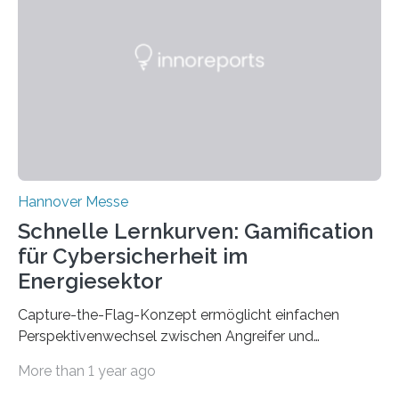
bring this know-how to small and medium-sized
enterprises (SME) in Rhineland-Palatinate. Together,
they will present their project and participation
opportunities from March 31 to…
Hannover Messe
Schnelle Lernkurven: Gamification
für Cybersicherheit im
Energiesektor
Capture-the-Flag-Konzept ermöglicht einfachen
Perspektivenwechsel zwischen Angreifer und
Verteidigerrolle. Erfolgreiche Pilotschulung auf
More than 1 year ago
praxisnaher Hardware mit integrierten IT/OT-Systemen