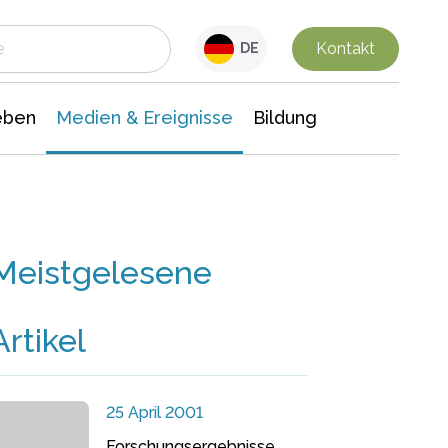
 Leben
Medien & Ereignisse
Interdisziplinäre Forschung
Veranstaltungsnachrichten
n Chemie
Gesellschaftswissenschaften
Kontakt
DE
eben
Medien & Ereignisse
Bildung
Meistgelesene
Artikel
25 April 2001
Forschungsergebnisse