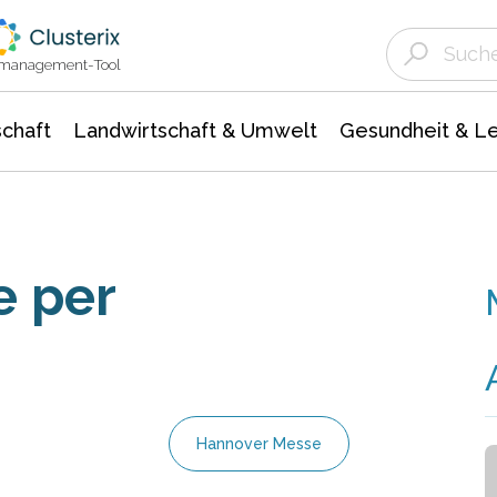
Landwirtschaft & Umwelt
Gesundheit &
Agrar- Forstwissenschaften
Unternehmensmeldungen
Biowissenschafte
Ökologie Umwelt- Naturschutz
ktmanagement-Tool
chaft
Landwirtschaft & Umwelt
Gesundheit & L
e per
Hannover Messe