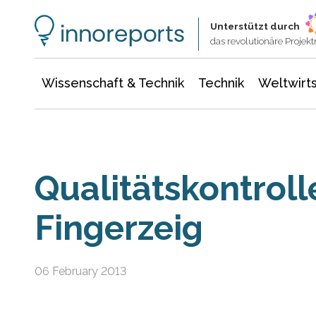
Wissenschaft & Technik
Informationstechnologie
Energie & Elektrotechnik
Unterstützt durch
das revolutionäre Proje
Wissenschaft & Technik
Technik
Weltwirts
Qualitätskontroll
Fingerzeig
06 February 2013