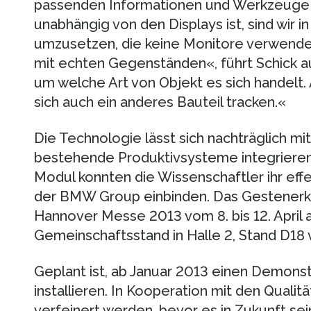
passenden Informationen und Werkzeuge 
unabhängig von den Displays ist, sind wir
umzusetzen, die keine Monitore verwenden
mit echten Gegenständen«, führt Schick aus
um welche Art von Objekt es sich handelt.
sich auch ein anderes Bauteil tracken.«
Die Technologie lässt sich nachträglich m
bestehende Produktivsysteme integrieren.
Modul konnten die Wissenschaftler ihr eff
der BMW Group einbinden. Das Gestenerk
Hannover Messe 2013 vom 8. bis 12. April
Gemeinschaftsstand in Halle 2, Stand D18 v
Geplant ist, ab Januar 2013 einen Demon
installieren. In Kooperation mit den Qualit
verfeinert werden, bevor es in Zukunft sei