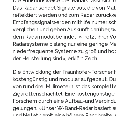
Die Funktionsweise des Radars lässt sich m
Das Radar sendet Signale aus, die von Ma
reflektiert werden und zum Radar zurückk
Empfangssignal werden mithilfe numerisc
verglichen und geben Auskunft darüber, w
dem Radarmodul befindet. »Trotzt ihrer Vo
Radarsysteme bislang nur eine geringe Ma
niederfrequente Systeme zu groß und ho
der Herstellung sind«, erklärt Zech.
Die Entwicklung der Fraunhofer-Forscher 
kostengünstig und modular aufgebaut. Du
von rund drei Millimetern ist das komplett
Zigarettenschachtel. Eine kostengünstige
Forschern durch eine Aufbau-und Verbindu
gelungen. »Unser W-Band-Radar basiert au
und bietet damit eine höhere Bandbreite, 