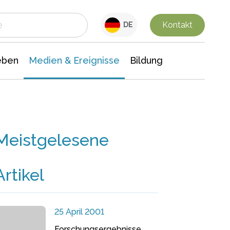
 Leben
Medien & Ereignisse
Interdisziplinäre Forschung
Veranstaltungsnachrichten
n Chemie
Gesellschaftswissenschaften
Kontakt
DE
eben
Medien & Ereignisse
Bildung
Meistgelesene
Artikel
25 April 2001
Forschungsergebnisse