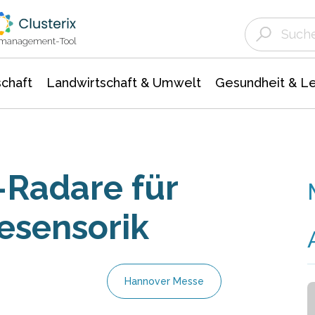
Landwirtschaft & Umwelt
Gesundheit &
Agrar- Forstwissenschaften
Unternehmensmeldungen
Biowissenschafte
Ökologie Umwelt- Naturschutz
ktmanagement-Tool
chaft
Landwirtschaft & Umwelt
Gesundheit & L
-Radare für
iesensorik
Hannover Messe