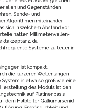
it der eines Echos vergleichen.
terialien und Gegenständen
ehren. Sende- und
her Algorithmen miteinander
as sich in welchem Abstand vor
rteile hatten Millimeterwellen-
rktakzeptanz, da
chfrequente Systeme zu teuer in
hingegen ist kompakt,
rch die kürzeren Wellenlängen
e System in etwa so groß wie eine
 Herstellung des Moduls ist den
ngstechnik auf Platinenbasis
f dem Halbleiter Galliumarsenid
Auflösung, Empfindlichkeit und