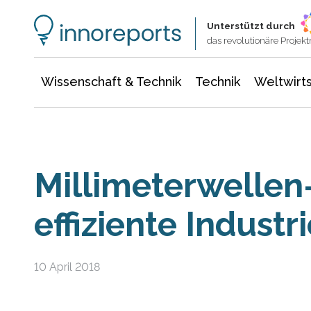
Wissenschaft & Technik
Informationstechnologie
Energie & Elektrotechnik
Unterstützt durch
das revolutionäre Proje
Wissenschaft & Technik
Technik
Weltwirts
Millimeterwellen
effiziente Industr
10 April 2018