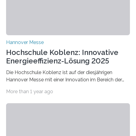
Hannover Messe
Hochschule Koblenz: Innovative
Energieeffizienz-Lösung 2025
Die Hochschule Koblenz ist auf der diesjährigen
Hannover Messe mit einer Innovation im Bereich der
Energieeffizienz vertreten. Vom 31. März bis 4. April
More than 1 year ago
2025 stellt das Forschungsteam um Prof. Dr. Marc
Nadler am Forschungs- und Innovationsstand
Rheinland-Pfalz (Halle 2, Stand C33) eine neuartige
Methode zur isothermen Verdichtung und Expansion
von Gasen vor, die das Potenzial hat, den industriellen
Stromverbrauch erheblich zu reduzieren. Rund 7 % des