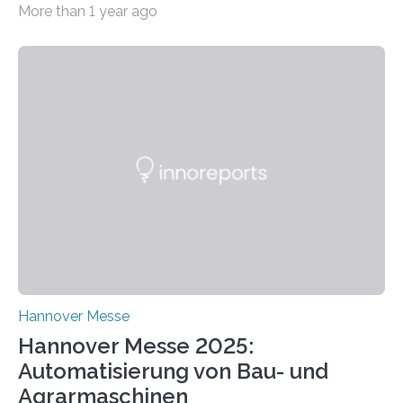
More than 1 year ago
praxisnaher Hardware mit integrierten IT/OT-Systemen
für einen großen Energieversorger. Ilmenau/Hannover,
26. März 2025: Das Lernlabor Cybersicherheit für die
Energie- und Wasserversorgung am Fraunhofer IOSB-
AST ergänzt sein Schulungsportfolio um das neue
Angebot „Hack the Grid: Mission OT-Sicherheit für
Energie- und Wasserversorgung“.
Schulungsteilnehmende können abwechselnd in die
Rolle der Angreifenden (RED-Team) als auch der
Verteidigenden (BLUE-Team) schlüpfen. Ziel ist es,
Schwachstellen zu identifizieren, Angriffsstrategien zu
entwickeln und Unternehmen proaktiv vor
Bedrohungen…
Hannover Messe
Hannover Messe 2025:
Automatisierung von Bau- und
Agrarmaschinen