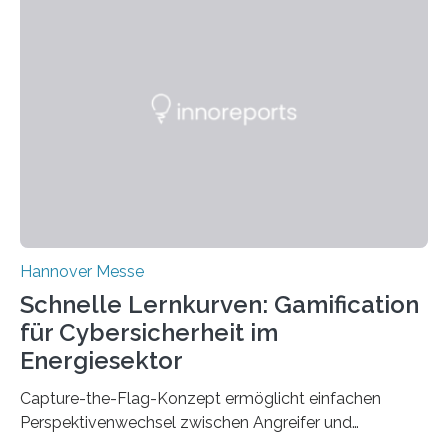
team from Kaiserslautern, which combines the AI
expertise of four research institutions, now aims to
bring this know-how to small and medium-sized
enterprises (SME) in Rhineland-Palatinate. Together,
they will present their project and participation
opportunities from March 31 to…
Hannover Messe
Schnelle Lernkurven: Gamification
für Cybersicherheit im
Energiesektor
Capture-the-Flag-Konzept ermöglicht einfachen
Perspektivenwechsel zwischen Angreifer und
Verteidigerrolle. Erfolgreiche Pilotschulung auf