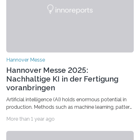
industriellen Stromverbrauchs in Deutschland entfallen
auf die Erzeugung von Druckluft. Die Forschenden des
Fachbereichs…
Hannover Messe
Hannover Messe 2025:
Nachhaltige KI in der Fertigung
voranbringen
Artificial intelligence (AI) holds enormous potential in
production. Methods such as machine learning, pattern
recognition, and generative systems can derive new
More than 1 year ago
insights from production data and measurements,
identify outliers and optimization opportunities, and
present complex relationships at a glance. A research