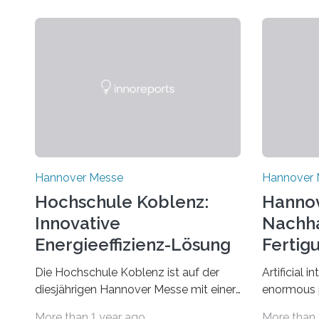
Hannover Messe
Hannover 
Hochschule Koblenz:
Hannov
Innovative
Nachha
Energieeffizienz-Lösung
Fertig
2025
Die Hochschule Koblenz ist auf der
Artificial i
diesjährigen Hannover Messe mit einer
enormous p
Innovation im Bereich der
Methods su
More than 1 year ago
More than 