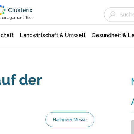
Landwirtschaft & Umwelt
Gesundheit &
Agrar- Forstwissenschaften
Unternehmensmeldungen
Biowissenschafte
Ökologie Umwelt- Naturschutz
ktmanagement-Tool
chaft
Landwirtschaft & Umwelt
Gesundheit & L
uf der
Hannover Messe