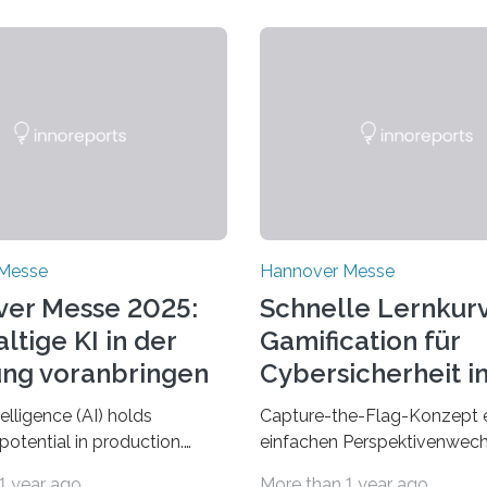
Messe
Hannover Messe
er Messe 2025:
Schnelle Lernkur
ltige KI in der
Gamification für
ung voranbringen
Cybersicherheit i
Energiesektor
ntelligence (AI) holds
Capture-the-Flag-Konzept 
otential in production.
einfachen Perspektivenwech
ch as machine learning,
zwischen Angreifer und
1 year ago
More than 1 year ago