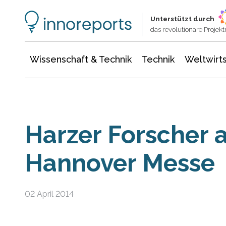
Wissenschaft & Technik
Informationstechnologie
Energie & Elektrotechnik
Unterstützt durch
das revolutionäre Proje
Wissenschaft & Technik
Technik
Weltwirts
Harzer Forscher a
Hannover Messe
02 April 2014