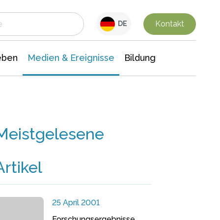
 Leben
Medien & Ereignisse
Interdisziplinäre Forschung
Veranstaltungsnachrichten
n Chemie
Gesellschaftswissenschaften
Kontakt
DE
eben
Medien & Ereignisse
Bildung
Meistgelesene
Artikel
25 April 2001
Forschungsergebnisse