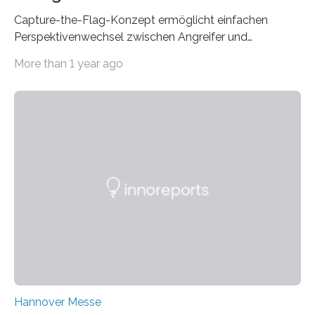
Capture-the-Flag-Konzept ermöglicht einfachen
Perspektivenwechsel zwischen Angreifer und
Verteidigerrolle. Erfolgreiche Pilotschulung auf
More than 1 year ago
praxisnaher Hardware mit integrierten IT/OT-Systemen
für einen großen Energieversorger. Ilmenau/Hannover,
26. März 2025: Das Lernlabor Cybersicherheit für die
Energie- und Wasserversorgung am Fraunhofer IOSB-
AST ergänzt sein Schulungsportfolio um das neue
Angebot „Hack the Grid: Mission OT-Sicherheit für
Energie- und Wasserversorgung“.
Schulungsteilnehmende können abwechselnd in die
Rolle der Angreifenden (RED-Team) als auch der
Verteidigenden (BLUE-Team) schlüpfen. Ziel ist es,
Schwachstellen zu identifizieren, Angriffsstrategien zu
entwickeln und Unternehmen proaktiv vor
Bedrohungen…
Hannover Messe