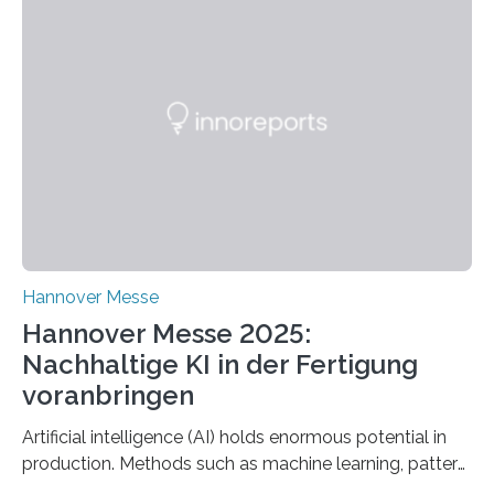
Methode zur isothermen Verdichtung und Expansion
von Gasen vor, die das Potenzial hat, den industriellen
Stromverbrauch erheblich zu reduzieren. Rund 7 % des
industriellen Stromverbrauchs in Deutschland entfallen
auf die Erzeugung von Druckluft. Die Forschenden des
Fachbereichs…
Hannover Messe
Hannover Messe 2025:
Nachhaltige KI in der Fertigung
voranbringen
Artificial intelligence (AI) holds enormous potential in
production. Methods such as machine learning, pattern
recognition, and generative systems can derive new