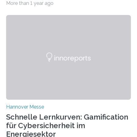
More than 1 year ago
insights from production data and measurements,
identify outliers and optimization opportunities, and
present complex relationships at a glance. A research
team from Kaiserslautern, which combines the AI
expertise of four research institutions, now aims to
bring this know-how to small and medium-sized
enterprises (SME) in Rhineland-Palatinate. Together,
they will present their project and participation
opportunities from March 31 to…
Hannover Messe
Schnelle Lernkurven: Gamification
für Cybersicherheit im
Energiesektor