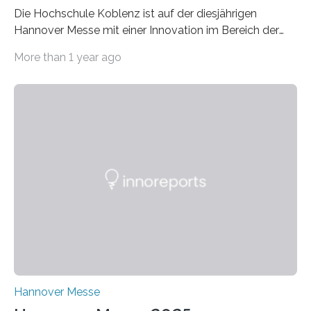
Die Hochschule Koblenz ist auf der diesjährigen
Hannover Messe mit einer Innovation im Bereich der
Energieeffizienz vertreten. Vom 31. März bis 4. April
More than 1 year ago
2025 stellt das Forschungsteam um Prof. Dr. Marc
Nadler am Forschungs- und Innovationsstand
Rheinland-Pfalz (Halle 2, Stand C33) eine neuartige
Methode zur isothermen Verdichtung und Expansion
von Gasen vor, die das Potenzial hat, den industriellen
Stromverbrauch erheblich zu reduzieren. Rund 7 % des
industriellen Stromverbrauchs in Deutschland entfallen
auf die Erzeugung von Druckluft. Die Forschenden des
Fachbereichs…
Hannover Messe