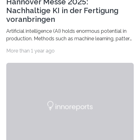
Hannover Messe 2025:
Nachhaltige KI in der Fertigung
voranbringen
Artificial intelligence (AI) holds enormous potential in
production. Methods such as machine learning, pattern
recognition, and generative systems can derive new
More than 1 year ago
insights from production data and measurements,
identify outliers and optimization opportunities, and
present complex relationships at a glance. A research
team from Kaiserslautern, which combines the AI
expertise of four research institutions, now aims to
bring this know-how to small and medium-sized
enterprises (SME) in Rhineland-Palatinate. Together,
they will present their project and participation
opportunities from March 31 to…