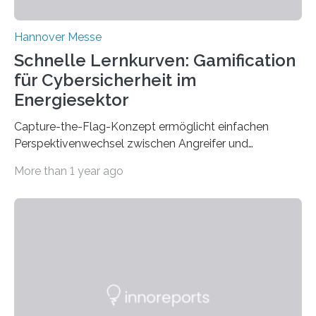
Hannover Messe
Schnelle Lernkurven: Gamification
für Cybersicherheit im
Energiesektor
Capture-the-Flag-Konzept ermöglicht einfachen
Perspektivenwechsel zwischen Angreifer und
Verteidigerrolle. Erfolgreiche Pilotschulung auf
More than 1 year ago
praxisnaher Hardware mit integrierten IT/OT-Systemen
für einen großen Energieversorger. Ilmenau/Hannover,
26. März 2025: Das Lernlabor Cybersicherheit für die
Energie- und Wasserversorgung am Fraunhofer IOSB-
AST ergänzt sein Schulungsportfolio um das neue
Angebot „Hack the Grid: Mission OT-Sicherheit für
Energie- und Wasserversorgung“.
Schulungsteilnehmende können abwechselnd in die
Rolle der Angreifenden (RED-Team) als auch der