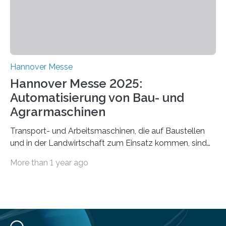
Verteidigenden (BLUE-Team) schlüpfen. Ziel ist es,
Schwachstellen zu identifizieren, Angriffsstrategien zu
entwickeln und Unternehmen proaktiv vor
Bedrohungen…
Hannover Messe
Hannover Messe 2025:
Automatisierung von Bau- und
Agrarmaschinen
Transport- und Arbeitsmaschinen, die auf Baustellen
und in der Landwirtschaft zum Einsatz kommen, sind
oft hoch spezialisiert und komplex in der Handhabung.
More than 1 year ago
Unterstützung und Entlastung können Systeme bieten,
die einzelne Abläufe oder die komplette Maschine
automatisieren. Der Lehrstuhl Robotersysteme an der
RPTU forscht auf diesem Gebiet und versetzt
verschiedene Typen von Nutzfahrzeugen mittels