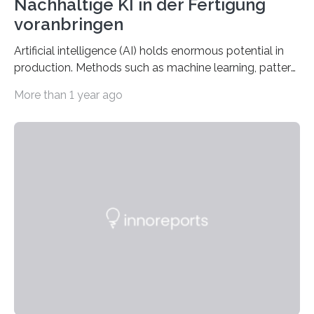
Nachhaltige KI in der Fertigung
voranbringen
Artificial intelligence (AI) holds enormous potential in
production. Methods such as machine learning, pattern
recognition, and generative systems can derive new
More than 1 year ago
insights from production data and measurements,
identify outliers and optimization opportunities, and
present complex relationships at a glance. A research
team from Kaiserslautern, which combines the AI
expertise of four research institutions, now aims to
bring this know-how to small and medium-sized
enterprises (SME) in Rhineland-Palatinate. Together,
they will present their project and participation
opportunities from March 31 to…