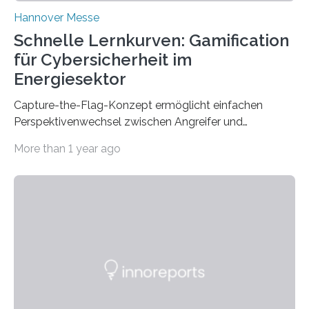
Hannover Messe
Schnelle Lernkurven: Gamification
für Cybersicherheit im
Energiesektor
Capture-the-Flag-Konzept ermöglicht einfachen
Perspektivenwechsel zwischen Angreifer und
Verteidigerrolle. Erfolgreiche Pilotschulung auf
More than 1 year ago
praxisnaher Hardware mit integrierten IT/OT-Systemen
für einen großen Energieversorger. Ilmenau/Hannover,
26. März 2025: Das Lernlabor Cybersicherheit für die
Energie- und Wasserversorgung am Fraunhofer IOSB-
AST ergänzt sein Schulungsportfolio um das neue
Angebot „Hack the Grid: Mission OT-Sicherheit für
Energie- und Wasserversorgung“.
Schulungsteilnehmende können abwechselnd in die
Rolle der Angreifenden (RED-Team) als auch der
Verteidigenden (BLUE-Team) schlüpfen. Ziel ist es,