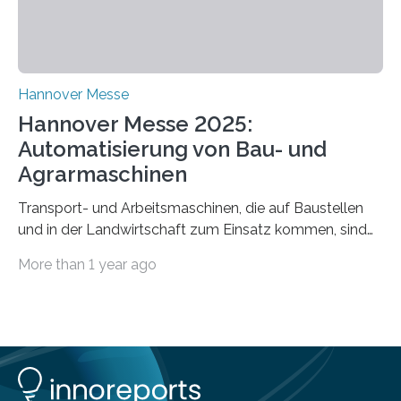
Schwachstellen zu identifizieren, Angriffsstrategien zu
entwickeln und Unternehmen proaktiv vor
Bedrohungen…
Hannover Messe
Hannover Messe 2025:
Automatisierung von Bau- und
Agrarmaschinen
Transport- und Arbeitsmaschinen, die auf Baustellen
und in der Landwirtschaft zum Einsatz kommen, sind
oft hoch spezialisiert und komplex in der Handhabung.
More than 1 year ago
Unterstützung und Entlastung können Systeme bieten,
die einzelne Abläufe oder die komplette Maschine
automatisieren. Der Lehrstuhl Robotersysteme an der
RPTU forscht auf diesem Gebiet und versetzt
verschiedene Typen von Nutzfahrzeugen mittels
Sensorik, Steuerungstechnik und Künstlicher Intelligenz