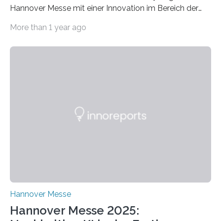
Hannover Messe mit einer Innovation im Bereich der
Energieeffizienz vertreten. Vom 31. März bis 4. April
More than 1 year ago
2025 stellt das Forschungsteam um Prof. Dr. Marc
Nadler am Forschungs- und Innovationsstand
Rheinland-Pfalz (Halle 2, Stand C33) eine neuartige
Methode zur isothermen Verdichtung und Expansion
von Gasen vor, die das Potenzial hat, den industriellen
Stromverbrauch erheblich zu reduzieren. Rund 7 % des
industriellen Stromverbrauchs in Deutschland entfallen
auf die Erzeugung von Druckluft. Die Forschenden des
Fachbereichs…
Hannover Messe
Hannover Messe 2025: