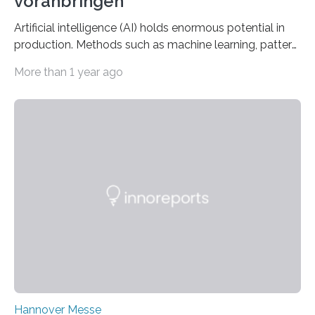
voranbringen
Artificial intelligence (AI) holds enormous potential in
production. Methods such as machine learning, pattern
recognition, and generative systems can derive new
More than 1 year ago
insights from production data and measurements,
identify outliers and optimization opportunities, and
present complex relationships at a glance. A research
team from Kaiserslautern, which combines the AI
expertise of four research institutions, now aims to
bring this know-how to small and medium-sized
enterprises (SME) in Rhineland-Palatinate. Together,
they will present their project and participation
opportunities from March 31 to…
Hannover Messe