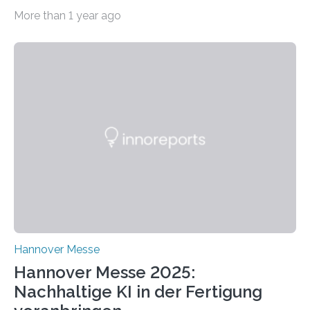
Energieeffizienz vertreten. Vom 31. März bis 4. April
More than 1 year ago
2025 stellt das Forschungsteam um Prof. Dr. Marc
Nadler am Forschungs- und Innovationsstand
Rheinland-Pfalz (Halle 2, Stand C33) eine neuartige
Methode zur isothermen Verdichtung und Expansion
von Gasen vor, die das Potenzial hat, den industriellen
Stromverbrauch erheblich zu reduzieren. Rund 7 % des
industriellen Stromverbrauchs in Deutschland entfallen
auf die Erzeugung von Druckluft. Die Forschenden des
Fachbereichs…
Hannover Messe
Hannover Messe 2025:
Nachhaltige KI in der Fertigung