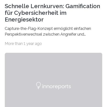
Schnelle Lernkurven: Gamification
für Cybersicherheit im
Energiesektor
Capture-the-Flag-Konzept ermöglicht einfachen
Perspektivenwechsel zwischen Angreifer und
Verteidigerrolle. Erfolgreiche Pilotschulung auf
More than 1 year ago
praxisnaher Hardware mit integrierten IT/OT-Systemen
für einen großen Energieversorger. Ilmenau/Hannover,
26. März 2025: Das Lernlabor Cybersicherheit für die
Energie- und Wasserversorgung am Fraunhofer IOSB-
AST ergänzt sein Schulungsportfolio um das neue
Angebot „Hack the Grid: Mission OT-Sicherheit für
Energie- und Wasserversorgung“.
Schulungsteilnehmende können abwechselnd in die
Rolle der Angreifenden (RED-Team) als auch der
Verteidigenden (BLUE-Team) schlüpfen. Ziel ist es,
Schwachstellen zu identifizieren, Angriffsstrategien zu