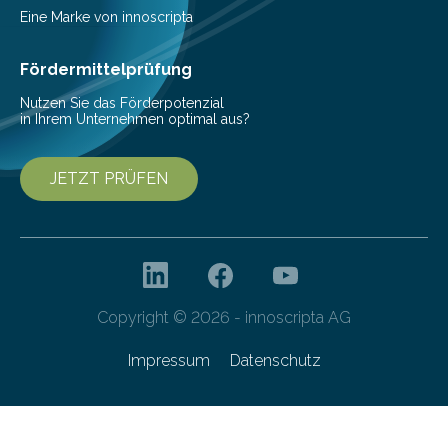
31. März bis 4. April am Forschungsstand Rheinland-
Eine Marke von innoscripta
Pfalz…
Fördermittelprüfung
Nutzen Sie das Förderpotenzial
in Ihrem Unternehmen optimal aus?
JETZT PRÜFEN
Copyright © 2026 - innoscripta AG
Impressum
Datenschutz