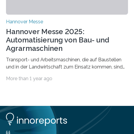
entwickeln und Unternehmen proaktiv vor
Bedrohungen…
Hannover Messe
Hannover Messe 2025:
Automatisierung von Bau- und
Agrarmaschinen
Transport- und Arbeitsmaschinen, die auf Baustellen
und in der Landwirtschaft zum Einsatz kommen, sind
oft hoch spezialisiert und komplex in der Handhabung.
More than 1 year ago
Unterstützung und Entlastung können Systeme bieten,
die einzelne Abläufe oder die komplette Maschine
automatisieren. Der Lehrstuhl Robotersysteme an der
RPTU forscht auf diesem Gebiet und versetzt
verschiedene Typen von Nutzfahrzeugen mittels
Sensorik, Steuerungstechnik und Künstlicher Intelligenz
in die Lage, Arbeitsschritte eigenständig auszuführen.
Bei der Hannover Messe können sich Interessierte vom