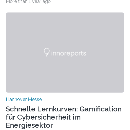
More than 1 year ago
insights from production data and measurements,
identify outliers and optimization opportunities, and
present complex relationships at a glance. A research
team from Kaiserslautern, which combines the AI
expertise of four research institutions, now aims to
bring this know-how to small and medium-sized
enterprises (SME) in Rhineland-Palatinate. Together,
they will present their project and participation
opportunities from March 31 to…
Hannover Messe
Schnelle Lernkurven: Gamification
für Cybersicherheit im
Energiesektor