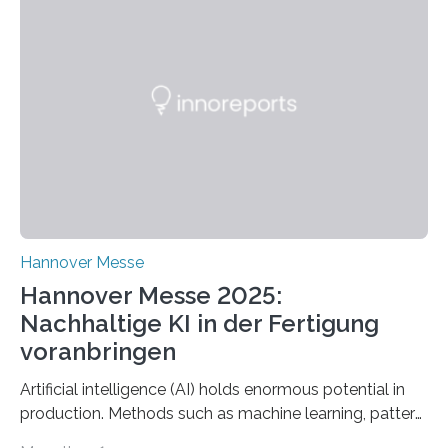
Methode zur isothermen Verdichtung und Expansion
von Gasen vor, die das Potenzial hat, den industriellen
Stromverbrauch erheblich zu reduzieren. Rund 7 % des
industriellen Stromverbrauchs in Deutschland entfallen
auf die Erzeugung von Druckluft. Die Forschenden des
Fachbereichs…
Hannover Messe
Hannover Messe 2025:
Nachhaltige KI in der Fertigung
voranbringen
Artificial intelligence (AI) holds enormous potential in
production. Methods such as machine learning, pattern
recognition, and generative systems can derive new