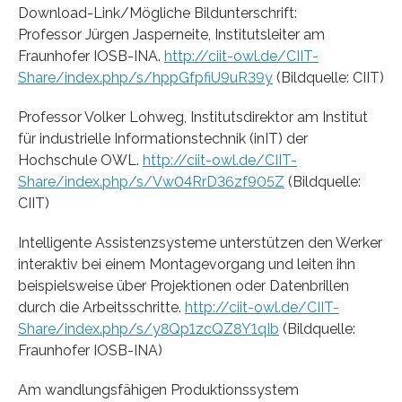
Download-Link/Mögliche Bildunterschrift:
Professor Jürgen Jasperneite, Institutsleiter am
Fraunhofer IOSB-INA.
http://ciit-owl.de/CIIT-
Share/index.php/s/hppGfpfiU9uR39y
(Bildquelle: CIIT)
Professor Volker Lohweg, Institutsdirektor am Institut
für industrielle Informationstechnik (inIT) der
Hochschule OWL.
http://ciit-owl.de/CIIT-
Share/index.php/s/Vw04RrD36zf905Z
(Bildquelle:
CIIT)
Intelligente Assistenzsysteme unterstützen den Werker
interaktiv bei einem Montagevorgang und leiten ihn
beispielsweise über Projektionen oder Datenbrillen
durch die Arbeitsschritte.
http://ciit-owl.de/CIIT-
Share/index.php/s/y8Qp1zcQZ8Y1qIb
(Bildquelle:
Fraunhofer IOSB-INA)
Am wandlungsfähigen Produktionssystem