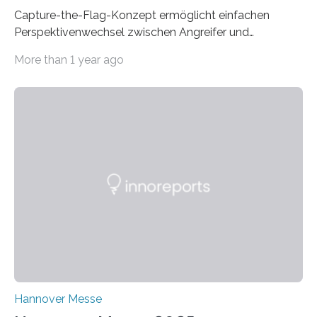
Capture-the-Flag-Konzept ermöglicht einfachen
Perspektivenwechsel zwischen Angreifer und
Verteidigerrolle. Erfolgreiche Pilotschulung auf
More than 1 year ago
praxisnaher Hardware mit integrierten IT/OT-Systemen
für einen großen Energieversorger. Ilmenau/Hannover,
26. März 2025: Das Lernlabor Cybersicherheit für die
Energie- und Wasserversorgung am Fraunhofer IOSB-
AST ergänzt sein Schulungsportfolio um das neue
Angebot „Hack the Grid: Mission OT-Sicherheit für
Energie- und Wasserversorgung“.
Schulungsteilnehmende können abwechselnd in die
Rolle der Angreifenden (RED-Team) als auch der
Verteidigenden (BLUE-Team) schlüpfen. Ziel ist es,
Schwachstellen zu identifizieren, Angriffsstrategien zu
entwickeln und Unternehmen proaktiv vor
Bedrohungen…
Hannover Messe