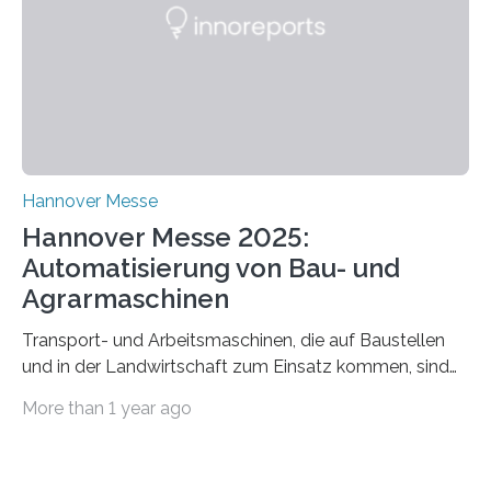
Schulungsteilnehmende können abwechselnd in die
Rolle der Angreifenden (RED-Team) als auch der
Verteidigenden (BLUE-Team) schlüpfen. Ziel ist es,
Schwachstellen zu identifizieren, Angriffsstrategien zu
entwickeln und Unternehmen proaktiv vor
Bedrohungen…
Hannover Messe
Hannover Messe 2025:
Automatisierung von Bau- und
Agrarmaschinen
Transport- und Arbeitsmaschinen, die auf Baustellen
und in der Landwirtschaft zum Einsatz kommen, sind
oft hoch spezialisiert und komplex in der Handhabung.
More than 1 year ago
Unterstützung und Entlastung können Systeme bieten,
die einzelne Abläufe oder die komplette Maschine
automatisieren. Der Lehrstuhl Robotersysteme an der