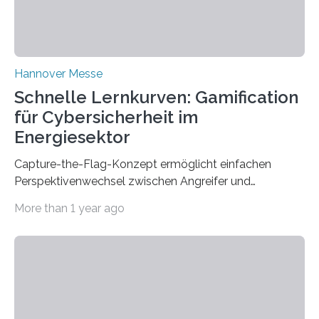
Hannover Messe
Schnelle Lernkurven: Gamification
für Cybersicherheit im
Energiesektor
Capture-the-Flag-Konzept ermöglicht einfachen
Perspektivenwechsel zwischen Angreifer und
Verteidigerrolle. Erfolgreiche Pilotschulung auf
More than 1 year ago
praxisnaher Hardware mit integrierten IT/OT-Systemen
für einen großen Energieversorger. Ilmenau/Hannover,
26. März 2025: Das Lernlabor Cybersicherheit für die
Energie- und Wasserversorgung am Fraunhofer IOSB-
AST ergänzt sein Schulungsportfolio um das neue
Angebot „Hack the Grid: Mission OT-Sicherheit für
Energie- und Wasserversorgung“.