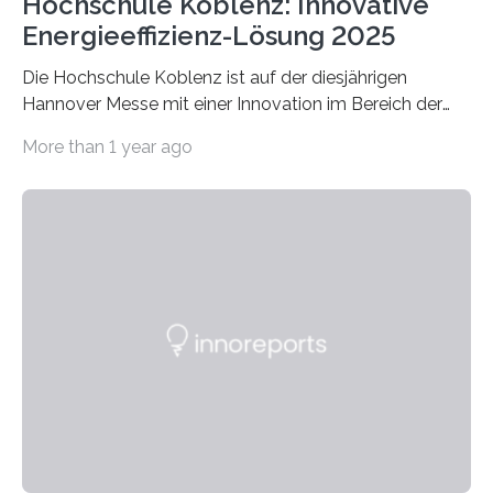
Hochschule Koblenz: Innovative
Energieeffizienz-Lösung 2025
Die Hochschule Koblenz ist auf der diesjährigen
Hannover Messe mit einer Innovation im Bereich der
Energieeffizienz vertreten. Vom 31. März bis 4. April
More than 1 year ago
2025 stellt das Forschungsteam um Prof. Dr. Marc
Nadler am Forschungs- und Innovationsstand
Rheinland-Pfalz (Halle 2, Stand C33) eine neuartige
Methode zur isothermen Verdichtung und Expansion
von Gasen vor, die das Potenzial hat, den industriellen
Stromverbrauch erheblich zu reduzieren. Rund 7 % des
industriellen Stromverbrauchs in Deutschland entfallen
auf die Erzeugung von Druckluft. Die Forschenden des
Fachbereichs…