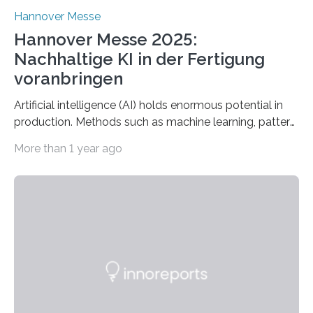
Hannover Messe
Hannover Messe 2025:
Nachhaltige KI in der Fertigung
voranbringen
Artificial intelligence (AI) holds enormous potential in
production. Methods such as machine learning, pattern
recognition, and generative systems can derive new
More than 1 year ago
insights from production data and measurements,
identify outliers and optimization opportunities, and
present complex relationships at a glance. A research
team from Kaiserslautern, which combines the AI
expertise of four research institutions, now aims to
bring this know-how to small and medium-sized
enterprises (SME) in Rhineland-Palatinate. Together,
they will present their project and participation
opportunities from March 31 to…