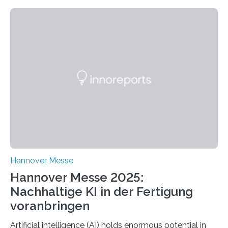
Nadler am Forschungs- und Innovationsstand
Rheinland-Pfalz (Halle 2, Stand C33) eine neuartige
Methode zur isothermen Verdichtung und Expansion
von Gasen vor, die das Potenzial hat, den industriellen
Stromverbrauch erheblich zu reduzieren. Rund 7 % des
industriellen Stromverbrauchs in Deutschland entfallen
auf die Erzeugung von Druckluft. Die Forschenden des
Fachbereichs…
Hannover Messe
Hannover Messe 2025:
Nachhaltige KI in der Fertigung
voranbringen
Artificial intelligence (AI) holds enormous potential in