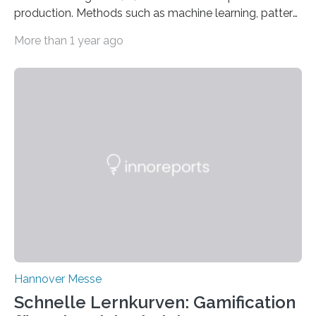
production. Methods such as machine learning, pattern
recognition, and generative systems can derive new
More than 1 year ago
insights from production data and measurements,
identify outliers and optimization opportunities, and
present complex relationships at a glance. A research
team from Kaiserslautern, which combines the AI
expertise of four research institutions, now aims to
bring this know-how to small and medium-sized
enterprises (SME) in Rhineland-Palatinate. Together,
they will present their project and participation
opportunities from March 31 to…
Hannover Messe
Schnelle Lernkurven: Gamification