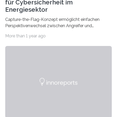
für Cybersicherheit im
Energiesektor
Capture-the-Flag-Konzept ermöglicht einfachen
Perspektivenwechsel zwischen Angreifer und
Verteidigerrolle. Erfolgreiche Pilotschulung auf
More than 1 year ago
praxisnaher Hardware mit integrierten IT/OT-Systemen
für einen großen Energieversorger. Ilmenau/Hannover,
26. März 2025: Das Lernlabor Cybersicherheit für die
Energie- und Wasserversorgung am Fraunhofer IOSB-
AST ergänzt sein Schulungsportfolio um das neue
Angebot „Hack the Grid: Mission OT-Sicherheit für
Energie- und Wasserversorgung“.
Schulungsteilnehmende können abwechselnd in die
Rolle der Angreifenden (RED-Team) als auch der
Verteidigenden (BLUE-Team) schlüpfen. Ziel ist es,
Schwachstellen zu identifizieren, Angriffsstrategien zu
entwickeln und Unternehmen proaktiv vor
Bedrohungen…