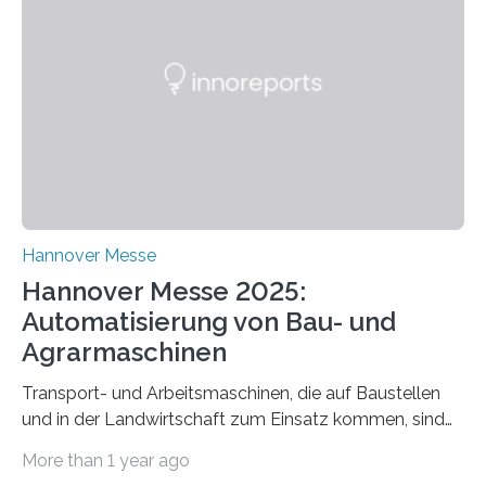
AST ergänzt sein Schulungsportfolio um das neue
Angebot „Hack the Grid: Mission OT-Sicherheit für
Energie- und Wasserversorgung“.
Schulungsteilnehmende können abwechselnd in die
Rolle der Angreifenden (RED-Team) als auch der
Verteidigenden (BLUE-Team) schlüpfen. Ziel ist es,
Schwachstellen zu identifizieren, Angriffsstrategien zu
entwickeln und Unternehmen proaktiv vor
Bedrohungen…
Hannover Messe
Hannover Messe 2025:
Automatisierung von Bau- und
Agrarmaschinen
Transport- und Arbeitsmaschinen, die auf Baustellen
und in der Landwirtschaft zum Einsatz kommen, sind
oft hoch spezialisiert und komplex in der Handhabung.
More than 1 year ago
Unterstützung und Entlastung können Systeme bieten,