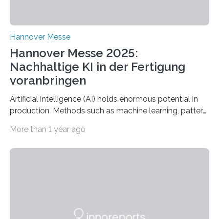
Hannover Messe
Hannover Messe 2025:
Nachhaltige KI in der Fertigung
voranbringen
Artificial intelligence (AI) holds enormous potential in
production. Methods such as machine learning, pattern
recognition, and generative systems can derive new
More than 1 year ago
insights from production data and measurements,
identify outliers and optimization opportunities, and
present complex relationships at a glance. A research
team from Kaiserslautern, which combines the AI
expertise of four research institutions, now aims to
bring this know-how to small and medium-sized
enterprises (SME) in Rhineland-Palatinate. Together,
they will present their project and participation