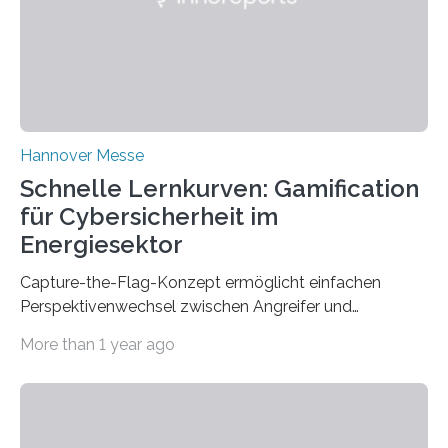
opportunities from March 31 to…
Hannover Messe
Schnelle Lernkurven: Gamification
für Cybersicherheit im
Energiesektor
Capture-the-Flag-Konzept ermöglicht einfachen
Perspektivenwechsel zwischen Angreifer und
Verteidigerrolle. Erfolgreiche Pilotschulung auf
More than 1 year ago
praxisnaher Hardware mit integrierten IT/OT-Systemen
für einen großen Energieversorger. Ilmenau/Hannover,
26. März 2025: Das Lernlabor Cybersicherheit für die
Energie- und Wasserversorgung am Fraunhofer IOSB-