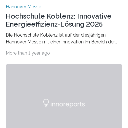
Hannover Messe
Hochschule Koblenz: Innovative
Energieeffizienz-Lösung 2025
Die Hochschule Koblenz ist auf der diesjährigen
Hannover Messe mit einer Innovation im Bereich der
Energieeffizienz vertreten. Vom 31. März bis 4. April
More than 1 year ago
2025 stellt das Forschungsteam um Prof. Dr. Marc
Nadler am Forschungs- und Innovationsstand
Rheinland-Pfalz (Halle 2, Stand C33) eine neuartige
Methode zur isothermen Verdichtung und Expansion
von Gasen vor, die das Potenzial hat, den industriellen
Stromverbrauch erheblich zu reduzieren. Rund 7 % des
industriellen Stromverbrauchs in Deutschland entfallen
auf die Erzeugung von Druckluft. Die Forschenden des
Fachbereichs…