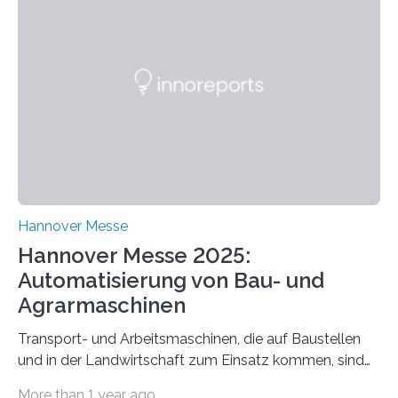
AST ergänzt sein Schulungsportfolio um das neue
Angebot „Hack the Grid: Mission OT-Sicherheit für
Energie- und Wasserversorgung“.
Schulungsteilnehmende können abwechselnd in die
Rolle der Angreifenden (RED-Team) als auch der
Verteidigenden (BLUE-Team) schlüpfen. Ziel ist es,
Schwachstellen zu identifizieren, Angriffsstrategien zu
entwickeln und Unternehmen proaktiv vor
Bedrohungen…
Hannover Messe
Hannover Messe 2025:
Automatisierung von Bau- und
Agrarmaschinen
Transport- und Arbeitsmaschinen, die auf Baustellen
und in der Landwirtschaft zum Einsatz kommen, sind
oft hoch spezialisiert und komplex in der Handhabung.
More than 1 year ago