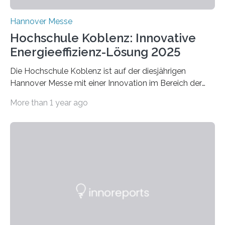
Hannover Messe
Hochschule Koblenz: Innovative
Energieeffizienz-Lösung 2025
Die Hochschule Koblenz ist auf der diesjährigen
Hannover Messe mit einer Innovation im Bereich der
Energieeffizienz vertreten. Vom 31. März bis 4. April
More than 1 year ago
2025 stellt das Forschungsteam um Prof. Dr. Marc
Nadler am Forschungs- und Innovationsstand
Rheinland-Pfalz (Halle 2, Stand C33) eine neuartige
Methode zur isothermen Verdichtung und Expansion
von Gasen vor, die das Potenzial hat, den industriellen
Stromverbrauch erheblich zu reduzieren. Rund 7 % des
industriellen Stromverbrauchs in Deutschland entfallen
auf die Erzeugung von Druckluft. Die Forschenden des
Fachbereichs…