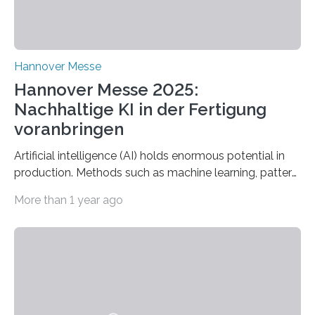
Hannover Messe
Hannover Messe 2025:
Nachhaltige KI in der Fertigung
voranbringen
Artificial intelligence (AI) holds enormous potential in
production. Methods such as machine learning, pattern
recognition, and generative systems can derive new
More than 1 year ago
insights from production data and measurements,
identify outliers and optimization opportunities, and
present complex relationships at a glance. A research
team from Kaiserslautern, which combines the AI
expertise of four research institutions, now aims to
bring this know-how to small and medium-sized
enterprises (SME) in Rhineland-Palatinate. Together,