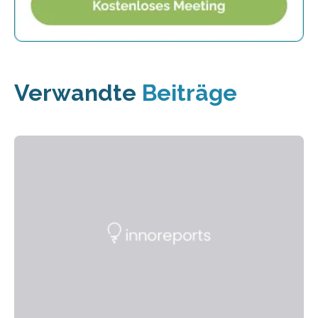
Verwandte
Beiträge