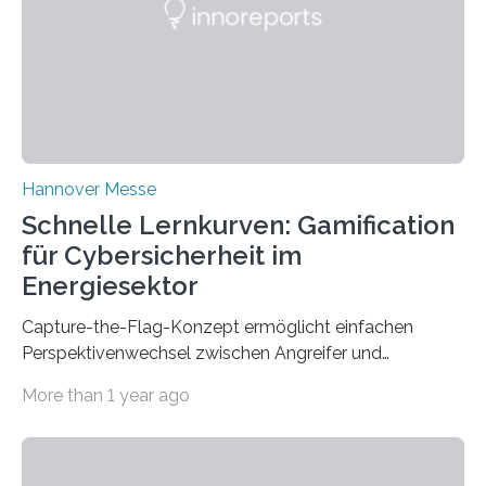
they will present their project and participation
opportunities from March 31 to…
Hannover Messe
Schnelle Lernkurven: Gamification
für Cybersicherheit im
Energiesektor
Capture-the-Flag-Konzept ermöglicht einfachen
Perspektivenwechsel zwischen Angreifer und
Verteidigerrolle. Erfolgreiche Pilotschulung auf
More than 1 year ago
praxisnaher Hardware mit integrierten IT/OT-Systemen
für einen großen Energieversorger. Ilmenau/Hannover,
26. März 2025: Das Lernlabor Cybersicherheit für die
Energie- und Wasserversorgung am Fraunhofer IOSB-