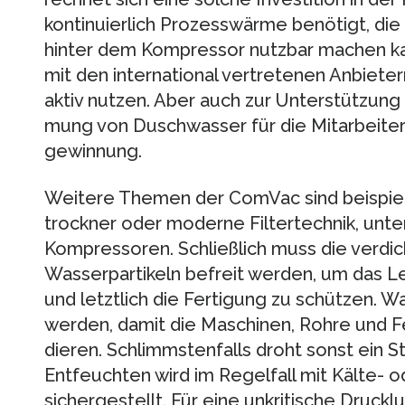
kontinuierlich Pro­zesswärme benötigt, di
hinter dem Kom­pressor nutzbar machen kan
mit den international vertretenen Anbie
aktiv nutzen. Aber auch zur Unter­stützung
mung von Duschwasser für die Mitarbeiter
gewinnung.
Weitere Themen der ComVac sind beispiel
trockner oder moderne Filtertechnik, unte
Kom­pressoren. Schließlich muss die verdic
Was­serpartikeln befreit werden, um das L
und letztlich die Fertigung zu schützen. 
werden, damit die Maschinen, Rohre und F
dieren. Schlimmstenfalls droht sonst ein St
Entfeuchten wird im Regelfall mit Kälte- o
sichergestellt. Für eine unkritische Druck