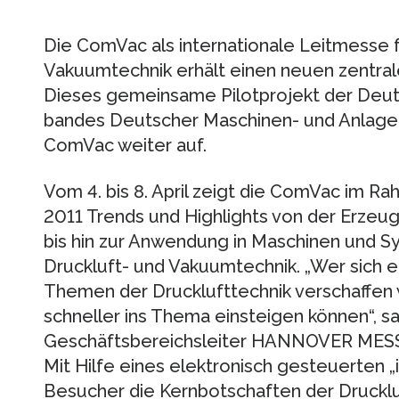
Die ComVac als internationale Leitmesse f
Vakuumtechnik erhält einen neuen zentral
Dieses gemeinsame Pilotprojekt der Deu
bandes Deutscher Maschinen- und Anlagen
ComVac weiter auf.
Vom 4. bis 8. April zeigt die ComVac i
2011 Trends und Highlights von der Erzeug
bis hin zur Anwendung in Maschinen und S
Druckluft- und Vakuumtechnik. „Wer sich ei
Themen der Drucklufttechnik verschaf­fen w
schneller ins Thema einstei­gen können“, sa
Geschäftsbereichsleiter HANNOVER MESS
Mit Hilfe eines elektronisch gesteuerten 
Be­sucher die Kernbotschaf­ten der Druckl