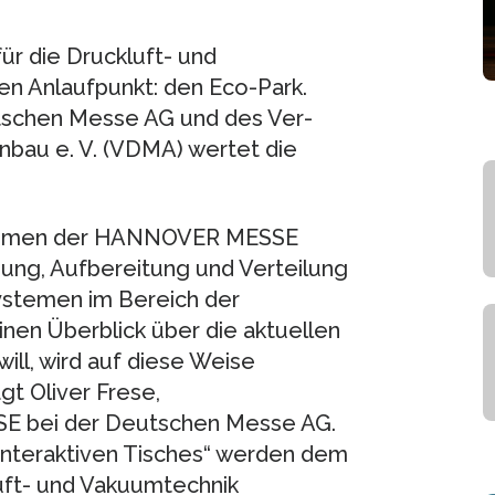
ür die Druckluft- und
en Anlaufpunkt: den Eco-Park.
tschen Messe AG und des Ver­
bau e. V. (VDMA) wertet die
m Rahmen der HANNOVER MESSE
ung, Auf­bereitung und Ver­teilung
ystemen im Bereich der
­nen Über­blick über die aktuellen
ill, wird auf diese Weise
gt Oliver Frese,
E bei der Deutschen Messe AG.
„interakti­ven Tisches“ werden dem
uft- und Vakuum­technik