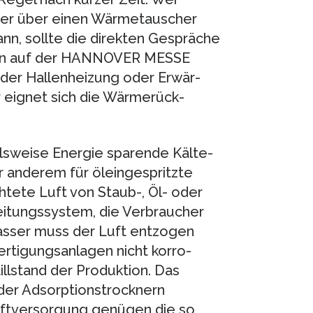
e er über einen Wärmetauscher
n, sollte die direkten Gesprä­che
tern auf der HANNOVER MESSE
 der Hal­lenheizung oder Erwär­
 eignet sich die Wärmerück­
sweise Energie sparende Kälte­
r anderem für öleingespritzte
htete Luft von Staub-, Öl- oder
eitungssystem, die Verbraucher
Wasser muss der Luft entzogen
ertigungsanlagen nicht korro­
illstand der Produktion. Das
der Ad­sorptionstrocknern
luftversor­gung genügen die so