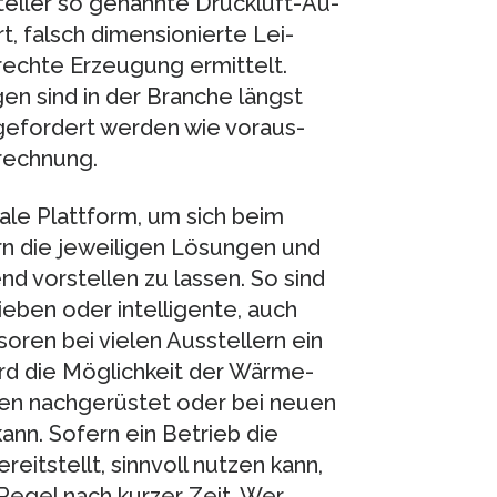
teller so genannte Druckluft-Au­
rt, falsch dimensionierte Lei­
rechte Erzeu­gung ermittelt.
n sind in der Branche längst
gefordert werden wie voraus­
mrechnung.
ale Plattform, um sich beim
n die jeweiligen Lösungen und
d vorstellen zu lassen. So sind
ieben oder intelligente, auch
ren bei vielen Ausstellern ein
rd die Möglichkeit der Wärme­
gen nachgerüstet oder bei neuen
nn. Sofern ein Betrieb die
itstellt, sinnvoll nutzen kann,
 Regel nach kurzer Zeit. Wer