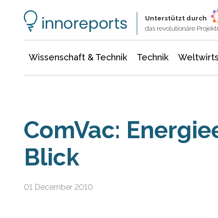
Wissenschaft & Technik
Informationstechnologie
Energie & Elektrotechnik
Unterstützt durch
das revolutionäre Proje
Wissenschaft & Technik
Technik
Weltwirts
ComVac: Energiee
Blick
01 December 2010