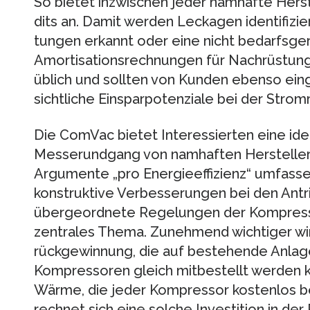
So bietet in­zwischen jeder namhafte Hers
dits an. Da­mit werden Leckagen identifizie
tungen er­kannt oder eine nicht bedarfsge
Amortisationsrechnungen für Nachrüstunge
üblich und sollten von Kunden ebenso ein
sichtliche Einsparpotenziale bei der Stro
Die ComVac bietet Interessierten eine ide
Messerundgang von namhaften Hersteller
Argumente „pro Energieeffizienz“ umfassen
kon­struk­tive Verbesserungen bei den Antr
über­geord­nete Regelungen der Kompresso
zentrales Thema. Zu­nehmend wichtiger wi
rück­gewinnung, die auf bestehende Anla
Kompressoren gleich mitbestellt werden ka
Wärme, die jeder Kompressor kostenlos bere
rechnet sich eine solche Investition in der