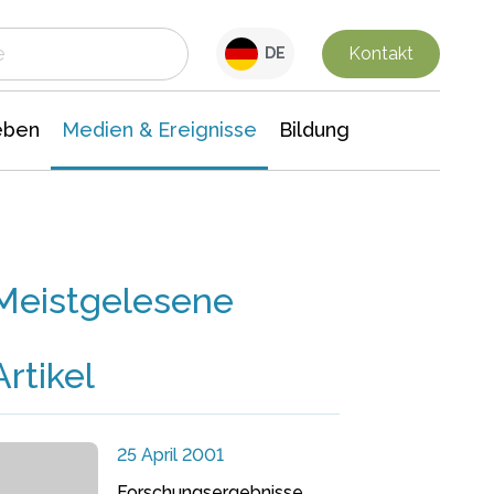
 Leben
Medien & Ereignisse
Interdisziplinäre Forschung
Veranstaltungsnachrichten
n Chemie
Gesellschaftswissenschaften
Kontakt
DE
eben
Medien & Ereignisse
Bildung
Meistgelesene
Artikel
25 April 2001
Forschungsergebnisse