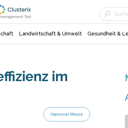
Landwirtschaft & Umwelt
Gesundheit &
Agrar- Forstwissenschaften
Unternehmensmeldungen
Biowissenschafte
Ökologie Umwelt- Naturschutz
ktmanagement-Tool
chaft
Landwirtschaft & Umwelt
Gesundheit & L
ffizienz im
Hannover Messe