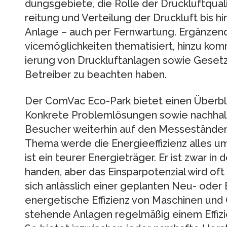
dungsgebiete, die Rolle der Druckluftqua
reitung und Verteilung der Druckluft bis h
Anlage – auch per Fernwartung. Ergänzen
vicemöglichkeiten thematisiert, hinzu kom
ierung von Druckluftanlagen sowie Gesetz
Betreiber zu beachten haben.
Der ComVac Eco-Park bietet einen Überblic
Kon­krete Problemlösungen sowie nachhalt
Besucher weiterhin auf den Messeständen d
Thema werde die Energieeffizienz alles um
ist ein teurer Energieträger. Er ist zwar i
handen, aber das Einsparpotenzial wird oft 
sich anlässlich einer geplanten Neu- oder E
energetische Effizienz von Maschinen und 
stehende Anlagen regelmäßig einem Effiz