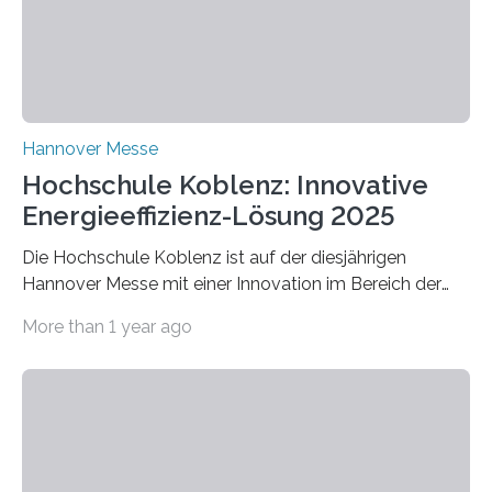
Hannover Messe
Hochschule Koblenz: Innovative
Energieeffizienz-Lösung 2025
Die Hochschule Koblenz ist auf der diesjährigen
Hannover Messe mit einer Innovation im Bereich der
Energieeffizienz vertreten. Vom 31. März bis 4. April
More than 1 year ago
2025 stellt das Forschungsteam um Prof. Dr. Marc
Nadler am Forschungs- und Innovationsstand
Rheinland-Pfalz (Halle 2, Stand C33) eine neuartige
Methode zur isothermen Verdichtung und Expansion
von Gasen vor, die das Potenzial hat, den industriellen
Stromverbrauch erheblich zu reduzieren. Rund 7 % des