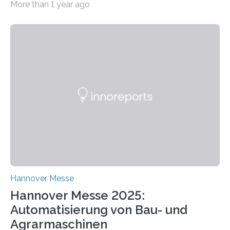
More than 1 year ago
praxisnaher Hardware mit integrierten IT/OT-Systemen
für einen großen Energieversorger. Ilmenau/Hannover,
26. März 2025: Das Lernlabor Cybersicherheit für die
Energie- und Wasserversorgung am Fraunhofer IOSB-
AST ergänzt sein Schulungsportfolio um das neue
Angebot „Hack the Grid: Mission OT-Sicherheit für
Energie- und Wasserversorgung“.
Schulungsteilnehmende können abwechselnd in die
Rolle der Angreifenden (RED-Team) als auch der
Verteidigenden (BLUE-Team) schlüpfen. Ziel ist es,
Schwachstellen zu identifizieren, Angriffsstrategien zu
entwickeln und Unternehmen proaktiv vor
Bedrohungen…
Hannover Messe
Hannover Messe 2025:
Automatisierung von Bau- und
Agrarmaschinen