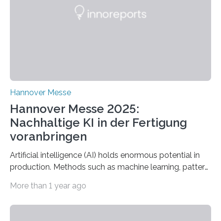
industriellen Stromverbrauchs in Deutschland entfallen
auf die Erzeugung von Druckluft. Die Forschenden des
Fachbereichs…
Hannover Messe
Hannover Messe 2025:
Nachhaltige KI in der Fertigung
voranbringen
Artificial intelligence (AI) holds enormous potential in
production. Methods such as machine learning, pattern
recognition, and generative systems can derive new
More than 1 year ago
insights from production data and measurements,
identify outliers and optimization opportunities, and
present complex relationships at a glance. A research