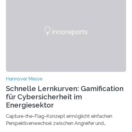
team from Kaiserslautern, which combines the AI
expertise of four research institutions, now aims to
bring this know-how to small and medium-sized
enterprises (SME) in Rhineland-Palatinate. Together,
they will present their project and participation
opportunities from March 31 to…
Hannover Messe
Schnelle Lernkurven: Gamification
für Cybersicherheit im
Energiesektor
Capture-the-Flag-Konzept ermöglicht einfachen
Perspektivenwechsel zwischen Angreifer und
Verteidigerrolle. Erfolgreiche Pilotschulung auf