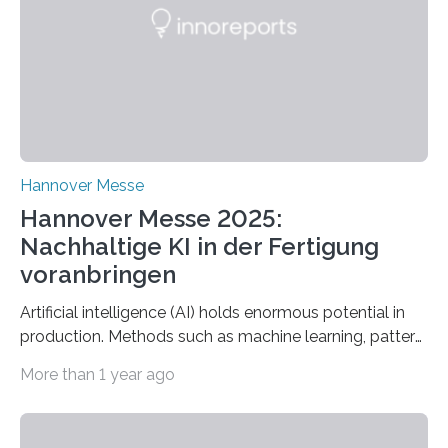
industriellen Stromverbrauchs in Deutschland entfallen
auf die Erzeugung von Druckluft. Die Forschenden des
Fachbereichs…
Hannover Messe
Hannover Messe 2025:
Nachhaltige KI in der Fertigung
voranbringen
Artificial intelligence (AI) holds enormous potential in
production. Methods such as machine learning, pattern
recognition, and generative systems can derive new
More than 1 year ago
insights from production data and measurements,
identify outliers and optimization opportunities, and
present complex relationships at a glance. A research