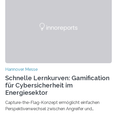
team from Kaiserslautern, which combines the AI
expertise of four research institutions, now aims to
bring this know-how to small and medium-sized
enterprises (SME) in Rhineland-Palatinate. Together,
they will present their project and participation
opportunities from March 31 to…
Hannover Messe
Schnelle Lernkurven: Gamification
für Cybersicherheit im
Energiesektor
Capture-the-Flag-Konzept ermöglicht einfachen
Perspektivenwechsel zwischen Angreifer und
Verteidigerrolle. Erfolgreiche Pilotschulung auf