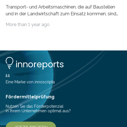
Transport- und Arbeitsmaschinen, die auf Baustellen
und in der Landwirtschaft zum Einsatz kommen, sind
oft hoch spezialisiert und komplex in der Handhabung.
More than 1 year ago
Unterstützung und Entlastung können Systeme bieten,
die einzelne Abläufe oder die komplette Maschine
automatisieren. Der Lehrstuhl Robotersysteme an der
RPTU forscht auf diesem Gebiet und versetzt
verschiedene Typen von Nutzfahrzeugen mittels
Sensorik, Steuerungstechnik und Künstlicher Intelligenz
in die Lage, Arbeitsschritte eigenständig auszuführen.
Bei der Hannover Messe können sich Interessierte vom
31. März bis 4. April am Forschungsstand Rheinland-
Eine Marke von innoscripta
Pfalz…
Fördermittelprüfung
Nutzen Sie das Förderpotenzial
in Ihrem Unternehmen optimal aus?