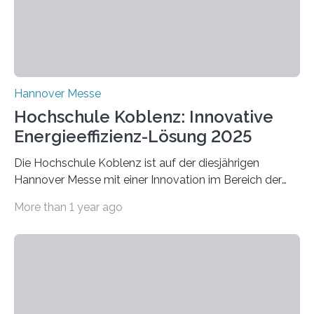
Hannover Messe
Hochschule Koblenz: Innovative
Energieeffizienz-Lösung 2025
Die Hochschule Koblenz ist auf der diesjährigen
Hannover Messe mit einer Innovation im Bereich der
Energieeffizienz vertreten. Vom 31. März bis 4. April
More than 1 year ago
2025 stellt das Forschungsteam um Prof. Dr. Marc
Nadler am Forschungs- und Innovationsstand
Rheinland-Pfalz (Halle 2, Stand C33) eine neuartige
Methode zur isothermen Verdichtung und Expansion
von Gasen vor, die das Potenzial hat, den industriellen
Stromverbrauch erheblich zu reduzieren. Rund 7 % des