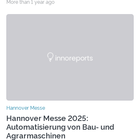
More than 1 year ago
praxisnaher Hardware mit integrierten IT/OT-Systemen
für einen großen Energieversorger. Ilmenau/Hannover,
26. März 2025: Das Lernlabor Cybersicherheit für die
Energie- und Wasserversorgung am Fraunhofer IOSB-
AST ergänzt sein Schulungsportfolio um das neue
Angebot „Hack the Grid: Mission OT-Sicherheit für
Energie- und Wasserversorgung“.
Schulungsteilnehmende können abwechselnd in die
Rolle der Angreifenden (RED-Team) als auch der
Verteidigenden (BLUE-Team) schlüpfen. Ziel ist es,
Schwachstellen zu identifizieren, Angriffsstrategien zu
entwickeln und Unternehmen proaktiv vor
Bedrohungen…
Hannover Messe
Hannover Messe 2025:
Automatisierung von Bau- und
Agrarmaschinen