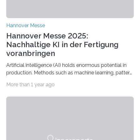
Hannover Messe
Hannover Messe 2025:
Nachhaltige KI in der Fertigung
voranbringen
Artificial intelligence (AI) holds enormous potential in
production. Methods such as machine learning, pattern
recognition, and generative systems can derive new
More than 1 year ago
insights from production data and measurements,
identify outliers and optimization opportunities, and
present complex relationships at a glance. A research
team from Kaiserslautern, which combines the AI
expertise of four research institutions, now aims to
bring this know-how to small and medium-sized
enterprises (SME) in Rhineland-Palatinate. Together,