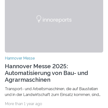
AST ergänzt sein Schulungsportfolio um das neue
Angebot „Hack the Grid: Mission OT-Sicherheit für
Energie- und Wasserversorgung“.
Schulungsteilnehmende können abwechselnd in die
Rolle der Angreifenden (RED-Team) als auch der
Verteidigenden (BLUE-Team) schlüpfen. Ziel ist es,
Schwachstellen zu identifizieren, Angriffsstrategien zu
entwickeln und Unternehmen proaktiv vor
Bedrohungen…
Hannover Messe
Hannover Messe 2025:
Automatisierung von Bau- und
Agrarmaschinen
Transport- und Arbeitsmaschinen, die auf Baustellen
und in der Landwirtschaft zum Einsatz kommen, sind
oft hoch spezialisiert und komplex in der Handhabung.
More than 1 year ago
Unterstützung und Entlastung können Systeme bieten,