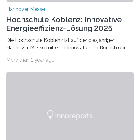
Hannover Messe
Hochschule Koblenz: Innovative
Energieeffizienz-Lösung 2025
Die Hochschule Koblenz ist auf der diesjährigen
Hannover Messe mit einer Innovation im Bereich der
Energieeffizienz vertreten. Vom 31. März bis 4. April
More than 1 year ago
2025 stellt das Forschungsteam um Prof. Dr. Marc
Nadler am Forschungs- und Innovationsstand
Rheinland-Pfalz (Halle 2, Stand C33) eine neuartige
Methode zur isothermen Verdichtung und Expansion
von Gasen vor, die das Potenzial hat, den industriellen
Stromverbrauch erheblich zu reduzieren. Rund 7 % des
industriellen Stromverbrauchs in Deutschland entfallen
auf die Erzeugung von Druckluft. Die Forschenden des
Fachbereichs…