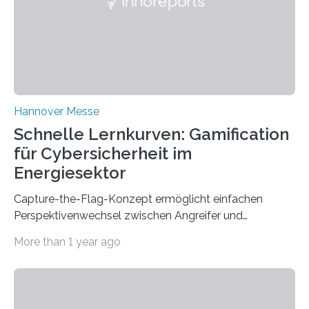
they will present their project and participation
opportunities from March 31 to…
Hannover Messe
Schnelle Lernkurven: Gamification
für Cybersicherheit im
Energiesektor
Capture-the-Flag-Konzept ermöglicht einfachen
Perspektivenwechsel zwischen Angreifer und
Verteidigerrolle. Erfolgreiche Pilotschulung auf
More than 1 year ago
praxisnaher Hardware mit integrierten IT/OT-Systemen
für einen großen Energieversorger. Ilmenau/Hannover,
26. März 2025: Das Lernlabor Cybersicherheit für die
Energie- und Wasserversorgung am Fraunhofer IOSB-