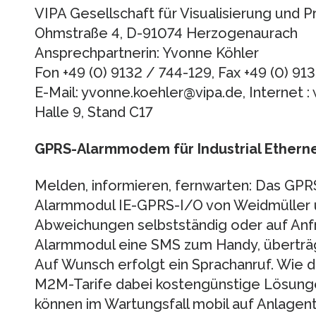
VIPA Gesellschaft für Visualisierung und
Ohmstraße 4, D-91074 Herzogenaurach
Ansprechpartnerin: Yvonne Köhler
Fon +49 (0) 9132 / 744-129, Fax +49 (0) 91
E-Mail: yvonne.koehler@vipa.de, Internet :
Halle 9, Stand C17
GPRS-Alarmmodem für Industrial Ethern
Melden, informieren, fernwarten: Das GPRS
Alarmmodul IE-GPRS-I/O von Weidmüller 
Ab­weichungen selbstständig oder auf Anf
Alarmmodul eine SMS zum Handy, überträgt 
Auf Wunsch erfolgt ein Sprachanruf. Wie d
M2M-Tarife dabei kosten­günstige Lösung
können im Wartungsfall mobil auf Anlagen