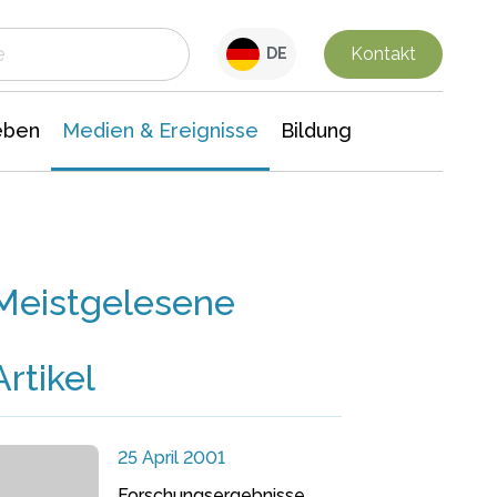
 Leben
Medien & Ereignisse
Interdisziplinäre Forschung
Veranstaltungsnachrichten
n Chemie
Gesellschaftswissenschaften
Kontakt
DE
eben
Medien & Ereignisse
Bildung
Meistgelesene
Artikel
25 April 2001
Forschungsergebnisse