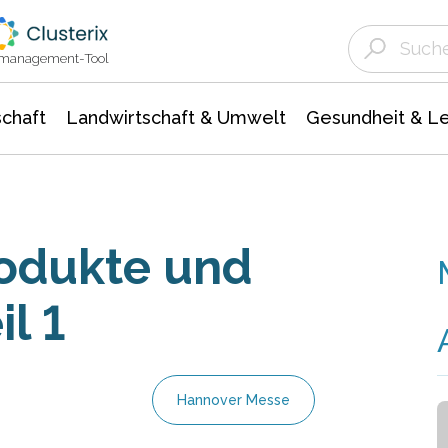
Landwirtschaft & Umwelt
Gesundheit &
Agrar- Forstwissenschaften
Unternehmensmeldungen
Biowissenschafte
Ökologie Umwelt- Naturschutz
ktmanagement-Tool
chaft
Landwirtschaft & Umwelt
Gesundheit & L
rodukte und
l 1
Hannover Messe