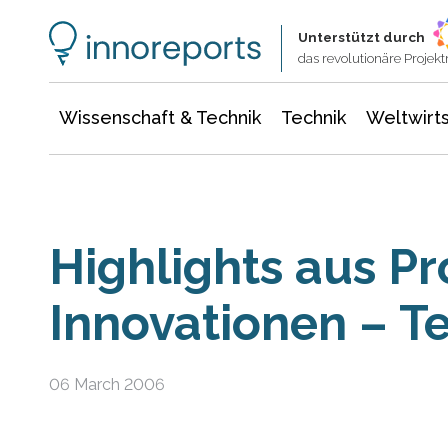
Wissenschaft & Technik
Informationstechnologie
Energie & Elektrotechnik
Unterstützt durch
das revolutionäre Proje
Wissenschaft & Technik
Technik
Weltwirts
Highlights aus P
Innovationen – Tei
06 March 2006